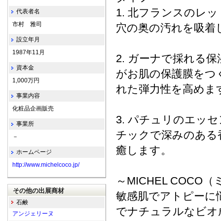
1. 北フランスのレ
代表者名
市村 雅司
穴の奥の汚れを吸着
設立年月
1987年11月
2. ガーナで採れる
資本金
がお肌の保護膜をつ
1,000万円
れた弾力性を高めま
事業内容
化粧品企画販売
3. パチュリのエッ
事業所
チックで深みのある
－
癒します。
ホームページ
http://www.michelcoco.jp/
～MICHEL COC
その他の出展商材
敏感肌でアトピーに
石鹸
でナチュラルなビオ
アンジェリーヌ