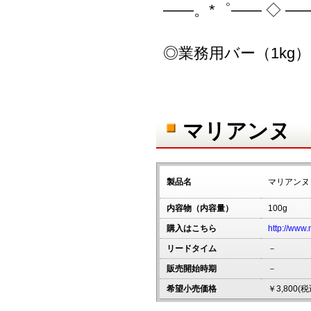
――。*゜―― ◇ ―
◎業務用バー（1kg
マリアンヌ 
製品名
マリアンヌ
内容物（内容量）
100g
購入はこちら
http://www.
リードタイム
－
販売開始時期
－
希望小売価格
￥3,800(税