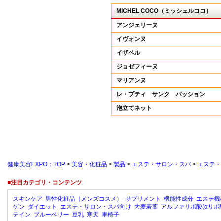
MICHEL COCO（ミッシェルココ）
アンジェリーヌ
イヴォンヌ
イザベル
ジョゼフィーヌ
マリアンヌ
レ・プティ サンク パッション
泡立てネット
健康美容EXPO：TOP
>
美容・化粧品
>
製品
>
エステ・サロン・スパ
>
エステ・
■注目カテゴリ・コンテンツ
スキンケア
男性化粧品（メンズコスメ）
サプリメント
機能性成分
エステ機
ゲン
ダイエット
エステ・サロン・スパ向け
大麦若葉
アルファリポ酸(αリポ
テイン
ブルーベリー
豆乳
寒天
車椅子