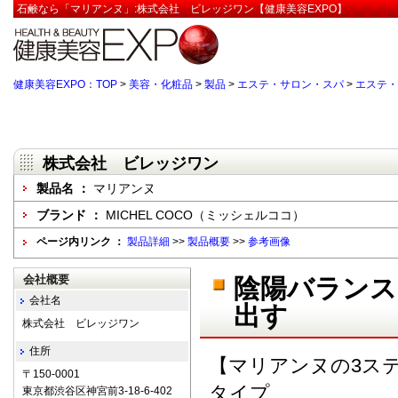
石鹸なら「マリアンヌ」:株式会社 ビレッジワン【健康美容EXPO】
健康美容EXPO：TOP
>
美容・化粧品
>
製品
>
エステ・サロン・スパ
>
エステ・
株式会社 ビレッジワン
製品名 ：
マリアンヌ
ブランド ：
MICHEL COCO（ミッシェルココ）
ページ内リンク ：
製品詳細
>>
製品概要
>>
参考画像
会社概要
陰陽バランス
会社名
出す
株式会社 ビレッジワン
住所
【マリアンヌの3ス
〒150-0001
タイプ
東京都渋谷区神宮前3-18-6-402