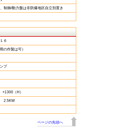
電源、制御/動力盤は非防爆地区自立別置き
１６
用の作製は可）
ンプ
）×1300（H）
 2.5KW
ページの先頭へ