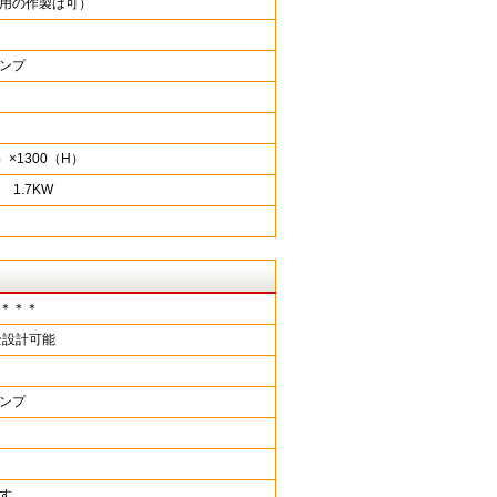
用の作製は可）
ンプ
）×1300（H）
 1.7KW
＊＊＊
全設計可能
ンプ
す