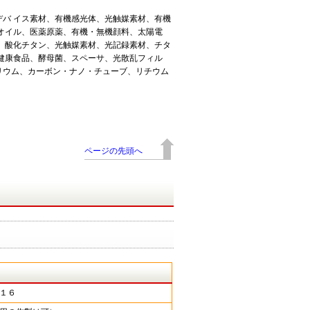
デバ イス素材、有機感光体、光触媒素材、有機
 オイル、医薬原薬、有機・無機顔料、太陽電
鉛、酸化チタン、光触媒素材、光記録素材、チタ
、健康食品、酵母菌、スペーサ、光散乱フィル
リウム、カーボン・ナノ・チューブ、リチウム
ページの先頭へ
１６