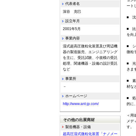
ョン
代表者名
ート
深谷 克巳
■ 
設立年月
2001年5月
■ 
を向
事業内容
湿式超高圧微粒化装置及び周辺機
■ 
器の製造販売、エンジニアリング
微粒
を主に、受託試験、小規模の受託
処理、関連機器・設備の設計受託
■ 
など
きま
事業所
■ 
－
材な
ホームページ
■ 
http://www.ant-jp.com/
的に
＜用
その他の出展商材
メデ
製造機器・設備
す
超高圧湿式微粒化装置「ナノメー