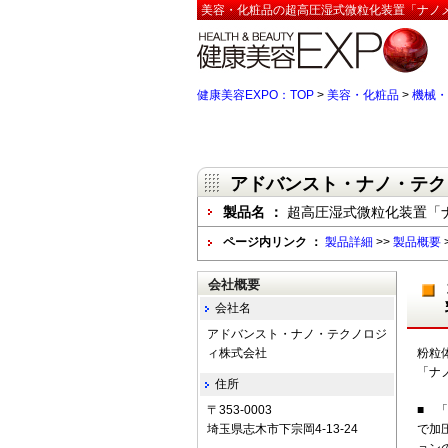
美容・化粧品の超高圧湿式微粒化装置「ナノメ
健康美容EXPO：TOP
>
美容・化粧品
>
機械・
アドバンスト・ナノ・テク
製品名 ：
超高圧湿式微粒化装置「
ページ内リンク ：
製品詳細
>>
製品概要
会社概要
会社名
アドバンスト・ナノ・テクノロジ
ィ株式会社
粉粒
「ナ
住所
〒353-0003
■ 
埼玉県志木市下宗岡4-13-24
で加