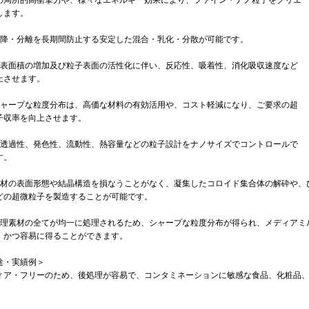
の局所的高衝撃力や、様々なエネルギー効果により、ファイン・ナノ粒子をクリエ
します。
沈降・分離を長期間防止する安定した混合・乳化・分散が可能です。
比表面積の増加及び粒子表面の活性化に伴い、反応性、吸着性、消化吸収速度など
上させます。
シャープな粒度分布は、高価な材料の有効活用や、コスト軽減になり、ご要求の超
子収率を向上させます。
光透過性、発色性、流動性、熱容量などの粒子設計をナノサイズでコントロールで
す。
素材の表面形態や結晶構造を損なうことがなく、凝集したコロイド集合体の解砕や、
どの超微粒子を製造することが可能です。
処理素材の全てが均一に処理されるため、シャープな粒度分布が得られ、メディアミ
、かつ容易に得ることができます。
途・実績例＞
ィア・フリーのため、後処理が容易で、コンタミネーションに敏感な食品、化粧品
。