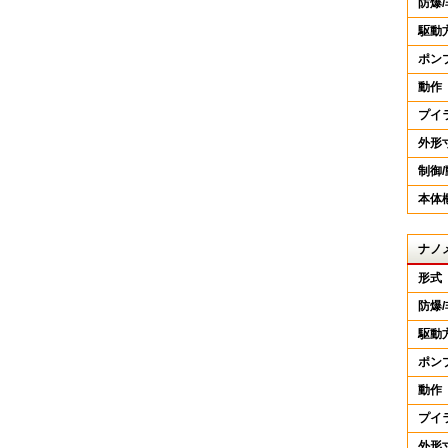
防爆
駆動
ポン
動作
プイ
外形
制御
本体
ナノ
形式
防爆
駆動
ポン
動作
プイ
外形