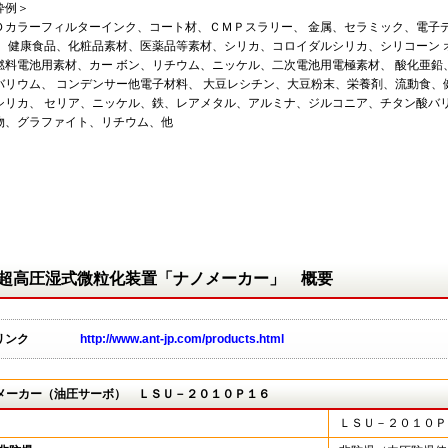
砕例＞
Ｄカラーフィルターインク、コート材、ＣＭＰスラリー、 金属、セラミック、電子
、 健康食品、化粧品素材、医薬品等素材、シリカ、コロイダルシリカ、シリコーン
燃料電池用素材、カー ボン、リチウム、ニッケル、二次電池用電極素材、 酸化亜
バリウム、 コンデンサー他電子材料、 大豆レシチン、大豆粉末、栄養剤、流動食
シリカ、 セリア、ニッケル、鉄、レアメタル、アルミナ、ジルコニア、チタン酸バ
物、グラファイト、リチウム、他
超高圧湿式微粒化装置「ナノメーカー」 概要
リンク
http://www.ant-jp.com/products.html
メーカー（油圧サーボ） ＬＳＵ－２０１０Ｐ１６
ＬＳＵ－２０１０Ｐ