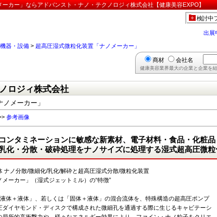
ーカー」ならアドバンスト・ナノ・テクノロジィ株式会社【健康美容EXPO】
検討中
出展
機器・設備
>
超高圧湿式微粒化装置「ナノメーカー」
商材
会社名
健康美容業界最大の企業と企業を結
ノロジィ株式会社
ナノメーカー」
>>
参考画像
コンタミネーションに敏感な新素材、電子材料・食品・化粧品
乳化・分散・破砕処理をナノサイズに処理する湿式超高圧微粒
体 ナノ分散/微細化/乳化/解砕と超高圧湿式分散/微粒化装置
ノメーカー」（湿式ジェットミル）の“特徴”
「液体＋液体」、若しくは「固体＋液体」の混合流体を、特殊構造の超高圧ポンプ
圧ダイヤモンド・ディスクで構成された微細孔を通過する際に生じるキャビテーシ