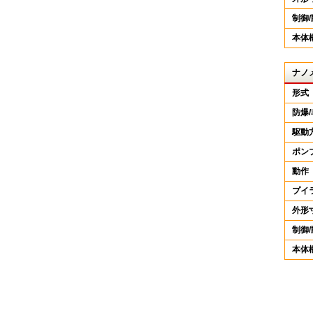
制御
本体
ナノ
形式
防爆
駆動
ポン
動作
プイ
外形
制御
本体