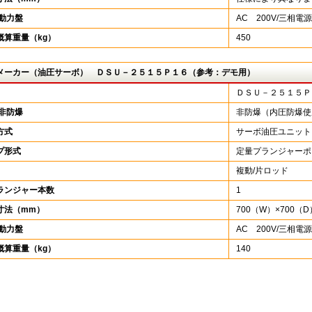
/動力盤
AC 200V/三相
概算重量（kg）
450
メーカー（油圧サーボ） ＤＳＵ－２５１５Ｐ１６（参考：デモ用）
ＤＳＵ－２５１５Ｐ
/非防爆
非防爆（内圧防爆使
方式
サーボ油圧ユニット
プ形式
定量プランジャーポ
複動/片ロッド
ランジャー本数
1
寸法（mm）
700（W）×700（D
/動力盤
AC 200V/三相電源
概算重量（kg）
140