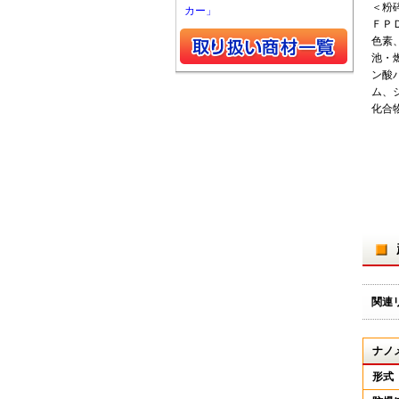
＜粉
カー」
ＦＰ
色素
池・
ン酸
ム、
化合
関連
ナノ
形式