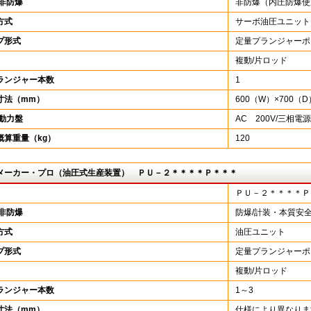
/非防爆
非防爆（内圧防爆使
方式
サーボ油圧ユニット
プ形式
定量プランジャーポ
複動/片ロッド
ランジャー本数
1
寸法（mm）
600（W）×700（D
/動力盤
AC 200V/三相電源
概算重量（kg）
120
メーカー・プロ（油圧式生産装置） ＰＵ－２＊＊＊＊Ｐ＊＊＊
ＰＵ－２＊＊＊＊Ｐ
/非防爆
防爆/計装・本質安
方式
油圧ユニット
プ形式
定量プランジャーポ
複動/片ロッド
ランジャー本数
1～3
寸法（mm）
仕様により異なりま