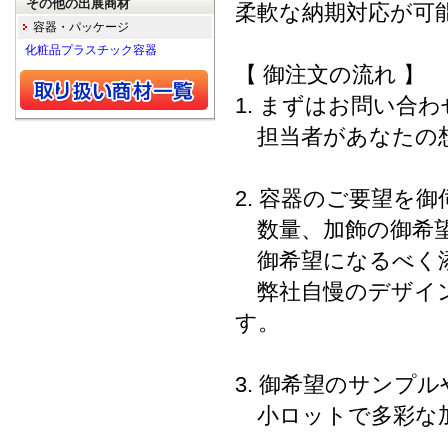
その他の出展商材
柔軟な納期対応が可
容器・パッケージ
化粧品プラスチック容器
【 御注文の流れ 】
1. まずはお問い合
担当者があなたの想
2. 容器のご要望を
数量、加飾の御希望
御希望になるべく添
弊社自慢のデザイン
す。
3. 御希望のサンプ
小ロットで多彩な加