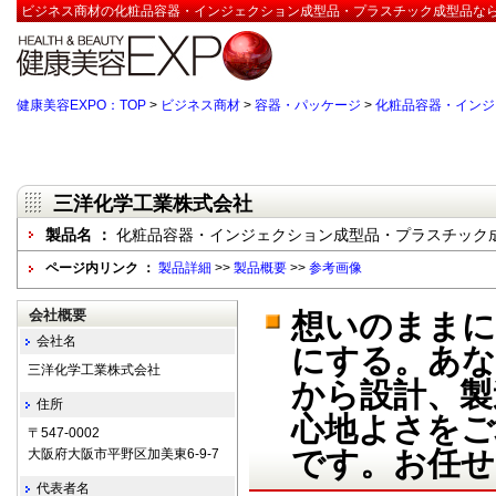
ビジネス商材の化粧品容器・インジェクション成型品・プラスチック成型品なら
健康美容EXPO：TOP
>
ビジネス商材
>
容器・パッケージ
>
化粧品容器・インジ
三洋化学工業株式会社
製品名 ：
化粧品容器・インジェクション成型品・プラスチック
ページ内リンク ：
製品詳細
>>
製品概要
>>
参考画像
会社概要
想いのまま
会社名
にする。あ
三洋化学工業株式会社
から設計、製
住所
心地よさをご
〒547-0002
です。お任せ
大阪府大阪市平野区加美東6-9-7
代表者名