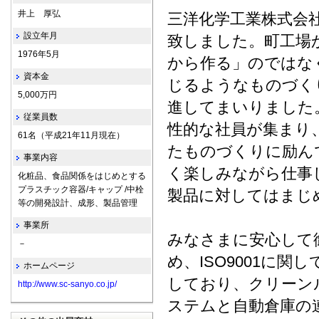
井上 厚弘
三洋化学工業株式会社
設立年月
致しました。町工場
1976年5月
から作る」のではな
資本金
じるようなものづく
5,000万円
進してまいりました
従業員数
性的な社員が集まり
61名（平成21年11月現在）
たものづくりに励ん
事業内容
く楽しみながら仕事
化粧品、食品関係をはじめとする
プラスチック容器/キャップ /中栓
製品に対してはまじ
等の開発設計、成形、製品管理
事業所
みなさまに安心して
－
め、ISO9001に
ホームページ
しており、クリーン
http://www.sc-sanyo.co.jp/
ステムと自動倉庫の