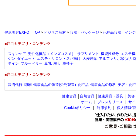
健康美容EXPO：TOP
>
ビジネス商材
>
容器・パッケージ
>
化粧品容器・インジ
■注目カテゴリ・コンテンツ
スキンケア
男性化粧品（メンズコスメ）
サプリメント
機能性成分
エステ機
ゲン
ダイエット
エステ・サロン・スパ向け
大麦若葉
アルファリポ酸(αリポ
テイン
ブルーベリー
豆乳
寒天
車椅子
■注目カテゴリ・コンテンツ
決済代行
印刷
健康食品の製造(受託製造)
化粧品
健康食品の原料
美容・化粧
健康食品
│
自然食品
│
健康用品・器具
│
美容
ホーム
|
プレスリリース
|
サイ
Cookieポリシー
|
利用規約
|
個人情報保