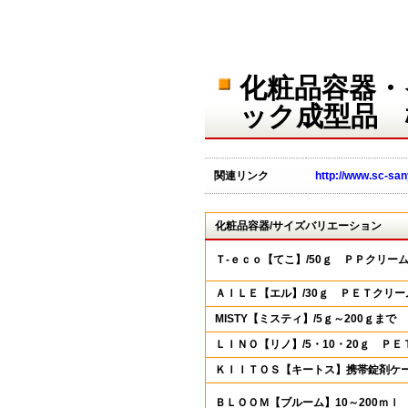
化粧品容器・
ック成型品 
関連リンク
http://www.sc-san
化粧品容器/サイズバリエーション
Ｔ-ｅｃｏ【てこ】/50ｇ ＰＰクリー
ＡＩＬＥ【エル】/30ｇ ＰＥＴクリー
MISTY【ミスティ】/5ｇ～200ｇま
ＬＩＮＯ【リノ】/5・10・20ｇ Ｐ
ＫＩＩＴＯＳ【キートス】携帯錠剤ケ
ＢＬＯＯＭ【ブルーム】10～200ｍｌ