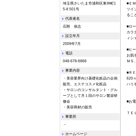
埼玉県さいたま市浦和区東仲町1
■Ｅ
5-8 501号
ツイ
るこ
代表者名
石附 保志
■ロ
カラ
設立年月
ィシ
2009年7月
■ヒ
電話
お肌
048-678-6868
ＭＳ
事業内容
■Ｒ
・美容業界向け基礎化粧品の企画
62
販売、エステコスメ化粧品
ハリ
・サロンのコンサルタント・グル
ープとして月１回のサロン繁栄研
修会
■お
・美容商材の販売
ＴＥ
事業所
－
ホームページ