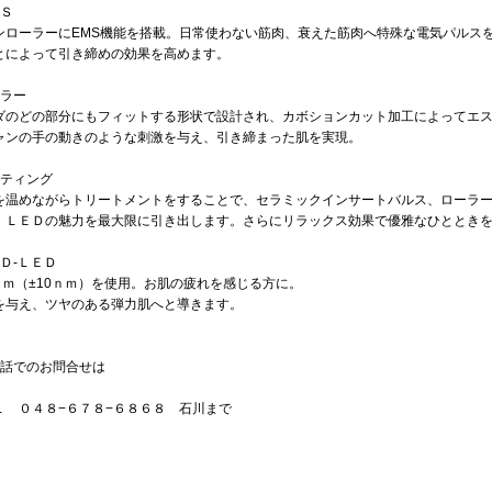
ＭＳ
ンローラーにEMS機能を搭載。日常使わない筋肉、衰えた筋肉へ特殊な電気パルス
とによって引き締めの効果を高めます。
ーラー
ダのどの部分にもフィットする形状で設計され、カボションカット加工によってエ
ャンの手の動きのような刺激を与え、引き締まった肌を実現。
ーティング
を温めながらトリートメントをすることで、セラミックインサートバルス、ローラ
、ＬＥＤの魅力を最大限に引き出します。さらにリラックス効果で優雅なひととき
ＥＤ-ＬＥＤ
0ｎｍ（±10ｎｍ）を使用。お肌の疲れを感じる方に。
を与え、ツヤのある弾力肌へと導きます。
電話でのお問合せは
Ｌ ０４８−６７８−６８６８ 石川まで