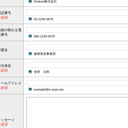
Zenken株式会社
電話番号
※必須
03-1234-5678
連絡の取れる電
話番号
090-1234-5678
部署名
健康美容事業部
担当者名
※必須
全研 太郎
メールアドレス
※必須
example@e-expo.net
メッセージ
※必須