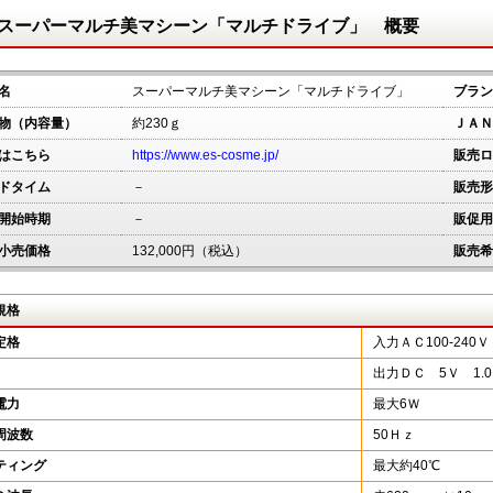
スーパーマルチ美マシーン「マルチドライブ」 概要
名
スーパーマルチ美マシーン「マルチドライブ」
ブラン
物（内容量）
約230ｇ
ＪＡＮ
はこちら
https://www.es-cosme.jp/
販売ロ
ドタイム
－
販売形
開始時期
－
販促用
小売価格
132,000円（税込）
販売希
規格
定格
入力ＡＣ100-240Ｖ
出力ＤＣ 5Ｖ 1.
電力
最大6Ｗ
周波数
50Ｈｚ
ティング
最大約40℃