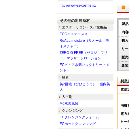
http://www.es-cosme.jp/
その他の出展商材
製品
エステ・サロン・スパ化粧品
内容
ECGエステコスメ
ReALL moisture（リオール モ
購入
イスチャー）
リー
ZERO-G-FREE（ゼロジ―フリ
販売
ー）マッサージローション
ECピュア水素パックトリートメ
希望
ント
酵素
製品
美2酵素（びびこうそ） 腸内美
人
電源
入浴剤
Mg水素風呂
消費
クレンジング
電力
ECクレンジングフォーム
ヒー
ECホットクレンジング