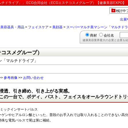
チドライブ」」:ECG合同会社（ECGエステコスメグループ）【健康美容EXPO】
検討中
出展
>
美容器具・用品
>
フェイスケア
>
美顔器
>
スーパーマルチ美マシーン「マルチドラ
商材
会社名
健康美容業界最大の企業と企業を結
テコスメグループ）
ン「マルチドライブ」
>>
参考画像
>>
お問い合わせ
浸透、引き締め、引き上がる実感。
この一台で、ボディ、バスト、フェイスをオールラウンドトリ
ラミックインサートパルス
ーゲンやヒアルロン酸といった、普段のお手入れでは取り入れることのできない高
特殊な電気パルスで尾は第に補給。