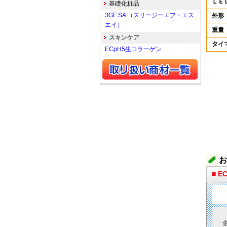
ＬＥ
基礎化粧品
3GF SA （スリージーエフ・エス
外形
エイ）
重量
スキンケア
タイ
ECpH5生コラーゲン
お
■ 