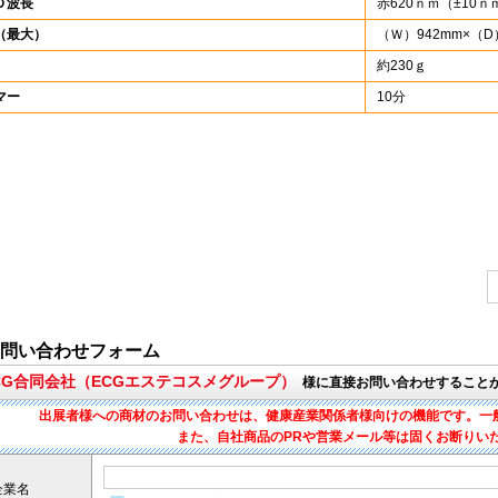
Ｄ波長
赤620ｎｍ（±10ｎ
（最大）
（Ｗ）942mm×（D
約230ｇ
マー
10分
問い合わせフォーム
ECG合同会社（ECGエステコスメグループ）
様に直接お問い合わせすること
出展者様への商材のお問い合わせは、健康産業関係者様向けの機能です。一
また、自社商品のPRや営業メール等は固くお断りい
企業名