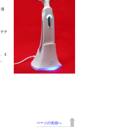
を送
ステテ
ー、Ｅ
を。
ページの先頭へ