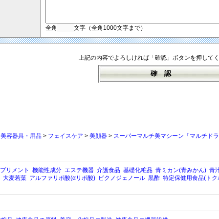
全角
文字（全角1000文字まで）
上記の内容でよろしければ「確認」ボタンを押して
>
美容器具・用品
>
フェイスケア
>
美顔器
>
スーパーマルチ美マシーン「マルチドラ
プリメント
機能性成分
エステ機器
介護食品
基礎化粧品
青ミカン(青みかん)
青汁
大麦若葉
アルファリポ酸(αリポ酸)
ピクノジェノール
黒酢
特定保健用食品(トク