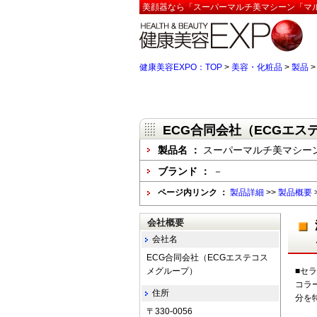
美顔器なら「スーパーマルチ美マシーン「マル
健康美容EXPO：TOP
>
美容・化粧品
>
製品
ECG合同会社（ECGエス
製品名 ：
スーパーマルチ美マシー
ブランド ：
－
ページ内リンク ：
製品詳細
>>
製品概要
会社概要
会社名
ECG合同会社（ECGエステコス
メグループ）
■セ
コラ
住所
分を
〒330-0056