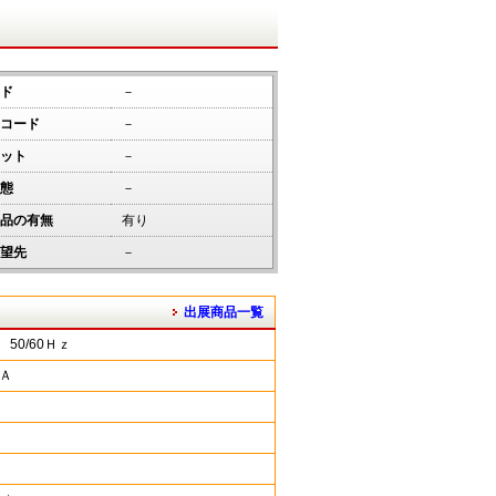
ド
－
コード
－
ット
－
態
－
品の有無
有り
望先
－
出展商品一覧
 50/60Ｈｚ
0Ａ