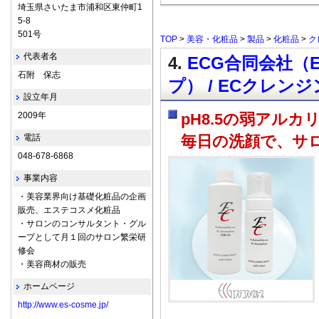
埼玉県さいたま市浦和区東仲町1
5-8
501号
TOP
>
美容・化粧品
>
製品
>
化粧品
>
ク
代表者名
4.
ECG合同会社（
石附 保志
プ） / ECクレン
設立年月
2009年
pH8.5の弱アル
電話
毎日の洗顔で、サ
048-678-6868
事業内容
・美容業界向け基礎化粧品の企画
販売、エステコスメ化粧品
・サロンのコンサルタント・グル
ープとして月１回のサロン繁栄研
修会
・美容商材の販売
ホームページ
http://www.es-cosme.jp/