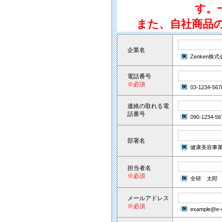
す。
また、自社商品
企業名
Zenken株
電話番号
※必須
03-1234-567
連絡の取れる電
話番号
090-1234-56
部署名
健康美容事
担当者名
※必須
全研 太郎
メールアドレス
※必須
example@e-e