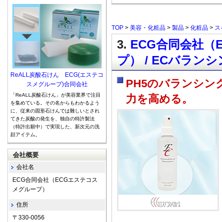
TOP
>
美容・化粧品
>
製品
>
化粧品
>
ス
3.
ECG合同会社（
プ） / ECバラ
ReALL炭酸石けん ECG(エステコ
PH5のバランシ
スメグループ)合同会社
「ReALL炭酸石けん」が美容業界で注目
力を高める。
を集めている。その名からもわかるよう
に、従来の固形石けんでは難しいとされ
てきた炭酸の発生を、独自の特許製法
（特許出願中）で実現した、新次元の洗
顔アイテム。
会社概要
会社名
ECG合同会社（ECGエステコス
メグループ）
住所
〒330-0056