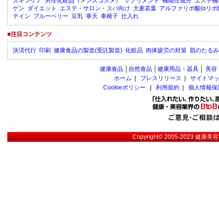
スキンケア
男性化粧品（メンズコスメ）
サプリメント
機能性成分
エステ機
ゲン
ダイエット
エステ・サロン・スパ向け
大麦若葉
アルファリポ酸(αリポ
テイン
ブルーベリー
豆乳
寒天
車椅子
仕入れ
■注目コンテンツ
決済代行
印刷
健康食品の製造(受託製造)
化粧品
肉体疲労の対策
肌のたるみ
健康食品
│
自然食品
│
健康用品・器具
│
美容
ホーム
|
プレスリリース
|
サイトマ
Cookieポリシー
|
利用規約
|
個人情報保
Copyright© 2005-2023
健康美容