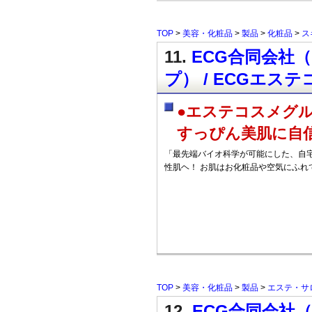
TOP
>
美容・化粧品
>
製品
>
化粧品
>
ス
11.
ECG合同会社
プ） / ECGエス
●エステコスメグ
すっぴん美肌に自
「最先端バイオ科学が可能にした、自宅
性肌ヘ！ お肌はお化粧品や空気にふれ
TOP
>
美容・化粧品
>
製品
>
エステ・サ
12.
ECG合同会社