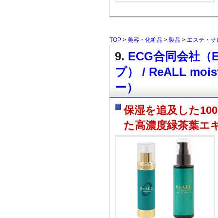
TOP
>
美容・化粧品
>
製品
>
エステ・サ
9.
ECG合同会社（
プ） / ReALL m
ー）
保湿を追及した10
た高濃度緑茶葉エキ