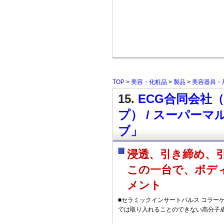
TOP
>
美容・化粧品
>
製品
>
美容器具・
15.
ECG合同会社
プ） / スーパー
ブ」
浸透、引き締め、
この一台で、ボデ
メント
■セラミックインサートパルス コラー
では取り入れることのできない高分子