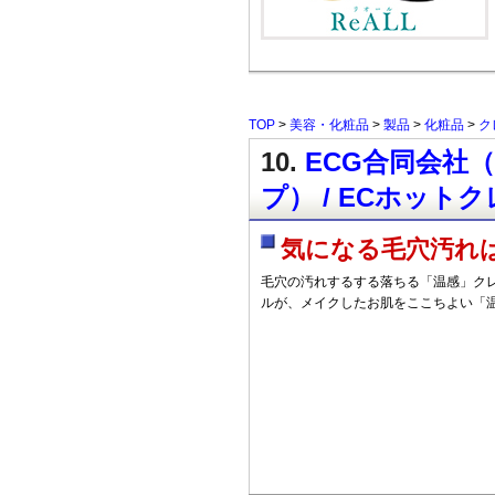
TOP
>
美容・化粧品
>
製品
>
化粧品
>
ク
10.
ECG合同会社
プ） / ECホット
気になる毛穴汚れは
毛穴の汚れするする落ちる「温感」クレ
ルが、メイクしたお肌をここちよい「