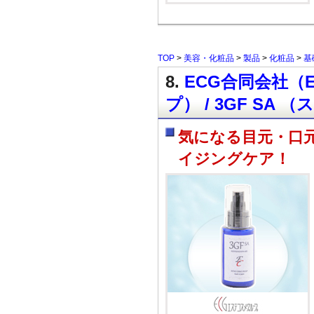
TOP
>
美容・化粧品
>
製品
>
化粧品
>
基
8.
ECG合同会社（
プ） / 3GF S
気になる目元・口
イジングケア！