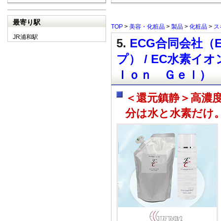
最寄り駅
TOP
>
美容・化粧品
>
製品
>
化粧品
>
ス
JR浦和駅
5.
ECG合同会社（
プ） / EC水素
Ｉｏｎ Ｇｅｌ）
＜還元鎮静＞高濃
分は水と水素だけ