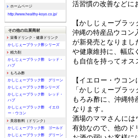
活習慣の改善などに
ホームページ
http://www.healthy-koyo.co.jp/
【かしじぇーブラッ
その他の出展商材
沖縄の特産品ウコン
栄養ドリンク・健康ドリンク
が新発売となりまし
かしじぇーブラック酢シリーズ
や健康維持に、幅広
精力剤
かしじぇーブラック酢 レッド・
も自信を持ってオス
ハブ
もろみ酢
【イエロー・ウコン
かしじぇーブラック酢 グリーン
かしじぇーブラック酢シリーズ
「かしじぇーブラッ
かしじぇーブラック酢 レッド・
もろみ酢に、沖縄特
ハブ
かしじぇーブラック酢 イエロ
なります。
ー・ウコン
酒場のママさんには
美容飲料（ドリンク）
有効なので、他のド
かしじぇーブラック酢 ゴールド
かしじぇーブラック酢 グリーン
お酒の弱いお客様に