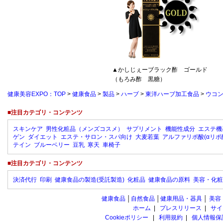
▲かしじぇーブラック酢 ゴールド
（もろみ酢 黒糖）
健康美容EXPO：TOP
>
健康食品
>
製品
>
ハーブ
>
東洋ハーブ加工食品
>
ウコ
■注目カテゴリ・コンテンツ
スキンケア
男性化粧品（メンズコスメ）
サプリメント
機能性成分
エステ機
ゲン
ダイエット
エステ・サロン・スパ向け
大麦若葉
アルファリポ酸(αリポ
テイン
ブルーベリー
豆乳
寒天
車椅子
■注目カテゴリ・コンテンツ
決済代行
印刷
健康食品の製造(受託製造)
化粧品
健康食品の原料
美容・化粧
健康食品
│
自然食品
│
健康用品・器具
│
美容
ホーム
|
プレスリリース
|
サイ
Cookieポリシー
|
利用規約
|
個人情報保