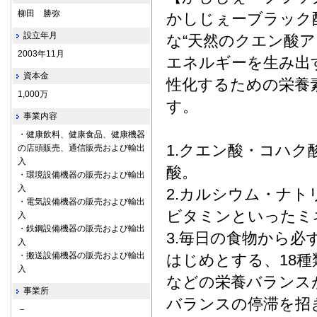
柳田 勝弥
かしじぇーブラック
設立年月
な“天然のクエン酸ア
2003年11月
エネルギーを生み出
資本金
性化するための栄養
1,000万
す。
事業内容
・健康飲料、健康食品、健康機器
1.クエン酸・コハ
の店頭販売、通信販売および輸出
入
酸。
・環境設備機器の販売および輸出
入
2.カルシウム・ナ
・電気設備機器の販売および輸出
ビタミンといったミ
入
・鉄鋼設備機器の販売および輸出
3.毎日の食物から
入
・搬送設備機器の販売および輸出
はじめとする、18
入
などの栄養バランス
事業所
バランスの停滞を招
－