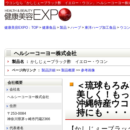
ウコンなら「かしじぇーブラック酢 イエロー・ウコン」:ヘルシーコーヨー株式
健康美容EXPO：TOP
>
健康食品
>
製品
>
ハーブ
>
東洋ハーブ加工食品
>
ウコ
ヘルシーコーヨー株式会社
製品名 ：
かしじぇーブラック酢 イエロー・ウコン
ページ内リンク ：
製品詳細
>>
製品概要
>>
参考画像
会社概要
＜琉球もろみ
会社名
美しく！も
ヘルシーコーヨー株式会社
沖縄特産ウコ
住所
持にも・・・
〒253-0084
神奈川県茅ヶ崎市円蔵2366
【かしじぇーブラッ
代表者名