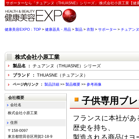
サポーターなら「チュアンヌ（THUASNE）シリーズ」:株式会社小原工業【健康
健康美容EXPO：TOP
>
健康器具・用品
>
製品
>
衣類
>
サポーター
>
チュアンヌ
株式会社小原工業
製品名 ：
チュアンヌ（THUASNE）シリーズ
ブランド ：
THUASNE（チュアンヌ）
ページ内リンク ：
製品詳細
>>
製品概要
>>
参考画像
会社概要
子供専用ブレ
会社名
株式会社小原工業
フランスに本社があ
住所
歴史を持ち、
〒158-0097
製造される商品はヨ
東京都世田谷区用賀2-18-9