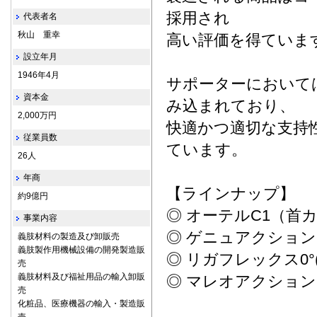
採用され
代表者名
秋山 重幸
高い評価を得ていま
設立年月
1946年4月
サポーターにおいて
資本金
み込まれており、
2,000万円
快適かつ適切な支持
従業員数
ています。
26人
年商
【ラインナップ】
約9億円
◎ オーテルC1（首
事業内容
◎ ゲニュアクショ
義肢材料の製造及び卸販売
義肢製作用機械設備の開発製造販
◎ リガフレックス0
売
義肢材料及び福祉用品の輸入卸販
◎ マレオアクション
売
化粧品、医療機器の輸入・製造販