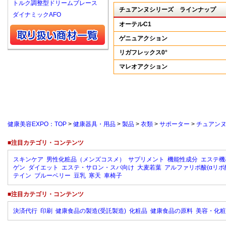
トルク調整型ドリームブレース
チュアンヌシリーズ ラインナップ
ダイナミックAFO
オーテルC1
ゲニュアクション
リガフレックス0°
マレオアクション
健康美容EXPO：TOP
>
健康器具・用品
>
製品
>
衣類
>
サポーター
>
チュアンヌ
■注目カテゴリ・コンテンツ
スキンケア
男性化粧品（メンズコスメ）
サプリメント
機能性成分
エステ機
ゲン
ダイエット
エステ・サロン・スパ向け
大麦若葉
アルファリポ酸(αリポ
テイン
ブルーベリー
豆乳
寒天
車椅子
■注目カテゴリ・コンテンツ
決済代行
印刷
健康食品の製造(受託製造)
化粧品
健康食品の原料
美容・化粧