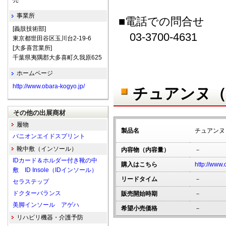
売
事業所
■電話での問合せ
[義肢技術部]
03-3700-4631
東京都世田谷区玉川台2-19-6
[大多喜営業所]
千葉県夷隅郡大多喜町久我原625
ホームページ
http://www.obara-kogyo.jp/
チュアンヌ（
その他の出展商材
履物
製品名
チュアンヌ
バニオンエイドスプリント
靴中敷（インソール）
内容物（内容量）
－
IDカード＆ホルダー付き靴の中
購入はこちら
http://www.
敷 ID Insole（IDインソール）
リードタイム
－
セラステップ
ドクターバランス
販売開始時期
－
美脚インソール アゲハ
希望小売価格
－
リハビリ機器・介護予防