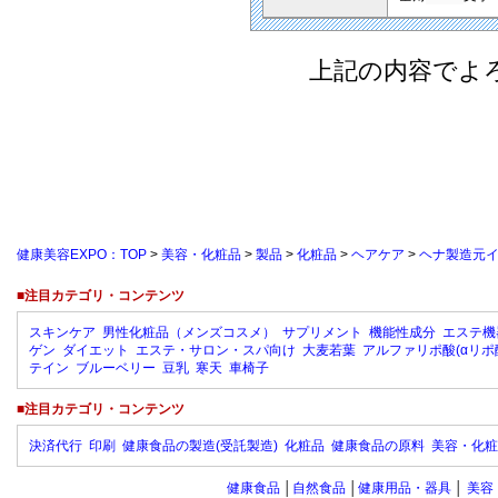
上記の内容でよ
健康美容EXPO：TOP
>
美容・化粧品
>
製品
>
化粧品
>
ヘアケア
>
ヘナ製造元
■注目カテゴリ・コンテンツ
スキンケア
男性化粧品（メンズコスメ）
サプリメント
機能性成分
エステ機
ゲン
ダイエット
エステ・サロン・スパ向け
大麦若葉
アルファリポ酸(αリポ
テイン
ブルーベリー
豆乳
寒天
車椅子
■注目カテゴリ・コンテンツ
決済代行
印刷
健康食品の製造(受託製造)
化粧品
健康食品の原料
美容・化粧
健康食品
│
自然食品
│
健康用品・器具
│
美容