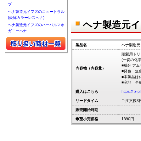
ブ
ヘナ製造元イフズのニュートラル
(愛称カラーレスヘナ)
ヘナ製造元イ
ヘナ製造元イフズのハーバルマホ
ガニーヘナ
製品名
ヘナ製造元
頭髪用トリ
(一切の化
■成分 アム
内容物（内容量）
■発色 無
■本製品は
■産地 全
購入はこちら
https://ifz-
リードタイム
ご注文後3
販売開始時期
－
希望小売価格
1890円