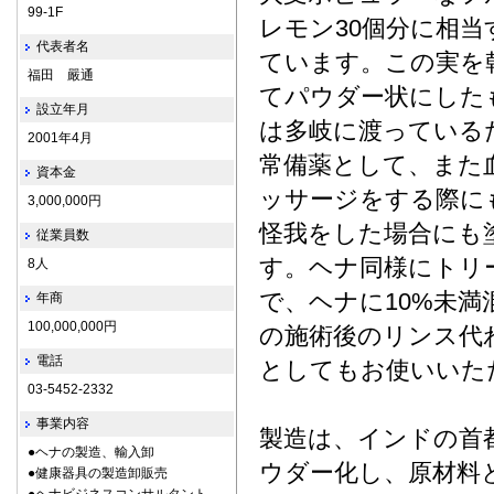
99-1F
レモン30個分に相
代表者名
ています。この実を
福田 嚴通
てパウダー状にした
設立年月
は多岐に渡っている
2001年4月
常備薬として、また
資本金
ッサージをする際に
3,000,000円
怪我をした場合にも
従業員数
す。ヘナ同様にトリ
8人
で、ヘナに10%未
年商
100,000,000円
の施術後のリンス代
電話
としてもお使いいた
03-5452-2332
事業内容
製造は、インドの首
●ヘナの製造、輸入卸
ウダー化し、原材料
●健康器具の製造卸販売