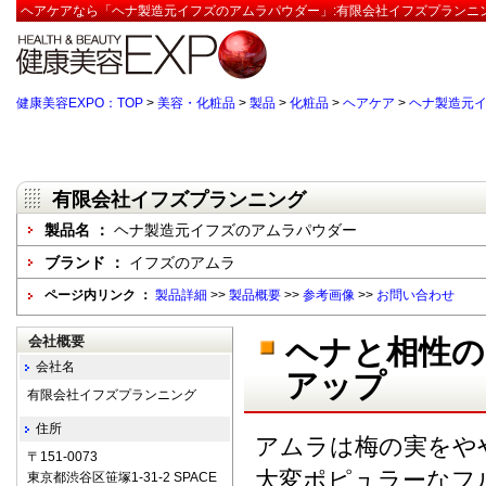
ヘアケアなら「ヘナ製造元イフズのアムラパウダー」:有限会社イフズプランニン
健康美容EXPO：TOP
>
美容・化粧品
>
製品
>
化粧品
>
ヘアケア
>
ヘナ製造元
有限会社イフズプランニング
製品名 ：
ヘナ製造元イフズのアムラパウダー
ブランド ：
イフズのアムラ
ページ内リンク ：
製品詳細
>>
製品概要
>>
参考画像
>>
お問い合わせ
会社概要
ヘナと相性の
会社名
アップ
有限会社イフズプランニング
住所
アムラは梅の実をや
〒151-0073
大変ポピュラーなフ
東京都渋谷区笹塚1-31-2 SPACE