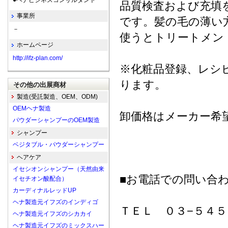
●ヘナビジネスコンサルタント
品質検査および充填
事業所
です。髪の毛の薄い
－
使うとトリートメン
ホームページ
http://ifz-plan.com/
※化粧品登録、レシ
ります。
その他の出展商材
製造(受託製造、OEM、ODM)
OEMヘナ製造
卸価格はメーカー希望
パウダーシャンプーのOEM製造
シャンプー
ベジタブル・パウダーシャンプー
ヘアケア
イセシオンシャンプー（天然由来
■お電話での問い合
イセチオン酸配合）
カーディナルレッドUP
ヘナ製造元イフズのインディゴ
ＴＥＬ ０３−５４５
ヘナ製造元イフズのシカカイ
ヘナ製造元イフズのミックスハー