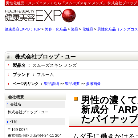
男性化粧品（メンズコスメ）なら「スムーズスキン メンズ」:株式会社プロップ
健康美容EXPO：TOP
>
美容・化粧品
>
製品
>
化粧品
>
男性化粧品（メンズコス
株式会社プロップ・ユー
製品名 ：
スムーズスキン メンズ
ブランド ：
フルーム
ページ内リンク ：
製品詳細
>>
製品概要
>>
参考画像
会社概要
男性の濃くて
会社名
新成分「AR
株式会社プロップ・ユー
たパイナップ
住所
〒169-0074
ムダ毛に働きかける
東京都新宿区北新宿4-34-11 204