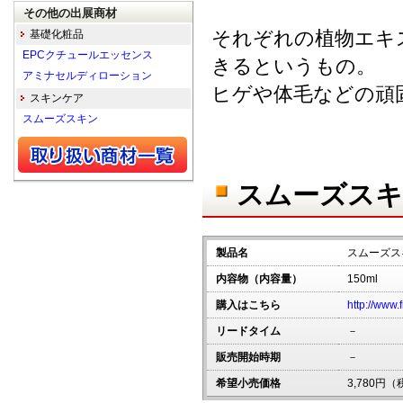
その他の出展商材
それぞれの植物エキ
基礎化粧品
EPCクチュールエッセンス
きるというもの。
アミナセルディローション
ヒゲや体毛などの頑
スキンケア
スムーズスキン
スムーズスキ
製品名
スムーズス
内容物（内容量）
150ml
購入はこちら
http://www
リードタイム
－
販売開始時期
－
希望小売価格
3,780円