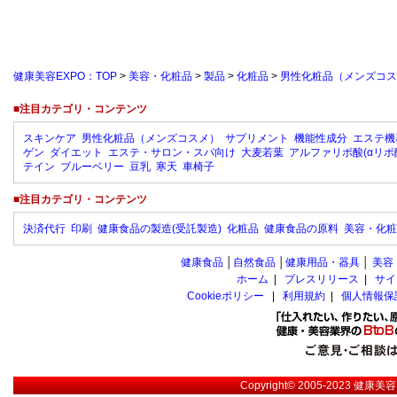
健康美容EXPO：TOP
>
美容・化粧品
>
製品
>
化粧品
>
男性化粧品（メンズコス
■注目カテゴリ・コンテンツ
スキンケア
男性化粧品（メンズコスメ）
サプリメント
機能性成分
エステ機
ゲン
ダイエット
エステ・サロン・スパ向け
大麦若葉
アルファリポ酸(αリポ
テイン
ブルーベリー
豆乳
寒天
車椅子
■注目カテゴリ・コンテンツ
決済代行
印刷
健康食品の製造(受託製造)
化粧品
健康食品の原料
美容・化粧
健康食品
│
自然食品
│
健康用品・器具
│
美容
ホーム
|
プレスリリース
|
サイ
Cookieポリシー
|
利用規約
|
個人情報保
Copyright© 2005-2023
健康美容