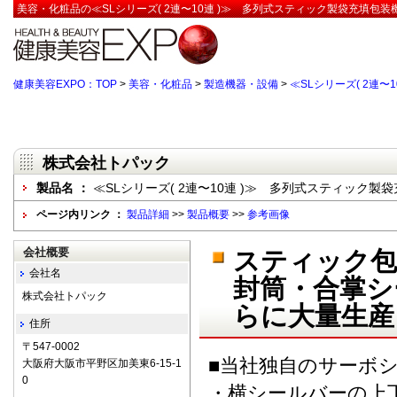
美容・化粧品の≪SLシリーズ( 2連〜10連 )≫ 多列式スティック製袋充填包
健康美容EXPO：TOP
>
美容・化粧品
>
製造機器・設備
>
≪SLシリーズ( 2連
株式会社トパック
製品名 ：
≪SLシリーズ( 2連〜10連 )≫ 多列式スティック製
ページ内リンク ：
製品詳細
>>
製品概要
>>
参考画像
会社概要
スティック包
会社名
封筒・合掌シ
株式会社トパック
らに大量生産
住所
〒547-0002
■当社独自のサーボ
大阪府大阪市平野区加美東6-15-1
0
・横シールバーの上