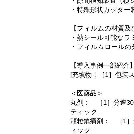
・隙間検知装置（横
・特殊形状カッター
【フィルムの材質及
・熱シール可能なラ
・フィルムロールの外
【導入事例一部紹介
[充填物：［1］包装
＜医薬品＞
丸剤： ［1］分速3
ティック
顆粒鎮痛剤： ［1］
ィック