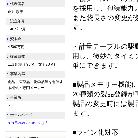
代表者名
を採用し、包装能力
正井 敏夫
また袋長さの変更が
設立年月
す。
1967年7月
資本金
・計量テーブルの駆
4,500万円
用し、微妙なタイミ
従業員数
単にできます。
113名(男子93名、女子20名)
事業内容
食品、医薬品、化学品等を包装す
■製品メモリー機能
る機械の専門メーカー
20種類の製品登録
事業所
製品の変更時には製
－
ます。
ホームページ
http://www.topack.co.jp/
■ライン化対応