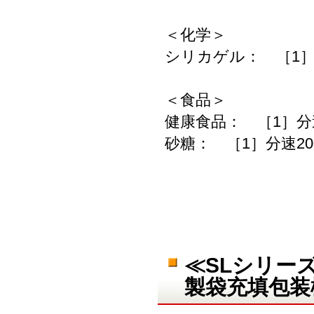
＜化学＞
シリカゲル： ［1］
＜食品＞
健康食品： ［1］分
砂糖： ［1］分速20
≪SLシリーズ
製袋充填包装