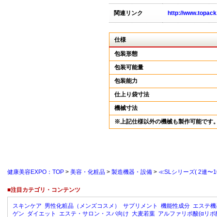
関連リンク
http://www.topack.
仕様
包装形態
包装可能量
包装能力
仕上り袋寸法
機械寸法
※上記仕様以外の機械も製作可能です
健康美容EXPO：TOP
>
美容・化粧品
>
製造機器・設備
>
≪SLシリーズ( 2連
■注目カテゴリ・コンテンツ
スキンケア
男性化粧品（メンズコスメ）
サプリメント
機能性成分
エステ機
ゲン
ダイエット
エステ・サロン・スパ向け
大麦若葉
アルファリポ酸(αリポ