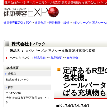
健康食品の≪Kシリーズ≫ 三方シール縦型製袋充填包装機なら株式会社トパック
健康美容EXPO：TOP
>
健康食品
>
製造機器・設備
>
≪Kシリーズ≫ 三方シー
株式会社トパック
製品名 ：
≪Kシリーズ≫ 三方シール縦型製袋充填包装機
ページ内リンク ：
製品詳細
>>
製品概要
>>
参考画像
会社概要
定評あるR型
会社名
包装機。
株式会社トパック
シールバータ
住所
ばる充填物も
〒547-0002
大阪府大阪市平野区加美東6-15-1
0
■K-340/M-340