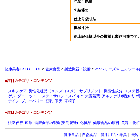
包装可能量
包装能力
仕上り袋寸法
機械寸法
※上記仕様以外の機械も製作可能です
健康美容EXPO：TOP
>
健康食品
>
製造機器・設備
>
≪Kシリーズ≫ 三方シー
■注目カテゴリ・コンテンツ
スキンケア
男性化粧品（メンズコスメ）
サプリメント
機能性成分
エステ機
ゲン
ダイエット
エステ・サロン・スパ向け
大麦若葉
アルファリポ酸(αリポ
テイン
ブルーベリー
豆乳
寒天
車椅子
■注目カテゴリ・コンテンツ
決済代行
印刷
健康食品の製造(受託製造)
化粧品
健康食品の原料
美容・化粧
健康食品
│
自然食品
│
健康用品・器具
│
美容