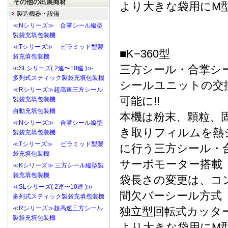
その他の出展商材
より大きな袋用にM
製造機器・設備
≪Nシリーズ≫ 合掌シール縦型
製袋充填包装機
≪Tシリーズ≫ ピラミッド型製
■K−360型
袋充填包装機
三方シール・合掌シ
≪SLシリーズ( 2連〜10連 )≫
多列式スティック製袋充填包装機
シールユニットの交
≪Rシリーズ≫超高速三方シール
可能に!!
製袋充填包装機
自動充填包装機
本機は粉末、顆粒、
≪Nシリーズ≫ 合掌シール縦型
き取りフィルムを熱
製袋充填包装機
≪Tシリーズ≫ ピラミッド型製
に行う三方シール・
袋充填包装機
サーボモーター搭載
≪Kシリーズ≫ 三方シール縦型製
袋充填包装機
袋長さの変更は、コ
≪SLシリーズ( 2連〜10連 )≫
間欠バーシール方式
多列式スティック製袋充填包装機
≪Rシリーズ≫超高速三方シール
独立型回転式カッタ
製袋充填包装機
より大きな袋用にM