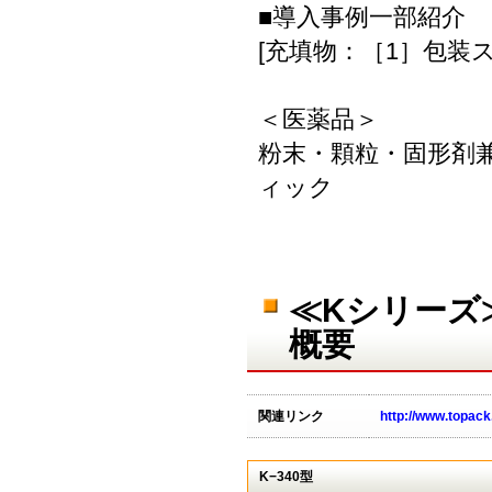
■導入事例一部紹介
[充填物：［1］包装
＜医薬品＞
粉末・顆粒・固形剤兼
ィック
≪Kシリーズ
概要
関連リンク
http://www.topack.
K−340型