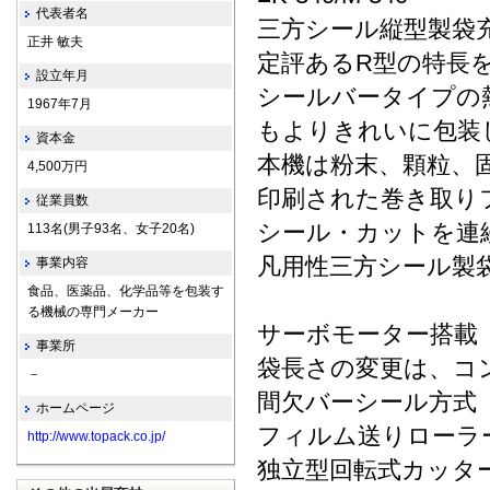
代表者名
三方シール縦型製袋
正井 敏夫
定評あるR型の特長
設立年月
シールバータイプの
1967年7月
もよりきれいに包装
資本金
本機は粉末、顆粒、
4,500万円
印刷された巻き取り
従業員数
シール・カットを連
113名(男子93名、女子20名)
凡用性三方シール製
事業内容
食品、医薬品、化学品等を包装す
る機械の専門メーカー
サーボモーター搭載
事業所
袋長さの変更は、コ
－
間欠バーシール方式
ホームページ
フィルム送りローラ
http://www.topack.co.jp/
独立型回転式カッタ