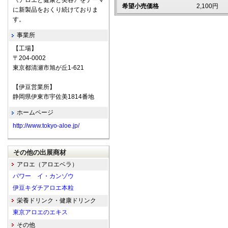
《アロエと健康と美容》をテーマ
希望小売価格
2,100円
に新製品をおくり続けておりま
す。
事業所
【工場】
〒204-0002
東京都清瀬市旭が丘1-621
【伊豆営業所】
静岡県伊東市宇佐美1814番地
ホームページ
http://www.tokyo-aloe.jp/
その他の出展商材
アロエ（アロエベラ）
パワー イ・カンゾウ
伊豆キダチアロエ本粒
栄養ドリンク・健康ドリンク
東京アロエのエキス
その他