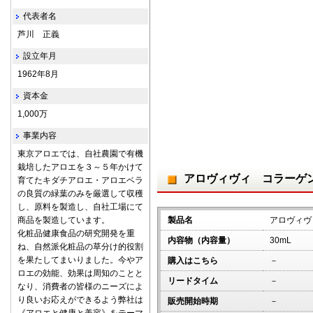
代表者名
芦川 正義
設立年月
1962年8月
資本金
1,000万
事業内容
東京アロエでは、自社農園で有機
栽培したアロエを３～５年かけて
アロヴィヴィ コラーゲ
育てたキダチアロエ・アロエベラ
の良質の緑葉のみを厳選して収穫
し、原料を製造し、自社工場にて
商品を製造しています。
製品名
アロヴィヴ
化粧品健康食品の研究開発を重
内容物（内容量）
30mL
ね、自然派化粧品の草分け的役割
を果たしてまいりました。今やア
購入はこちら
－
ロエの効能、効果は周知のことと
リードタイム
－
なり、消費者の皆様のニーズによ
り良いお応えができるよう弊社は
販売開始時期
－