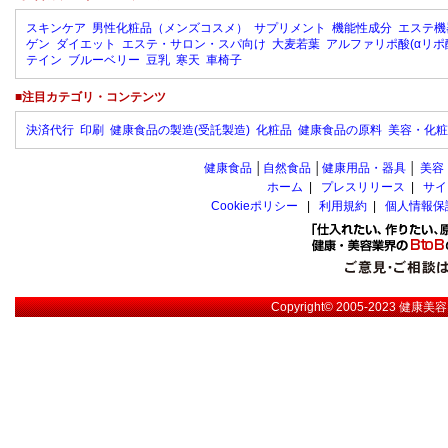
スキンケア
男性化粧品（メンズコスメ）
サプリメント
機能性成分
エステ機
ゲン
ダイエット
エステ・サロン・スパ向け
大麦若葉
アルファリポ酸(αリポ
テイン
ブルーベリー
豆乳
寒天
車椅子
■注目カテゴリ・コンテンツ
決済代行
印刷
健康食品の製造(受託製造)
化粧品
健康食品の原料
美容・化粧
健康食品
│
自然食品
│
健康用品・器具
│
美容
ホーム
|
プレスリリース
|
サイ
Cookieポリシー
|
利用規約
|
個人情報保
Copyright© 2005-2023
健康美容