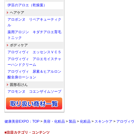
伊豆のアロエ（乾燥葉）
ヘアケア
アロボンヌ リペアキューティク
ル
薬用アロジン キダチアロエ育毛
トニック
ボディケア
アロヴィヴィ エッセンスＶＣ５
アロヴィヴィ アロエモイスチャ
ーハンドクリーム
アロヴィヴィ 尿素＆ヒアルロン
酸全身ローション
固形石けん
アロモンヌ コエンザイムソープ
健康美容EXPO：TOP
>
美容・化粧品
>
製品
>
化粧品
>
スキンケア
>
アロヴィ
■注目カテゴリ・コンテンツ