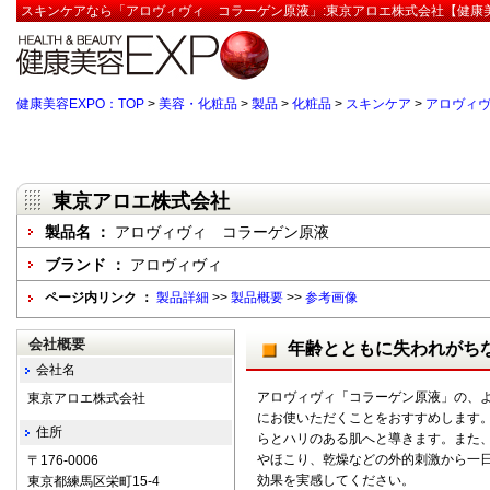
スキンケアなら「アロヴィヴィ コラーゲン原液」:東京アロエ株式会社【健康美
健康美容EXPO：TOP
>
美容・化粧品
>
製品
>
化粧品
>
スキンケア
>
アロヴィ
東京アロエ株式会社
製品名 ：
アロヴィヴィ コラーゲン原液
ブランド ：
アロヴィヴィ
ページ内リンク ：
製品詳細
>>
製品概要
>>
参考画像
会社概要
年齢とともに失われがち
会社名
アロヴィヴィ「コラーゲン原液」の、
東京アロエ株式会社
にお使いただくことをおすすめします
住所
らとハリのある肌へと導きます。また
やほこり、乾燥などの外的刺激から一
〒176-0006
効果を実感してください。
東京都練馬区栄町15-4