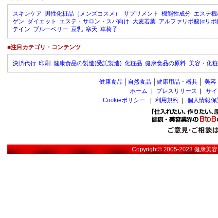
スキンケア
男性化粧品（メンズコスメ）
サプリメント
機能性成分
エステ機
ゲン
ダイエット
エステ・サロン・スパ向け
大麦若葉
アルファリポ酸(αリポ
テイン
ブルーベリー
豆乳
寒天
車椅子
■注目カテゴリ・コンテンツ
決済代行
印刷
健康食品の製造(受託製造)
化粧品
健康食品の原料
美容・化粧
健康食品
│
自然食品
│
健康用品・器具
│
美容
ホーム
|
プレスリリース
|
サイ
Cookieポリシー
|
利用規約
|
個人情報保
Copyright© 2005-2023
健康美容