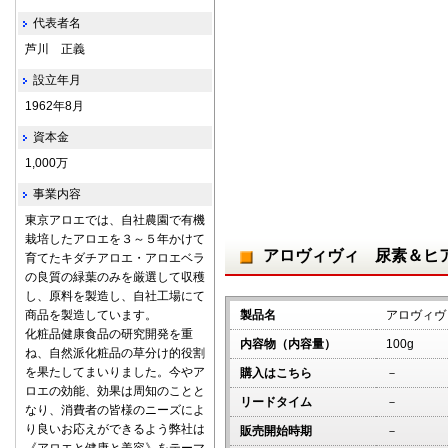
代表者名
芦川 正義
設立年月
1962年8月
資本金
1,000万
事業内容
東京アロエでは、自社農園で有機
栽培したアロエを３～５年かけて
アロヴィヴィ 尿素＆ヒ
育てたキダチアロエ・アロエベラ
の良質の緑葉のみを厳選して収穫
し、原料を製造し、自社工場にて
商品を製造しています。
製品名
アロヴィヴ
化粧品健康食品の研究開発を重
内容物（内容量）
100g
ね、自然派化粧品の草分け的役割
を果たしてまいりました。今やア
購入はこちら
－
ロエの効能、効果は周知のことと
リードタイム
－
なり、消費者の皆様のニーズによ
り良いお応えができるよう弊社は
販売開始時期
－