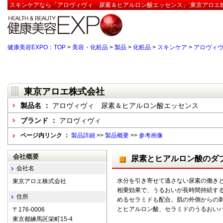
スキンケアなら「アロヴィヴィ 尿素＆ヒアルロン酸エッセンス」:東京アロエ株
健康美容EXPO：TOP
>
美容・化粧品
>
製品
>
化粧品
>
スキンケア
>
アロヴィ
東京アロエ株式会社
製品名 ：
アロヴィヴィ 尿素＆ヒアルロン酸エッセンス
ブランド ：
アロヴィヴィ
ページ内リンク ：
製品詳細
>>
製品概要
>>
参考画像
会社概要
尿素とヒアルロン酸のダ
会社名
水分を引き寄せて逃さない尿素の働き
東京アロエ株式会社
相乗効果で、うるおいが長時間持続す
住所
めるセラミドも配合。肌の外側からの
とヒアルロン酸、セラミドのうるおい
〒176-0006
東京都練馬区栄町15-4