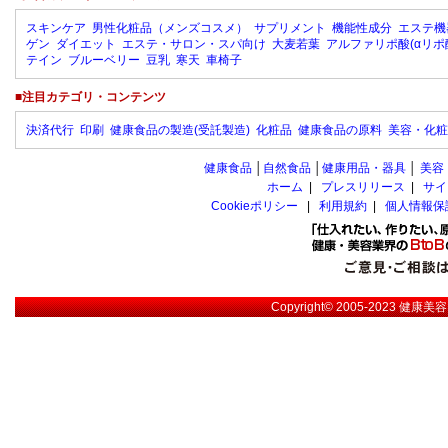
スキンケア
男性化粧品（メンズコスメ）
サプリメント
機能性成分
エステ機
ゲン
ダイエット
エステ・サロン・スパ向け
大麦若葉
アルファリポ酸(αリポ
テイン
ブルーベリー
豆乳
寒天
車椅子
■注目カテゴリ・コンテンツ
決済代行
印刷
健康食品の製造(受託製造)
化粧品
健康食品の原料
美容・化粧
健康食品
│
自然食品
│
健康用品・器具
│
美容
ホーム
|
プレスリリース
|
サイ
Cookieポリシー
|
利用規約
|
個人情報保
Copyright© 2005-2023
健康美容