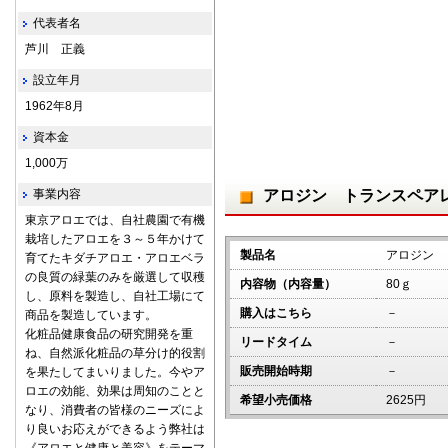
代表者名
芦川 正義
設立年月
1962年8月
資本金
1,000万
事業内容
アロジン トランスペア
東京アロエでは、自社農園で有機
栽培したアロエを３～５年かけて
製品名
アロジン 
育てたキダチアロエ・アロエベラ
の良質の緑葉のみを厳選して収穫
内容物（内容量）
80ｇ
し、原料を製造し、自社工場にて
購入はこちら
－
商品を製造しています。
化粧品健康食品の研究開発を重
リードタイム
－
ね、自然派化粧品の草分け的役割
販売開始時期
－
を果たしてまいりました。今やア
ロエの効能、効果は周知のことと
希望小売価格
2625円
なり、消費者の皆様のニーズによ
り良いお応えができるよう弊社は