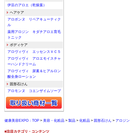
伊豆のアロエ（乾燥葉）
ヘアケア
アロボンヌ リペアキューティク
ル
薬用アロジン キダチアロエ育毛
トニック
ボディケア
アロヴィヴィ エッセンスＶＣ５
アロヴィヴィ アロエモイスチャ
ーハンドクリーム
アロヴィヴィ 尿素＆ヒアルロン
酸全身ローション
固形石けん
アロモンヌ コエンザイムソープ
健康美容EXPO：TOP
>
美容・化粧品
>
製品
>
化粧品
>
固形石けん
>
アロジン
■注目カテゴリ・コンテンツ