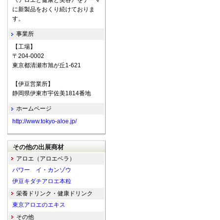
《アロエと健康と美容》をテーマ
に新製品をおくり続けておりま
す。
事業所
【工場】
〒204-0002
東京都清瀬市旭が丘1-621
【伊豆営業所】
静岡県伊東市宇佐美1814番地
ホームページ
http://www.tokyo-aloe.jp/
その他の出展商材
アロエ（アロエベラ）
パワー イ・カンゾウ
伊豆キダチアロエ本粒
栄養ドリンク・健康ドリンク
東京アロエのエキス
その他