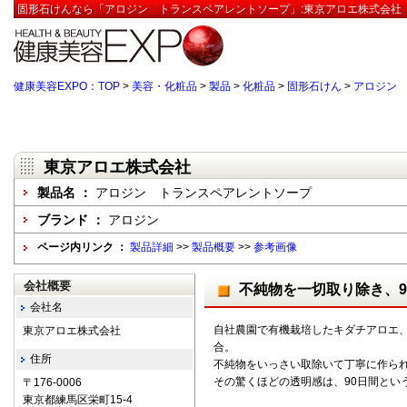
固形石けんなら「アロジン トランスペアレントソープ」:東京アロエ株式会社【
健康美容EXPO：TOP
>
美容・化粧品
>
製品
>
化粧品
>
固形石けん
>
アロジン
東京アロエ株式会社
製品名 ：
アロジン トランスペアレントソープ
ブランド ：
アロジン
ページ内リンク ：
製品詳細
>>
製品概要
>>
参考画像
会社概要
不純物を一切取り除き、
会社名
自社農園で有機栽培したキダチアロエ
東京アロエ株式会社
合。
住所
不純物をいっさい取除いて丁寧に作ら
その驚くほどの透明感は、90日間とい
〒176-0006
東京都練馬区栄町15-4