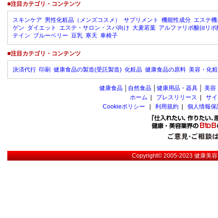
■注目カテゴリ・コンテンツ
スキンケア
男性化粧品（メンズコスメ）
サプリメント
機能性成分
エステ機
ゲン
ダイエット
エステ・サロン・スパ向け
大麦若葉
アルファリポ酸(αリポ
テイン
ブルーベリー
豆乳
寒天
車椅子
■注目カテゴリ・コンテンツ
決済代行
印刷
健康食品の製造(受託製造)
化粧品
健康食品の原料
美容・化粧
健康食品
│
自然食品
│
健康用品・器具
│
美容
ホーム
|
プレスリリース
|
サイ
Cookieポリシー
|
利用規約
|
個人情報保
Copyright© 2005-2023
健康美容