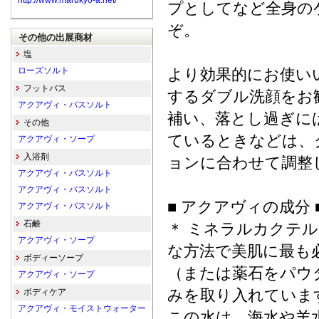
http://www.marukyo-a.net/
プとしてなど全身の
ぞ。
その他の出展商材
塩
ローズソルト
より効果的にお使い
フットバス
するダブル洗顔をお
アクアヴィ・バスソルト
補い、落とし過ぎに
その他
ているときなどは、
アクアヴィ・ソープ
入浴剤
ョンに合わせて調整
アクアヴィ・バスソルト
アクアヴィ・バスソルト
■ アクアヴィの成分 
アクアヴィ・バスソルト
石鹸
＊ ミネラルカクテル
アクアヴィ・ソープ
な方法で美肌に最も
ボディーソープ
（または薬石をパウ
アクアヴィ・ソープ
みを取り入れていま
ボディケア
アクアヴィ・モイストウォーター
この水は、海水や羊