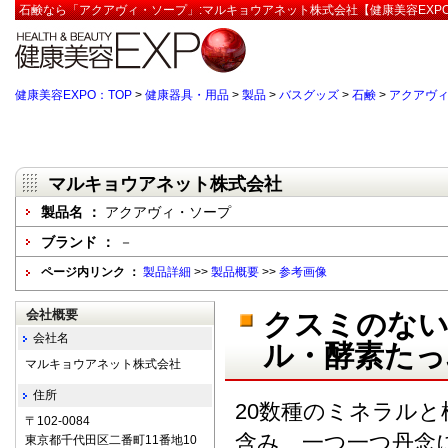
石鹸なら「アクアヴィ・ソープ」:マルキョウアネット株式会社【健康美容EXP
健康美容EXPO：TOP
>
健康器具・用品
>
製品
>
バスグッズ
>
石鹸
>
アクアヴ
マルキョウアネット株式会社
製品名 ：
アクアヴィ・ソープ
ブランド ：
－
ページ内リンク ：
製品詳細
>>
製品概要
>>
参考画像
会社概要
クスミのな
会社名
ル・酵素たっ
マルキョウアネット株式会社
住所
20数種のミネラル
〒102-0084
含み、一つ一つ丹念
東京都千代田区二番町11番地10