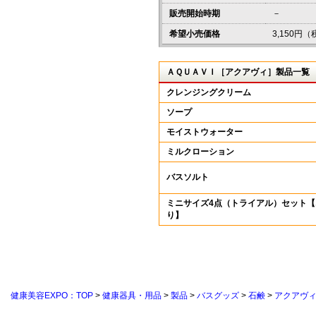
販売開始時期
－
希望小売価格
3,150円
ＡＱＵＡＶＩ［アクアヴィ］製品一覧
クレンジングクリーム
ソープ
モイストウォーター
ミルクローション
バスソルト
ミニサイズ4点（トライアル）セット
り】
健康美容EXPO：TOP
>
健康器具・用品
>
製品
>
バスグッズ
>
石鹸
>
アクアヴ