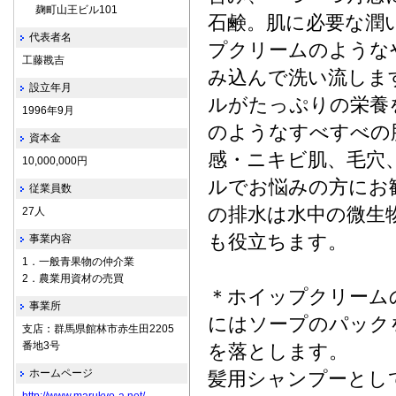
麹町山王ビル101
石鹸。肌に必要な潤
代表者名
プクリームのような
工藤戡吉
み込んで洗い流しま
設立年月
ルがたっぷりの栄養
1996年9月
のようなすべすべの
資本金
感・ニキビ肌、毛穴
10,000,000円
ルでお悩みの方にお
従業員数
の排水は水中の微生
27人
も役立ちます。
事業内容
1．一般青果物の仲介業
2．農業用資材の売買
＊ホイップクリーム
事業所
にはソープのパック
支店：群馬県館林市赤生田2205
番地3号
を落とします。
ホームページ
髪用シャンプーとし