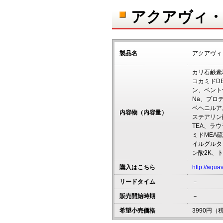
アクアヴィ・
製品名
アクアヴィ
カリ石鹸素
コカミドD
ン、ベント
Na、プロ
ベヘニルア
内容物（内容量）
ステアリン
TEA、ラウ
ミドMEA
イルグルタ
ン酸2K、
購入はこちら
http://aqua
リードタイム
－
販売開始時期
－
希望小売価格
3990円（