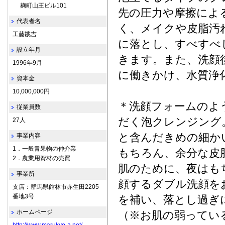
麹町山王ビル101
先の圧力や摩擦によ
代表者名
く、メイクや皮脂汚
工藤戡吉
に落とし、すべすべ
設立年月
きます。また、洗顔
1996年9月
に働きかけ、水質浄
資本金
10,000,000円
＊洗顔フォームのよ
従業員数
だく泡クレンジング
27人
と含んだきめの細か
事業内容
1．一般青果物の仲介業
もちろん、余分な皮
2．農業用資材の売買
肌のために、夜はも
事業所
顔するダブル洗顔を
支店：群馬県館林市赤生田2205
番地3号
を補い、落とし過ぎ
ホームページ
（※お肌の弱ってい