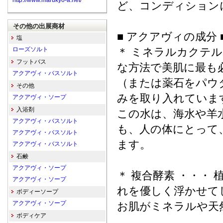
http://www.marukyo-a.net/
ど、コンディション
その他の出展商材
■ アクアヴィの成分 
塩
ローズソルト
＊ ミネラルカクテル
フットバス
な方法で美肌に最も
アクアヴィ・バスソルト
（または薬石をパウ
その他
みを取り入れていま
アクアヴィ・ソープ
入浴剤
この水は、海水や羊
アクアヴィ・バスソルト
も、人の体にとって
アクアヴィ・バスソルト
ます。
アクアヴィ・バスソルト
石鹸
アクアヴィ・ソープ
＊ 複合酵素 ・・・
アクアヴィ・ソープ
れを優しく浮かせて
ボディーソープ
アクアヴィ・ソープ
お肌がミネラルや天
ボディケア