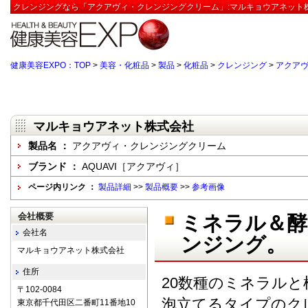
クレンジングなら「アクアヴィ・クレンジングクリーム」:マルキョウアネット株
健康美容EXPO：TOP
>
美容・化粧品
>
製品
>
化粧品
>
クレンジング
>
アクア
マルキョウアネット株式会社
製品名 ：
アクアヴィ・クレンジングクリーム
ブランド ：
AQUAVI［アクアヴィ］
ページ内リンク ：
製品詳細
>>
製品概要
>>
参考画像
会社概要
ミネラル＆酵
会社名
ンジング。
マルキョウアネット株式会社
住所
20数種のミネラル
〒102-0084
泡立てるタイプのク
東京都千代田区二番町11番地10