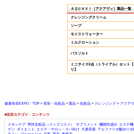
ＡＱＵＡＶＩ［アクアヴィ］製品一覧
クレンジングクリーム
ソープ
モイストウォーター
ミルクローション
バスソルト
ミニサイズ4点（トライアル）セット
り】
健康美容EXPO：TOP
>
美容・化粧品
>
製品
>
化粧品
>
クレンジング
>
アクア
■注目カテゴリ・コンテンツ
スキンケア
男性化粧品（メンズコスメ）
サプリメント
機能性成分
エステ機
ゲン
ダイエット
エステ・サロン・スパ向け
大麦若葉
アルファリポ酸(αリポ