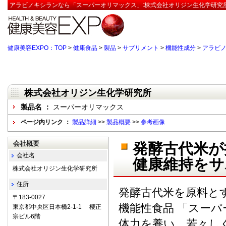
アラビノキシランなら「スーパーオリマックス」:株式会社オリジン生化学研究所
健康美容EXPO：TOP
>
健康食品
>
製品
>
サプリメント
>
機能性成分
>
アラビ
株式会社オリジン生化学研究所
製品名 ：
スーパーオリマックス
ページ内リンク ：
製品詳細
>>
製品概要
>>
参考画像
会社概要
発酵古代米が
会社名
健康維持をサ
株式会社オリジン生化学研究所
住所
発酵古代米を原料と
〒183-0027
機能性食品 「スー
東京都中央区日本橋2-1-1 櫻正
宗ビル6階
体力を養い、若々し