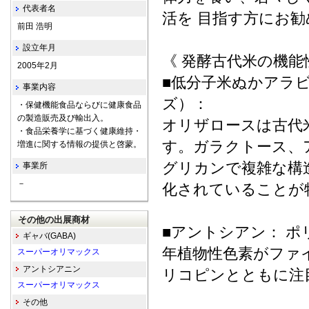
代表者名
活を 目指す方にお
前田 浩明
設立年月
《 発酵古代米の機能
2005年2月
■低分子米ぬかアラ
事業内容
ズ）：
・保健機能食品ならびに健康食品
の製造販売及び輸出入。
オリザロースは古代
・食品栄養学に基づく健康維持・
す。ガラクトース、
増進に関する情報の提供と啓蒙。
グリカンで複雑な構
事業所
－
化されていることが
その他の出展商材
■アントシアン： 
ギャバ(GABA)
年植物性色素がファ
スーパーオリマックス
アントシアニン
リコピンとともに注
スーパーオリマックス
その他