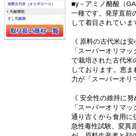
■γ－アミノ酪酸（G
発酵古代米（オリザロース）
乳酸菌類
一種です。発芽直前
すし乳酸菌
して着目されていま
《 原料の古代米は安
「スーパーオリマッ
で栽培された古代米
しております。恵ま
力が「スーパーオリ
《 安全性の維持に努
「スーパーオリマッ
通り古くから食用に
急性毒性試験、変異
が、原料生産者と顔