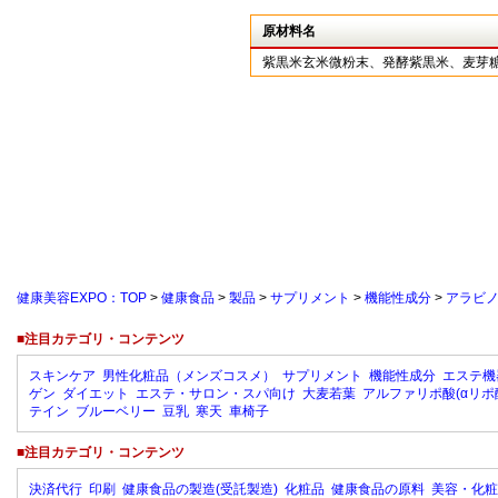
原材料名
紫黒米玄米微粉末、発酵紫黒米、麦芽
健康美容EXPO：TOP
>
健康食品
>
製品
>
サプリメント
>
機能性成分
>
アラビ
■注目カテゴリ・コンテンツ
スキンケア
男性化粧品（メンズコスメ）
サプリメント
機能性成分
エステ機
ゲン
ダイエット
エステ・サロン・スパ向け
大麦若葉
アルファリポ酸(αリポ
テイン
ブルーベリー
豆乳
寒天
車椅子
■注目カテゴリ・コンテンツ
決済代行
印刷
健康食品の製造(受託製造)
化粧品
健康食品の原料
美容・化粧