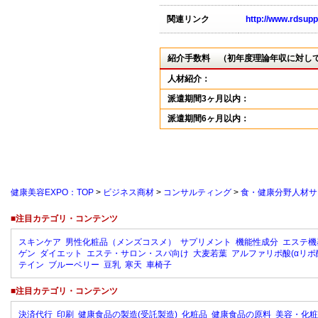
関連リンク
http://www.rdsuppo
紹介手数料 （初年度理論年収に対し
人材紹介：
派遣期間3ヶ月以内：
派遣期間6ヶ月以内：
健康美容EXPO：TOP
>
ビジネス商材
>
コンサルティング
>
食・健康分野人材
■注目カテゴリ・コンテンツ
スキンケア
男性化粧品（メンズコスメ）
サプリメント
機能性成分
エステ機
ゲン
ダイエット
エステ・サロン・スパ向け
大麦若葉
アルファリポ酸(αリポ
テイン
ブルーベリー
豆乳
寒天
車椅子
■注目カテゴリ・コンテンツ
決済代行
印刷
健康食品の製造(受託製造)
化粧品
健康食品の原料
美容・化粧