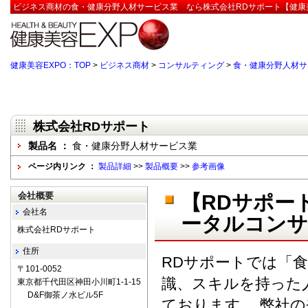
ビジネス商材の食・健康分野人材サービス業 なら株式会社RDサポート【健康美
健康美容EXPO：TOP
>
ビジネス商材
>
コンサルティング
>
食・健康分野人材
株式会社RDサポート
製品名 ：
食・健康分野人材サービス業
ページ内リンク ：
製品詳細
>>
製品概要
>>
参考画像
会社概要
【RDサポー
会社名
ータルコン
株式会社RDサポート
住所
RDサポートでは「
〒101-0052
識、スキルを持った
東京都千代田区神田小川町1-1-15
D&F御茶ノ水ビル5F
ております。 弊社