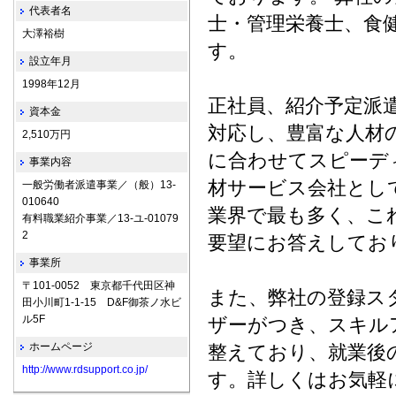
代表者名
士・管理栄養士、食
大澤裕樹
す。
設立年月
1998年12月
正社員、紹介予定派
資本金
対応し、豊富な人材
2,510万円
に合わせてスピーデ
事業内容
材サービス会社とし
一般労働者派遣事業／（般）13-
010640
業界で最も多く、こ
有料職業紹介事業／13-ユ-01079
2
要望にお答えしてお
事業所
〒101-0052 東京都千代田区神
また、弊社の登録ス
田小川町1-1-15 D&F御茶ノ水ビ
ル5F
ザーがつき、スキル
ホームページ
整えており、就業後
http://www.rdsupport.co.jp/
す。詳しくはお気軽