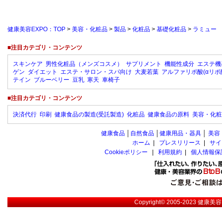
健康美容EXPO：TOP
>
美容・化粧品
>
製品
>
化粧品
>
基礎化粧品
>
ラミュー
■注目カテゴリ・コンテンツ
スキンケア
男性化粧品（メンズコスメ）
サプリメント
機能性成分
エステ機
ゲン
ダイエット
エステ・サロン・スパ向け
大麦若葉
アルファリポ酸(αリポ
テイン
ブルーベリー
豆乳
寒天
車椅子
■注目カテゴリ・コンテンツ
決済代行
印刷
健康食品の製造(受託製造)
化粧品
健康食品の原料
美容・化粧
健康食品
│
自然食品
│
健康用品・器具
│
美容
ホーム
|
プレスリリース
|
サイ
Cookieポリシー
|
利用規約
|
個人情報保
Copyright© 2005-2023
健康美容