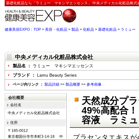
基礎化粧品なら「ラミュー マキシマエッセンス」:中央メディカル化粧品株式会
健康美容EXPO：TOP
>
美容・化粧品
>
製品
>
化粧品
>
基礎化粧品
>
ラミュー
中央メディカル化粧品株式会社
製品名 ：
ラミュー マキシマエッセンス
ブランド ：
Lamu Beauty Series
ページ内リンク ：
製品詳細
>>
製品概要
>>
参考画像
会社概要
天然成分プラ
会社名
49%高配合
中央メディカル化粧品株式会社
容液 ラミュ
住所
〒185-0012
プラセンタエキスが
東京都国分寺市本町3-14-18 中