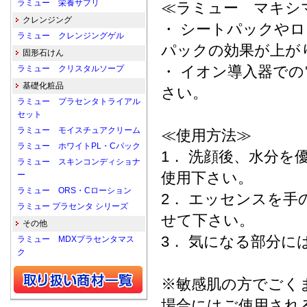
ラミュー 栄養サプリ
≪ラミュー マキシ
クレンジング
・ シートパックや
ラミュー クレンジングゲル
パックの効果が上が
固形石けん
・ イオン導入器で
ラミュー クリスタルソープ
基礎化粧品
さい。
ラミュー プラセンタトライアル
セット
ラミュー モイスチュアクリーム
≪使用方法≫
ラミュー ホワイトPL・Cパック
1． 洗顔後、水分
ラミュー スキンコンディショナ
使用下さい。
ー
ラミュー ORS・Cローション
2． エッセンスを手
ラミュー プラセンタ シリーズ
せて下さい。
その他
3． 気になる部分に
ラミュー MDXプラセンタマス
ク
※敏感肌の方でごく
場合にはご使用され