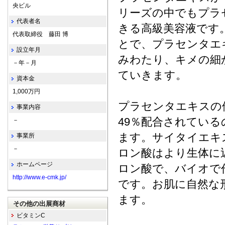
央ビル
リーズの中でもプラ
代表者名
きる高級美容液です
代表取締役 藤田 博
とで、プラセンタエ
設立年月
みわたり、キメの細
－年－月
ていきます。
資本金
1,000万円
プラセンタエキスの
事業内容
49％配合されてい
－
ます。サイタイエキ
事業所
－
ロン酸はより生体に
ホームページ
ロン酸で、バイオで
http://www.e-cmk.jp/
です。お肌に自然な
ます。
その他の出展商材
ビタミンC