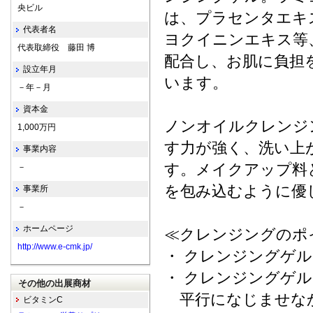
央ビル
は、プラセンタエキ
代表者名
ヨクイニンエキス等
代表取締役 藤田 博
配合し、お肌に負担
設立年月
います。
－年－月
資本金
ノンオイルクレンジ
1,000万円
す力が強く、洗い上
事業内容
す。メイクアップ料
－
を包み込むように優
事業所
－
ホームページ
≪クレンジングのポ
http://www.e-cmk.jp/
・ クレンジングゲ
・ クレンジングゲ
その他の出展商材
平行になじませなか
ビタミンC