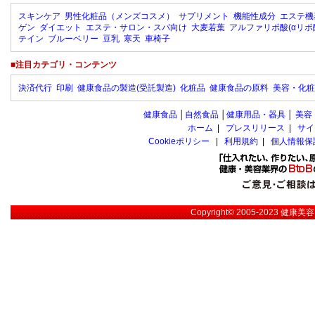
スキンケア
男性化粧品（メンズコスメ）
サプリメント
機能性成分
エステ機
ゲン
ダイエット
エステ・サロン・スパ向け
大麦若葉
アルファリポ酸(αリポ
テイン
ブルーベリー
豆乳
寒天
車椅子
■注目カテゴリ・コンテンツ
決済代行
印刷
健康食品の製造(受託製造)
化粧品
健康食品の原料
美容・化粧
健康食品
│
自然食品
│
健康用品・器具
│
美容
ホーム
|
プレスリリース
|
サイ
Cookieポリシー
|
利用規約
|
個人情報保
Copyright© 2005-2023
健康美容