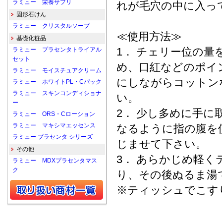
ラミュー 栄養サプリ
れが毛穴の中に入っ
固形石けん
ラミュー クリスタルソープ
≪使用方法≫
基礎化粧品
1． チェリー位の
ラミュー プラセンタトライアル
セット
め、口紅などのポイ
ラミュー モイスチュアクリーム
にしながらコットン
ラミュー ホワイトPL・Cパック
ラミュー スキンコンディショナ
い。
ー
2． 少し多めに手
ラミュー ORS・Cローション
ラミュー マキシマエッセンス
なるように指の腹を
ラミュー プラセンタ シリーズ
じませて下さい。
その他
3． あらかじめ軽
ラミュー MDXプラセンタマス
ク
り、その後ぬるま湯
※ティッシュでこす