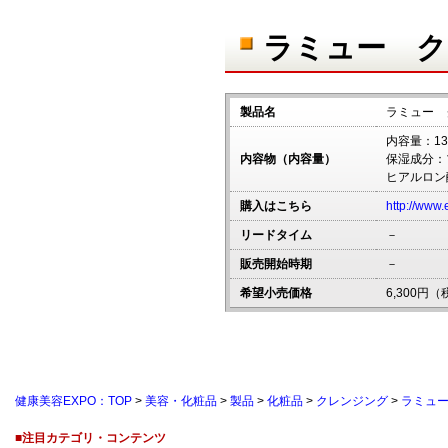
ラミュー ク
製品名
ラミュー 
内容量：13
内容物（内容量）
保湿成分：
ヒアルロン
購入はこちら
http://www.
リードタイム
－
販売開始時期
－
希望小売価格
6,300円
健康美容EXPO：TOP
>
美容・化粧品
>
製品
>
化粧品
>
クレンジング
>
ラミュ
■注目カテゴリ・コンテンツ