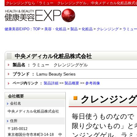
クレンジングなら「ラミュー クレンジングゲル」:中央メディカル化粧品株式会
健康美容EXPO：TOP
>
美容・化粧品
>
製品
>
化粧品
>
クレンジング
>
ラミュ
中央メディカル化粧品株式会社
製品名 ：
ラミュー クレンジングゲル
ブランド ：
Lamu Beauty Series
ページ内リンク ：
製品詳細
>>
製品概要
>>
参考画像
会社概要
クレンジン
会社名
中央メディカル化粧品株式会社
毎日使うものなので
住所
限り少ないもの」と
〒185-0012
ンジングゲル。ラミ
東京都国分寺市本町3-14-18 中