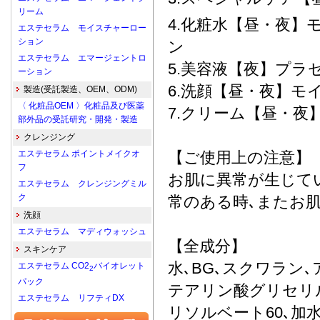
リーム
4.化粧水【昼・夜】
エステセラム モイスチャーロー
ション
ン
エステセラム エマージェントロ
5.美容液【夜】プラセン
ーション
6.洗顔【昼・夜】モ
製造(受託製造、OEM、ODM)
〈 化粧品OEM 〉化粧品及び医薬
7.クリーム【昼・夜
部外品の受託研究・開発・製造
クレンジング
エステセラム ポイントメイクオ
【ご使用上の注意】
フ
お肌に異常が生じて
エステセラム クレンジングミル
ク
常のある時､またお
洗顔
エステセラム マディウォッシュ
【全成分】
スキンケア
水､BG､スクワラン
エステセラム CO2
バイオレット
2
パック
テアリン酸グリセリル
エステセラム リフティDX
リソルベート60､加