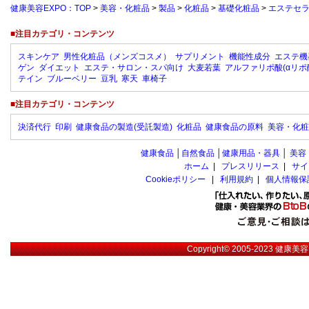
健康美容EXPO：TOP
>
美容・化粧品
>
製品
>
化粧品
>
基礎化粧品
>
エステセ
■注目カテゴリ・コンテンツ
スキンケア
男性化粧品（メンズコスメ）
サプリメント
機能性成分
エステ機
ゲン
ダイエット
エステ・サロン・スパ向け
大麦若葉
アルファリポ酸(αリポ
テイン
ブルーベリー
豆乳
寒天
車椅子
■注目カテゴリ・コンテンツ
決済代行
印刷
健康食品の製造(受託製造)
化粧品
健康食品の原料
美容・化粧
健康食品
│
自然食品
│
健康用品・器具
│
美容
ホーム
|
プレスリリース
|
サイ
Cookieポリシー
|
利用規約
|
個人情報保
Copyright© 2005-2023
健康美容