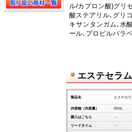
ル/カプロン酸)グリ
酸ステアリル､グリ
キサンタンガム､水酸
ール､プロピルパラ
エステセラム
製品名
エステセラ
内容物（内容量）
95mL
購入はこちら
－
リードタイム
－