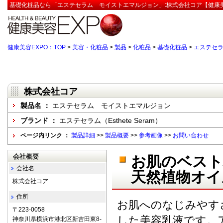
基礎化粧品なら「エステセラム モイストエマルジョン」:株式会社コア【健康美
健康美容EXPO：TOP
>
美容・化粧品
>
製品
>
化粧品
>
基礎化粧品
>
エステセ
株式会社コア
製品名 ：
エステセラム モイストエマルジョン
ブランド ：
エステセラム（Esthete Seram）
ページ内リンク ：
製品詳細
>>
製品概要
>>
参考画像
>>
お問い合わせ
会社概要
お肌のベスト
会社名
天然植物オイ
株式会社コア
住所
お肌へのなじみやす
〒223-0058
した美容乳液です。
神奈川県横浜市港北区新吉田東8-