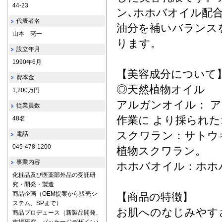
44-23
ン､ホホバオイル配
代表者名
油分を補いバランス
山本 亮一
ります。
設立年月
1990年6月
【美容成分について
資本金
◎天然植物オイル
1,200万円
アルガンオイル： 
従業員数
作業に より採られ
48名
スクワラン：サトウ
電話
045-478-1200
植物スクワラン。
事業内容
ホホバオイル：ホホ
化粧品及び医薬部外品の受託研
究・開発・製造
商品企画（OEM提案から販売シ
【商品の特徴】
ステム、SPまで）
お肌へのなじみやす
商品プロデュース（新製品開発、