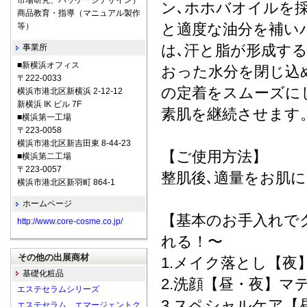
市場研究、パッケージデザイン）
ン､ホホバオイルを
商品教育・指導（マニュアル製作
と適度な油分を補い
等）
は､汗と脂が形成す
事業所
■新横浜オフィス
おった水分を閉じ込
〒222-0033
の定着をスムーズに
横浜市港北区新横浜 2-12-12
新横浜 IK ビル 7F
素肌を継続させます
■横浜第一工場
〒223-0058
横浜市港北区新吉田東 8-44-23
【ご使用方法】
■横浜第二工場
〒223-0057
整肌後､適量をお肌
横浜市港北区新羽町 864-1
ホームページ
【基本のお手入れで
http://www.core-cosme.co.jp/
れる！〜
その他の出展商材
1.メイク落とし【夜
基礎化粧品
2.洗顔【昼・夜】マ
エステセラムシリーズ
3.スペシャルケア【昼
エステセラム エマージェントク