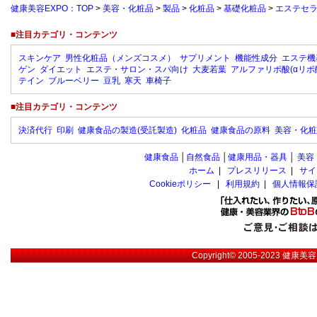
健康美容EXPO：TOP
>
美容・化粧品
>
製品
>
化粧品
>
基礎化粧品
>
エステセ
■注目カテゴリ・コンテンツ
スキンケア
男性化粧品（メンズコスメ）
サプリメント
機能性成分
エステ機
ゲン
ダイエット
エステ・サロン・スパ向け
大麦若葉
アルファリポ酸(αリポ
テイン
ブルーベリー
豆乳
寒天
車椅子
■注目カテゴリ・コンテンツ
決済代行
印刷
健康食品の製造(受託製造)
化粧品
健康食品の原料
美容・化粧
健康食品
│
自然食品
│
健康用品・器具
│
美容
ホーム
|
プレスリリース
|
サイ
Cookieポリシー
|
利用規約
|
個人情報保
Copyright© 2005-2023
健康美容