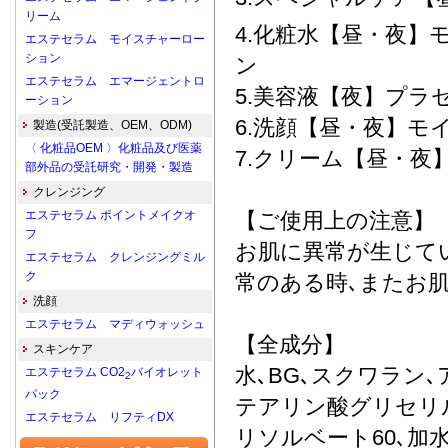
リーム
4.化粧水【昼・夜】
エステセラム モイスチャーロー
ション
ン
エステセラム エマージェントロ
5.美容液【夜】プラセン
ーション
6.洗顔【昼・夜】モ
製造(受託製造、OEM、ODM)
〈 化粧品OEM 〉化粧品及び医薬
7.クリーム【昼・夜
部外品の受託研究・開発・製造
クレンジング
エステセラム ポイントメイクオ
【ご使用上の注意】
フ
お肌に異常が生じて
エステセラム クレンジングミル
ク
常のある時､またお
洗顔
エステセラム マディウォッシュ
【全成分】
スキンケア
水､BG､スクワラン
エステセラム CO2
バイオレット
2
パック
テアリン酸グリセリル
エステセラム リフティDX
リソルベート60､加