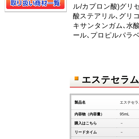
ル/カプロン酸)グリ
酸ステアリル､グリ
キサンタンガム､水酸
ール､プロピルパラ
エステセラム
製品名
エステセラ
内容物（内容量）
95mL
購入はこちら
－
リードタイム
－