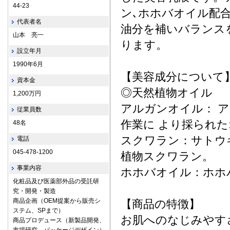
44-23
ン､ホホバオイル配
代表者名
油分を補いバランス
山本 亮一
ります。
設立年月
1990年6月
【美容成分について
資本金
◎天然植物オイル
1,200万円
アルガンオイル： 
従業員数
作業に より採られ
48名
スクワラン：サトウ
電話
045-478-1200
植物スクワラン。
事業内容
ホホバオイル：ホホ
化粧品及び医薬部外品の受託研
究・開発・製造
商品企画（OEM提案から販売シ
【商品の特徴】
ステム、SPまで）
お肌へのなじみやす
商品プロデュース（新製品開発、