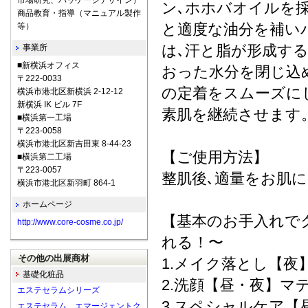
市場研究、パッケージデザイン）
ン､ホホバオイルを
商品教育・指導（マニュアル製作
と適度な油分を補い
等）
は､汗と脂が形成す
事業所
■新横浜オフィス
おった水分を閉じ込
〒222-0033
の定着をスムーズに
横浜市港北区新横浜 2-12-12
新横浜 IK ビル 7F
素肌を継続させます
■横浜第一工場
〒223-0058
横浜市港北区新吉田東 8-44-23
【ご使用方法】
■横浜第二工場
〒223-0057
整肌後､適量をお肌
横浜市港北区新羽町 864-1
ホームページ
【基本のお手入れで
http://www.core-cosme.co.jp/
れる！〜
その他の出展商材
1.メイク落とし【夜
基礎化粧品
2.洗顔【昼・夜】マ
エステセラムシリーズ
3.スペシャルケア【昼
エステセラム エマージェントク