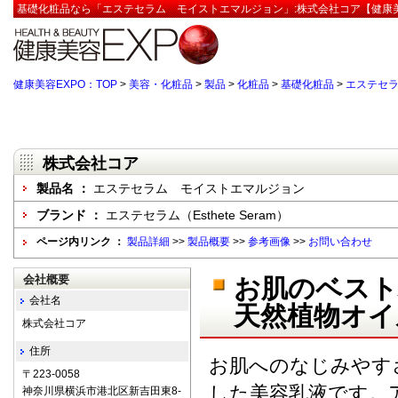
基礎化粧品なら「エステセラム モイストエマルジョン」:株式会社コア【健康美
健康美容EXPO：TOP
>
美容・化粧品
>
製品
>
化粧品
>
基礎化粧品
>
エステセ
株式会社コア
製品名 ：
エステセラム モイストエマルジョン
ブランド ：
エステセラム（Esthete Seram）
ページ内リンク ：
製品詳細
>>
製品概要
>>
参考画像
>>
お問い合わせ
会社概要
お肌のベスト
会社名
天然植物オイ
株式会社コア
住所
お肌へのなじみやす
〒223-0058
した美容乳液です。
神奈川県横浜市港北区新吉田東8-