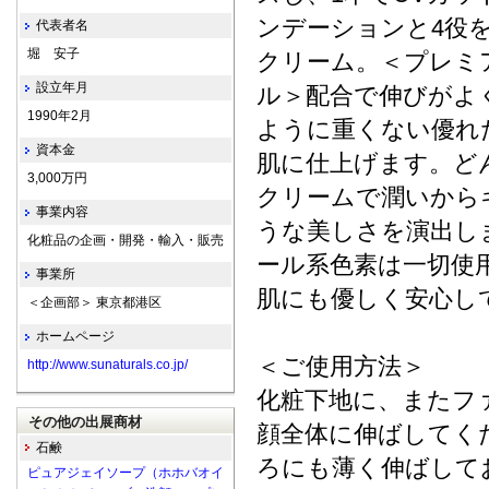
ンデーションと4役
代表者名
堀 安子
クリーム。＜プレミ
設立年月
ル＞配合で伸びがよ
1990年2月
ように重くない優れ
資本金
肌に仕上げます。ど
3,000万円
クリームで潤いから
事業内容
うな美しさを演出し
化粧品の企画・開発・輸入・販売
ール系色素は一切使
事業所
肌にも優しく安心し
＜企画部＞ 東京都港区
ホームページ
＜ご使用方法＞
http://www.sunaturals.co.jp/
化粧下地に、またフ
その他の出展商材
顔全体に伸ばしてく
石鹸
ろにも薄く伸ばして
ピュアジェイソープ（ホホバオイ