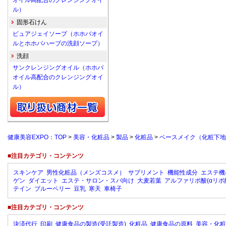
オイル高配合のクレンジングオイ
ル）
固形石けん
ピュアジェイソープ（ホホバオイ
ルとホホバハーブの洗顔ソープ）
洗顔
サンクレンジングオイル（ホホバ
オイル高配合のクレンジングオイ
ル）
健康美容EXPO：TOP
>
美容・化粧品
>
製品
>
化粧品
>
ベースメイク（化粧下地
■注目カテゴリ・コンテンツ
スキンケア
男性化粧品（メンズコスメ）
サプリメント
機能性成分
エステ機
ゲン
ダイエット
エステ・サロン・スパ向け
大麦若葉
アルファリポ酸(αリポ
テイン
ブルーベリー
豆乳
寒天
車椅子
■注目カテゴリ・コンテンツ
決済代行
印刷
健康食品の製造(受託製造)
化粧品
健康食品の原料
美容・化粧