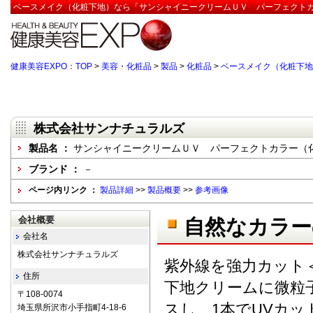
ベースメイク（化粧下地）なら「サンシャイニークリームＵＶ パーフェクトカ
健康美容EXPO：TOP
>
美容・化粧品
>
製品
>
化粧品
>
ベースメイク（化粧下地
株式会社サンナチュラルズ
製品名 ：
サンシャイニークリームＵＶ パーフェクトカラー（
ブランド ：
－
ページ内リンク ：
製品詳細
>>
製品概要
>>
参考画像
会社概要
自然なカラー
会社名
株式会社サンナチュラルズ
紫外線を強力カット＜S
住所
下地クリームに微粒
〒108-0074
スし、1本でUVカ
埼玉県所沢市小手指町4-18-6