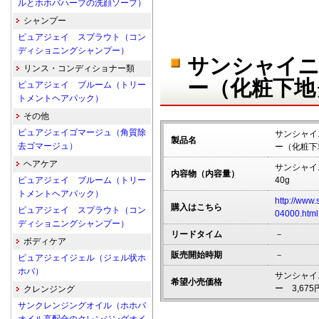
ルとホホバハーブの洗顔ソープ）
シャンプー
ピュアジェイ スプラウト（コン
ディショニングシャンプー）
サンシャイニ
リンス・コンディショナー類
ー（化粧下地
ピュアジェイ ブルーム（トリー
トメントヘアパック）
その他
ピュアジェイゴマージュ（角質除
サンシャイ
製品名
去ゴマージュ）
ー（化粧下
ヘアケア
サンシャイ
内容物（内容量）
ピュアジェイ ブルーム（トリー
40g
トメントヘアパック）
http://www.
購入はこちら
ピュアジェイ スプラウト（コン
04000.html
ディショニングシャンプー）
リードタイム
－
ボディケア
販売開始時期
－
ピュアジェイジェル（ジェル状ホ
ホバ）
サンシャイ
希望小売価格
ー 3,675
クレンジング
サンクレンジングオイル（ホホバ