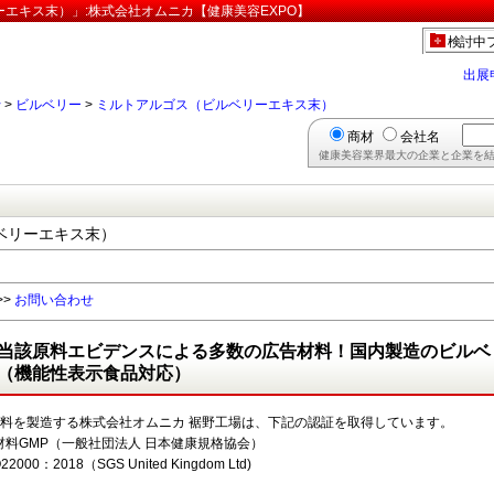
エキス末）」:株式会社オムニカ【健康美容EXPO】
検討中
出展
行
>
ビルベリー
>
ミルトアルゴス（ビルベリーエキス末）
商材
会社名
健康美容業界最大の企業と企業を結
ベリーエキス末）
>>
お問い合わせ
当該原料エビデンスによる多数の広告材料！国内製造のビルベ
（機能性表示食品対応）
原料を製造する株式会社オムニカ 裾野工場は、下記の認証を取得しています。
材料GMP（一般社団法人 日本健康規格協会）
22000：2018（SGS United Kingdom Ltd)