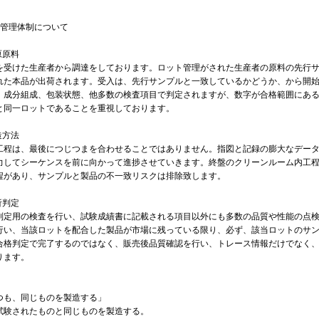
質管理体制について
原原料
を受けた生産者から調達をしております。ロット管理がされた生産者の原料の先行
れた本品が出荷されます。受入は、先行サンプルと一致しているかどうか、から開
、成分組成、包装状態、他多数の検査項目で判定されますが、数字が合格範囲にあ
と同一ロットであることを重視しております。
造方法
工程は、最後につじつまを合わせることではありません。指図と記録の膨大なデー
力してシーケンスを前に向かって進捗させていきます。終盤のクリーンルーム内工
程があり、サンプルと製品の不一致リスクは排除致します。
析判定
判定用の検査を行い、試験成績書に記載される項目以外にも多数の品質や性能の点検
行い、当該ロットを配合した製品が市場に残っている限り、必ず、該当ロットのサ
合格判定で完了するのではなく、販売後品質確認を行い、トレース情報だけでなく
ります。
つも、同じものを製造する」
試験されたものと同じものを製造する。