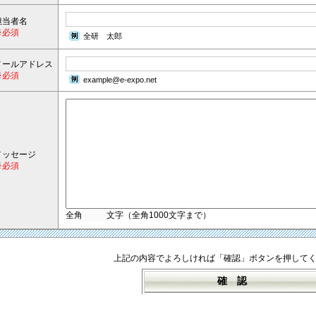
担当者名
※必須
全研 太郎
メールアドレス
※必須
example@e-expo.net
メッセージ
※必須
全角
文字（全角1000文字まで）
上記の内容でよろしければ「確認」ボタンを押して