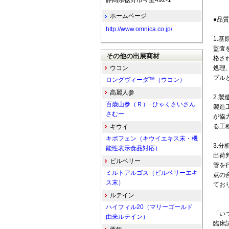
静岡県裾野市今里492-1
ホームページ
●品
http://www.omnica.co.jp/
1.基
監査
その他の出展商材
格さ
ウコン
処理
プル
ロングヴィーダ™（ウコン）
高麗人参
2.製
百歳山参（Ｒ）−ひゃくさいさん
製造
さむー
が協
る工
キウイ
キポフェン（キウイエキス末・機
3.分
能性表示食品対応）
出荷
ビルベリー
管を
ミルトアルゴス（ビルベリーエキ
点の
ス末）
てお
ルテイン
ハイフィル20（マリーゴールド
「い
由来ルテイン）
臨床