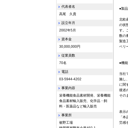
代表者名
●製
高尾 久貴
北欧産
設立年月
の状
2002年5月
す。ご
数の
資本金
製造
30,000,000円
ベリ
従業員数
70名
●機
電話
当社
03-5944-4202
施し
に関
事業内容
後述
栄養機能食品素材開発、栄養機能
その
食品素材輸入販売、化学品・飼
料・医薬品など輸入販売
表示
事業所
「本
裾野工場
労感