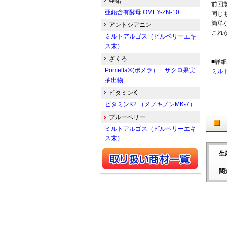
亜鉛
前回
亜鉛含有酵母 OMEY-ZN-10
同じ
簡単
アントシアニン
これ
ミルトアルゴス（ビルベリーエキ
ス末）
ざくろ
■詳
Pomella®(ポメラ） ザクロ果実
ミルト
抽出物
ビタミンK
ビタミンK2 （メノキノンMK-7）
ブルーベリー
ミルトアルゴス（ビルベリーエキ
ス末）
生
関