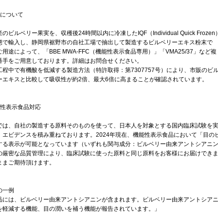
品について
のビルベリー果実を、収穫後24時間以内に冷凍したIQF（Individual Quick Frozen
態で輸入し、静岡県裾野市の自社工場で抽出して製造するビルベリーエキス粉末で
用途によって、「BBE MWA-FFC（機能性表示食品専用）」「VMA25/37」など複
番手をご用意しております。詳細はお問合せください。
工程中で有機酸を低減する製造方法（特許取得：第7307757号）により、市販のビ
ーエキスと比較して吸収性が約2倍、最大6倍に高まることが確認されています。
能性表示食品対応
では、自社の製造する原料そのものを使って、日本人を対象とする国内臨床試験を
、エビデンスを積み重ねております。2024年現在、機能性表示食品において「目の
する表示が可能となっています（いずれも関与成分：ビルベリー由来アントシアニン40
の厳密な品質管理により、臨床試験に使った原料と同じ原料をお客様にお届けでき
ままご期待頂けます。
の一例
品には、ビルベリー由来アントシアニンが含まれます。ビルベリー由来アントシア
を軽減する機能、目の潤いを補う機能が報告されています。」