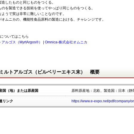
製造したものと同じものをつくる。
ものを製造できる技術を使ってやっぱり同じものをつくる。
なようで実は非常に難しいことなのです。
がオムニカの、機能性食品原料の製造における、チャレンジです。
細についてはこちら
アルゴス（MyrtArgos®） | Omnica-株式会社オムニカ
ミルトアルゴス（ビルベリーエキス末） 概要
産国（地）または原産国
原料原産地：北欧、製造国：日本（静
連リンク
https://www.e-expo.net/pdf/company/o