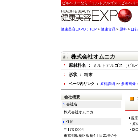
ビルベリーなら「ミルトアルゴス（ビルベリー
健康美容EXPO：TOP
>
健康食品
>
原料
>
は
株式会社オムニカ
原材料名 ：
ミルトアルゴス（ビル
形状 ：
粉末
ページ内リンク ：
原料詳細
>>
参考画像
会社概要
会社名
株式会社オムニカ
●当
住所
・原
〒173-0004
・ISO
東京都板橋区板橋4丁目21番7号