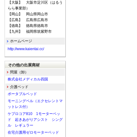
【大阪】 大阪市淀川区（はるう
らら事業部）
【岡山】 岡山県岡山市
【広島】 広島県広島市
【徳島】 徳島県徳島市
【九州】 福岡県筑紫野市
ホームページ
http://www.kaientai.cc/
その他の出展商材
問屋（卸）
株式会社メディカル四国
介護ベッド
ポータブルベッド
モーニングベル（エクセレントマ
ットレス付）
ケプロコア810 1モーターベッ
ド 起きあがりアシスト シング
ル レギュラー
在宅介護用ゼロモーターベッド