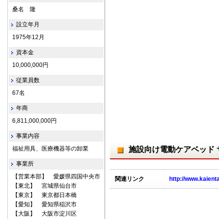
桑名 隆
設立年月
1975年12月
資本金
10,000,000円
従業員数
67名
年商
6,811,000,000円
事業内容
福祉用具、医療機器等の卸業
施設向け電動ケアベッド
事業所
【営業本部】 愛媛県四国中央市
関連リンク
http://www.kaien
【東北】 宮城県仙台市
【東京】 東京都日本橋
【愛知】 愛知県稲沢市
【大阪】 大阪市淀川区