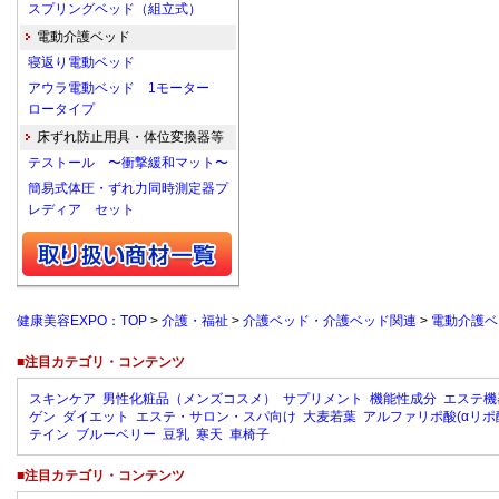
スプリングベッド（組立式）
電動介護ベッド
寝返り電動ベッド
アウラ電動ベッド 1モーター
ロータイプ
床ずれ防止用具・体位変換器等
テストール 〜衝撃緩和マット〜
簡易式体圧・ずれ力同時測定器プ
レディア セット
健康美容EXPO：TOP
>
介護・福祉
>
介護ベッド・介護ベッド関連
>
電動介護ベ
■注目カテゴリ・コンテンツ
スキンケア
男性化粧品（メンズコスメ）
サプリメント
機能性成分
エステ機
ゲン
ダイエット
エステ・サロン・スパ向け
大麦若葉
アルファリポ酸(αリポ
テイン
ブルーベリー
豆乳
寒天
車椅子
■注目カテゴリ・コンテンツ