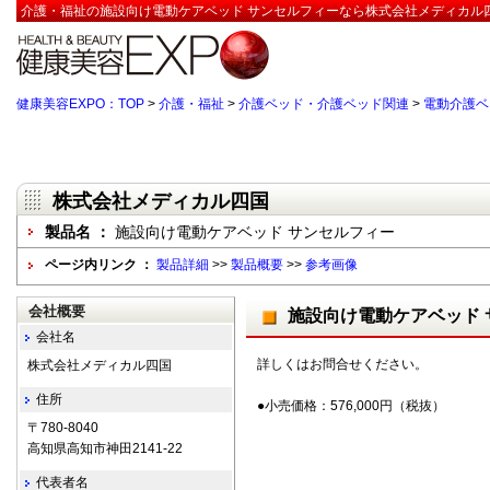
介護・福祉の施設向け電動ケアベッド サンセルフィーなら株式会社メディカル四
健康美容EXPO：TOP
>
介護・福祉
>
介護ベッド・介護ベッド関連
>
電動介護ベ
株式会社メディカル四国
製品名 ：
施設向け電動ケアベッド サンセルフィー
ページ内リンク ：
製品詳細
>>
製品概要
>>
参考画像
会社概要
施設向け電動ケアベッド 
会社名
詳しくはお問合せください。
株式会社メディカル四国
住所
●小売価格：576,000円（税抜）
〒780-8040
高知県高知市神田2141-22
代表者名