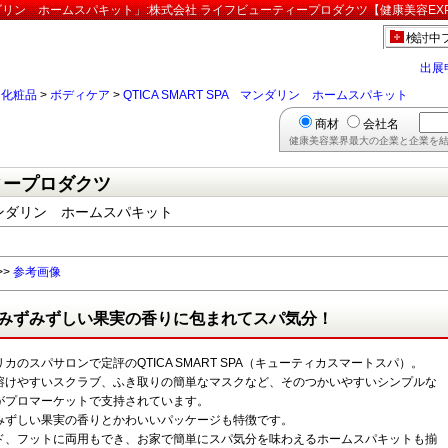
 マンダリン ホームスパキット」:株式会社 ライフビューティープロダクツ【健康美容EX
検討中
出展
>
化粧品
>
ボディケア
>
QTICA SMART SPA マンダリン ホームスパキット
商材
会社名
健康美容業界最大の企業と企業を結
ィープロダクツ
A マンダリン ホームスパキット
>>
参考画像
みずみずしい果実の香りに包まれてスパ気分！
カのスパサロンで定評のQTICA SMART SPA（キューティカスマートスパ）。
溶けやすいスクラブ、ふき取りの簡単なマスクなど、そのつかいやすいシンプルな
がプロマーケットで支持されています。
みずしい果実の香りとかわいいパッケージも特徴です。
ド、フットに両用もでき、お家で簡単にスパ気分を味わえるホームスパキットも揃