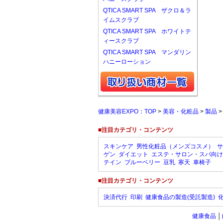
QTICA SMART SPA ザクロ＆ラ
イムスクラブ
QTICA SMART SPA ホワイトテ
ィースクラブ
QTICA SMART SPA マンダリン
ハニーローション
健康美容EXPO：TOP
>
美容・化粧品
>
製品
■注目カテゴリ・コンテンツ
スキンケア
男性化粧品（メンズコスメ）
サ
ゲン
ダイエット
エステ・サロン・スパ向け
テイン
ブルーベリー
豆乳
寒天
車椅子
■注目カテゴリ・コンテンツ
決済代行
印刷
健康食品の製造(受託製造)
健康食品
│