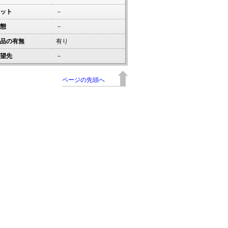
ット
－
態
－
品の有無
有り
望先
－
ページの先頭へ