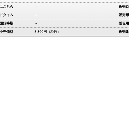
はこちら
－
販売ロ
ドタイム
－
販売形
開始時期
－
販促用
小売価格
3,360円（税抜）
販売希