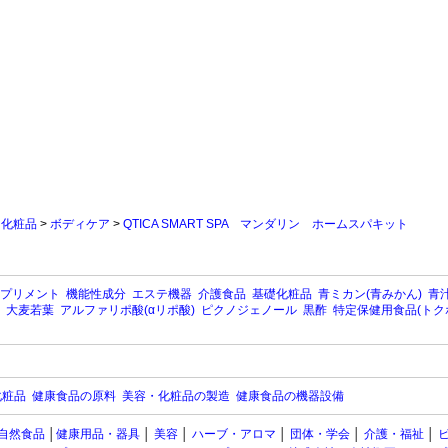
>
化粧品
>
ボディケア
>
QTICA SMART SPA マンダリン ホームスパキット
プリメント
機能性成分
エステ機器
介護食品
基礎化粧品
青ミカン(青みかん)
青汁
大麦若葉
アルファリポ酸(αリポ酸)
ピクノジェノール
黒酢
特定保健用食品(トク
化粧品
健康食品の原料
美容・化粧品の製造
健康食品の機器設備
自然食品
│
健康用品・器具
│
美容
│
ハーブ・アロマ
│
団体・学会
│
介護・福祉
│