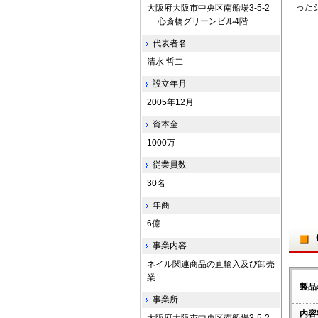
った
大阪府大阪市中央区南船場3-5-2
心斎橋グリーンビル4階
代表者名
清水 哲二
設立年月
2005年12月
資本金
1000万
従業員数
30名
年商
6億
事業内容
ネイル関連商品の直輸入及び卸売
業
製品
事業所
内容