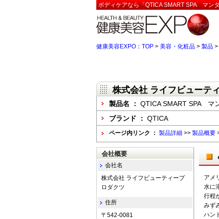
ボディケアなら「QTICA SMART SPA
健康美容EXPO：TOP
>
美容・化粧品
>
製品
株式会社 ライフビューテ
製品名 ：
QTICA SMART SP
ブランド ：
QTICA
ページ内リンク ：
製品詳細
>>
製品概要
会社概要
会社名
アメリ
株式会社 ライフビューティープ
水に
ロダクツ
行程
住所
みず
ハン
〒542-0081