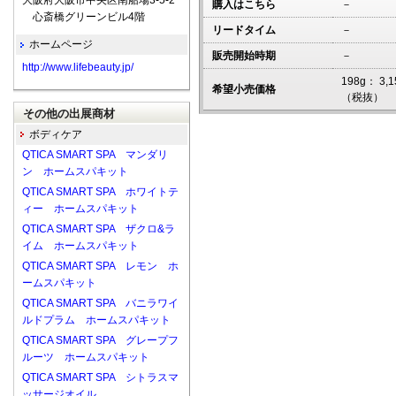
大阪府大阪市中央区南船場3-5-2
購入はこちら
－
心斎橋グリーンビル4階
リードタイム
－
ホームページ
販売開始時期
－
http://www.lifebeauty.jp/
198g： 
希望小売価格
（税抜）
その他の出展商材
ボディケア
QTICA SMART SPA マンダリ
ン ホームスパキット
QTICA SMART SPA ホワイトテ
ィー ホームスパキット
QTICA SMART SPA ザクロ&ラ
イム ホームスパキット
QTICA SMART SPA レモン ホ
ームスパキット
QTICA SMART SPA バニラワイ
ルドプラム ホームスパキット
QTICA SMART SPA グレープフ
ルーツ ホームスパキット
QTICA SMART SPA シトラスマ
ッサージオイル