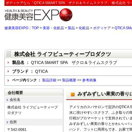
ボディケアなら「QTICA SMART SPA ザクロ＆ライムスクラブ」:株式会社
健康美容EXPO：TOP
>
美容・化粧品
>
製品
>
化粧品
>
ボディケア
>
QTICA 
株式会社 ライフビューティープロダクツ
製品名 ：
QTICA SMART SPA ザクロ＆ライムスクラブ
ブランド ：
QTICA
ページ内リンク ：
製品詳細
>>
製品概要
>>
参考画像
会社概要
みずみずしい果実の香り
会社名
アメリカのスパサロンで定評のQTICA 
株式会社 ライフビューティープ
水に溶けやすいスクラブ、ふき取りの
ロダクツ
行程がプロマーケットで支持されてい
住所
みずみずしい果実の香りとかわいいパ
ハンド、フットに両用もでき、お家で
〒542-0081