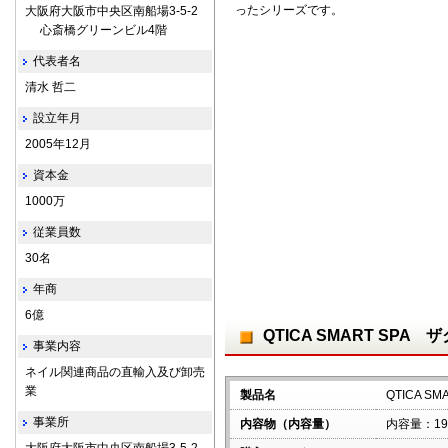
ったシリーズです。
大阪府大阪市中央区南船場3-5-2
心斎橋グリーンビル4階
代表者名
清水 哲二
設立年月
2005年12月
資本金
1000万
従業員数
30名
年商
6億
QTICA SMART SP
事業内容
ネイル関連商品の直輸入及び卸売
業
製品名
QTICA 
事業所
内容物（内容量）
内容量：198