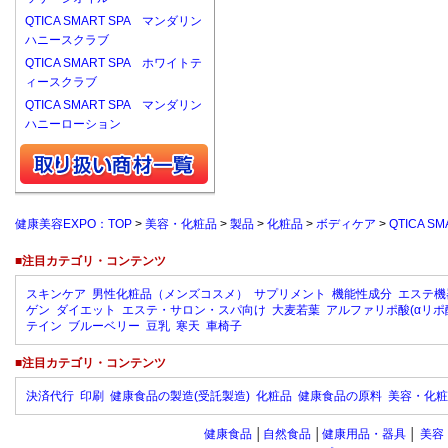
QTICA SMART SPA マンダリン
ハニースクラブ
QTICA SMART SPA ホワイトテ
ィースクラブ
QTICA SMART SPA マンダリン
ハニーローション
健康美容EXPO：TOP
>
美容・化粧品
>
製品
>
化粧品
>
ボディケア
>
QTICA 
■注目カテゴリ・コンテンツ
スキンケア
男性化粧品（メンズコスメ）
サプリメント
機能性成分
エステ機
ゲン
ダイエット
エステ・サロン・スパ向け
大麦若葉
アルファリポ酸(αリポ
テイン
ブルーベリー
豆乳
寒天
車椅子
■注目カテゴリ・コンテンツ
決済代行
印刷
健康食品の製造(受託製造)
化粧品
健康食品の原料
美容・化粧
健康食品
│
自然食品
│
健康用品・器具
│
美容