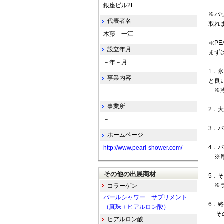
銀座ビル2F
※パ
代表者名
取れ
木藤 一江
≪PE
設立年月
まず
－年－月
1．
事業内容
と良
※冷
－
事業所
2．
－
3．
ホームページ
4．
http://www.pearl-shower.com/
※厚
その他の出展商材
5．
※ラ
コラーゲン
パールシャワー サプリメント
6．
（真珠＋ヒアルロン酸）
その
ヒアルロン酸