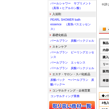
パールシャワー サプリメント
※詳
（真珠＋ヒアルロン酸）
入浴剤
PEARL SHOWER bath
essence （真珠バスエッセン
ス）
基礎化粧品
パールブラン 炭酸パックジェル
製品
スキンケア
内容
パールブラン ピーリングエッセ
ンス
購入
パールブラン エッセンス
リー
パールブラン 炭酸パックジェル
販売
エステ・サロン・スパ化粧品
炭酸パック 〜パールブラン 炭
希望
酸パック〜
コンサルティング・企画営業
◆ 
コンサルティング業務
4包