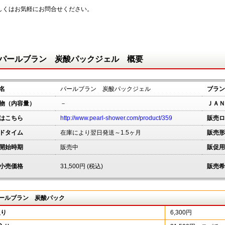
しくはお気軽にお問合せください。
パールブラン 炭酸パックジェル 概要
名
パールブラン 炭酸パックジェル
ブラン
物（内容量）
－
ＪＡＮ
はこちら
http://www.pearl-shower.com/product/359
販売ロ
ドタイム
在庫により翌日発送～1.5ヶ月
販売形
開始時期
販売中
販促用
小売価格
31,500円 (税込)
販売希
パールブラン 炭酸パック
入り
6,300円