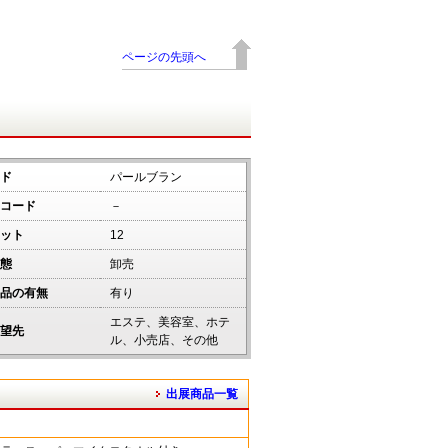
ページの先頭へ
ド
パールブラン
コード
－
ット
12
態
卸売
品の有無
有り
エステ、美容室、ホテ
望先
ル、小売店、その他
出展商品一覧