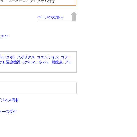
チュラ・スーパーマイクロタオル付き
ページの先頭へ
ジェル
(トクホ)
アガリクス
コエンザイム
コラー
ホ)
医療機器（ゲルマニウム）
炭酸泉
プロ
ビジネス商材
ュース受付