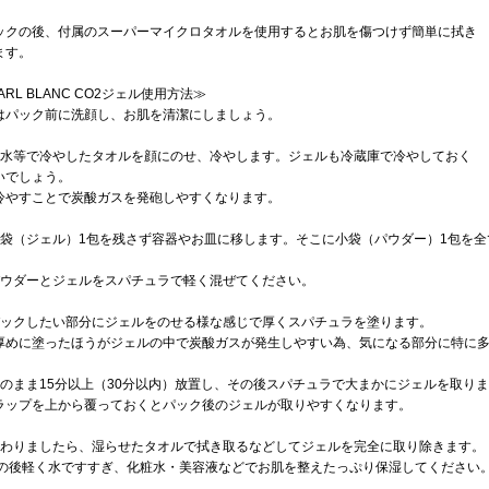
ックの後、付属のスーパーマイクロタオルを使用するとお肌を傷つけず簡単に拭き
ます。
ARL BLANC CO2ジェル使用方法≫
はパック前に洗顔し、お肌を清潔にしましょう。
氷水等で冷やしたタオルを顔にのせ、冷やします。ジェルも冷蔵庫で冷やしておく
いでしょう。
やすことで炭酸ガスを発砲しやすくなります。
大袋（ジェル）1包を残さず容器やお皿に移します。そこに小袋（パウダー）1包を全
パウダーとジェルをスパチュラで軽く混ぜてください。
パックしたい部分にジェルをのせる様な感じで厚くスパチュラを塗ります。
めに塗ったほうがジェルの中で炭酸ガスが発生しやすい為、気になる部分に特に多
そのまま15分以上（30分以内）放置し、その後スパチュラで大まかにジェルを取り
ップを上から覆っておくとパック後のジェルが取りやすくなります。
終わりましたら、湿らせたタオルで拭き取るなどしてジェルを完全に取り除きます。
後軽く水ですすぎ、化粧水・美容液などでお肌を整えたっぷり保湿してください