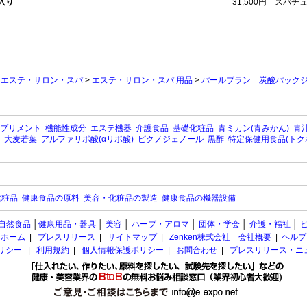
入り
31,500円 スパ
>
エステ・サロン・スパ
>
エステ・サロン・スパ 用品
>
パールブラン 炭酸パック
プリメント
機能性成分
エステ機器
介護食品
基礎化粧品
青ミカン(青みかん)
青汁
大麦若葉
アルファリポ酸(αリポ酸)
ピクノジェノール
黒酢
特定保健用食品(トク
化粧品
健康食品の原料
美容・化粧品の製造
健康食品の機器設備
自然食品
│
健康用品・器具
│
美容
│
ハーブ・アロマ
│
団体・学会
│
介護・福祉
│
ホーム
|
プレスリリース
|
サイトマップ
|
Zenken株式会社 会社概要
|
ヘルプ
ポリシー
|
利用規約
|
個人情報保護ポリシー
|
お問合わせ
|
プレスリリース・ニ