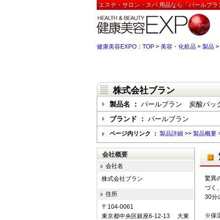
エステ・サロン・スパ 用品なら「パールブラ
健康美容EXPO：TOP
>
美容・化粧品
>
製品
株式会社ブラン
製品名 ：
パールブラン 炭酸パッ
ブランド ：
パールブラン
ページ内リンク ：
製品詳細
>>
製品概要
会社概要
会社名
驚異の
株式会社ブラン
づく
住所
30
〒104-0061
※保湿
東京都中央区銀座6-12-13 大東