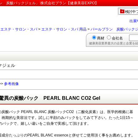
ン 炭酸パックジェル」:株式会社ブラン【健康美容EXPO】
検討中
出展
>
エステ・サロン・スパ
>
エステ・サロン・スパ 用品
>
パールブラン 炭酸パック
商材
会社名
健康美容業界最大の企業と企業を結
クジェル
>>
参考画像
驚異の炭酸パック PEARL BLANC CO2 Gel
炭酸パック PEARL BLANC 炭酸パックCO2（二酸化炭素）は、医学的根拠に基
、画期的な美容法です。試しに半顔のみパックをしてみて下さい。たった1日15～
分のパックで、嬉しい違いをご自身で実感して頂けます。
成分たっぷりのPEARL BLANC essenceと併せてご使用頂く事をお薦めします。