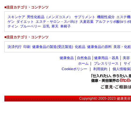
■注目カテゴリ・コンテンツ
スキンケア
男性化粧品（メンズコスメ）
サプリメント
機能性成分
エステ機
ゲン
ダイエット
エステ・サロン・スパ向け
大麦若葉
アルファリポ酸(αリポ
テイン
ブルーベリー
豆乳
寒天
車椅子
■注目カテゴリ・コンテンツ
決済代行
印刷
健康食品の製造(受託製造)
化粧品
健康食品の原料
美容・化粧
健康食品
│
自然食品
│
健康用品・器具
│
美容
ホーム
|
プレスリリース
|
サイ
Cookieポリシー
|
利用規約
|
個人情報保
Copyright© 2005-2023
健康美容