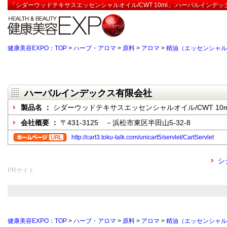
「シダーウッドテキサスエッセンシャルオイル/CWT 10ml」:ハーバルインデッ
健康美容EXPO：TOP
>
ハーブ・アロマ
>
原料
>
アロマ
>
精油（エッセンシャル
ハーバルインデックス有限会社
製品名 ：
シダーウッドテキサスエッセンシャルオイル/CWT 10m
会社概要 ：
〒431-3125 －浜松市東区半田山5-32-8
http://cart3.toku-talk.com/unicart5/servlet/CartServlet
シ
PRサイト
健康美容EXPO：TOP
>
ハーブ・アロマ
>
原料
>
アロマ
>
精油（エッセンシャル