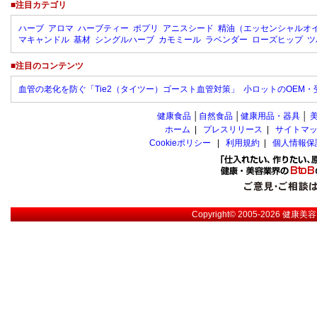
■注目カテゴリ
ハーブ
アロマ
ハーブティー
ポプリ
アニスシード
精油（エッセンシャルオ
マキャンドル
基材
シングルハーブ
カモミール
ラベンダー
ローズヒップ
ツ
■注目のコンテンツ
血管の老化を防ぐ「Tie2（タイツー）ゴースト血管対策」
小ロットのOEM
健康食品
│
自然食品
│
健康用品・器具
│
ホーム
|
プレスリリース
|
サイトマ
Cookieポリシー
|
利用規約
|
個人情報保
Copyright© 2005-2026
健康美容