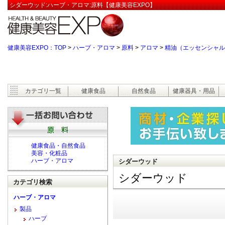
シダーウッド:ハーブ・アロマ:原料【健康美容EXPO】
健康美容EXPO：TOP
>
ハーブ・アロマ
>
原料
>
アロマ
>
精油（エッセンシャル
カテゴリ一覧
健康食品
自然食品
健康器具・用品
健康食品・自然食品
美容・化粧品
ハーブ・アロマ
シダーウッド
シダーウッド
カテゴリ検索
ハーブ・アロマ
製品
ハーブ