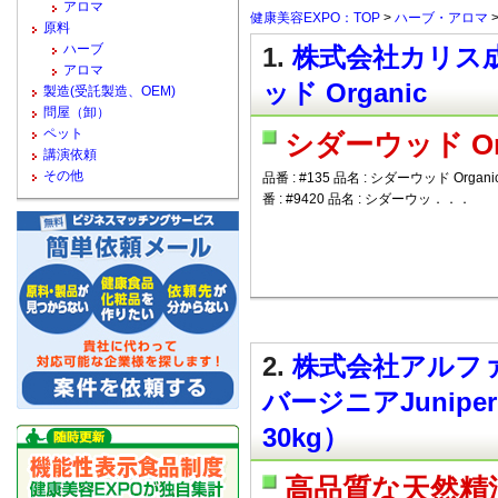
アロマ
健康美容EXPO：TOP
>
ハーブ・アロマ
原料
ハーブ
1.
株式会社カリス成城 
アロマ
ッド Organic
製造(受託製造、OEM)
問屋（卸）
ペット
シダーウッド Org
講演依頼
その他
品番 : #135 品名 : シダーウッド Organic 5
番 : #9420 品名 : シダーウッ．．．
2.
株式会社アルファ
バージニアJuniperus
30kg）
高品質な天然精油