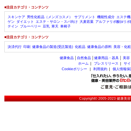
■注目カテゴリ・コンテンツ
スキンケア
男性化粧品（メンズコスメ）
サプリメント
機能性成分
エステ機
ゲン
ダイエット
エステ・サロン・スパ向け
大麦若葉
アルファリポ酸(αリポ
テイン
ブルーベリー
豆乳
寒天
車椅子
■注目カテゴリ・コンテンツ
決済代行
印刷
健康食品の製造(受託製造)
化粧品
健康食品の原料
美容・化粧
健康食品
│
自然食品
│
健康用品・器具
│
美容
ホーム
|
プレスリリース
|
サイ
Cookieポリシー
|
利用規約
|
個人情報保
Copyright© 2005-2023
健康美容