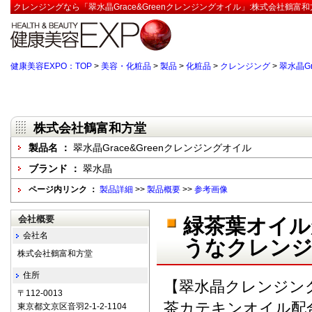
クレンジングなら「翠水晶Grace&Greenクレンジングオイル」:株式会社鶴富
健康美容EXPO：TOP
>
美容・化粧品
>
製品
>
化粧品
>
クレンジング
>
翠水晶G
株式会社鶴富和方堂
製品名 ：
翠水晶Grace&Greenクレンジングオイル
ブランド ：
翠水晶
ページ内リンク ：
製品詳細
>>
製品概要
>>
参考画像
会社概要
緑茶葉オイル
会社名
うなクレン
株式会社鶴富和方堂
住所
【翠水晶クレンジン
〒112-0013
茶カテキンオイル配
東京都文京区音羽2-1-2-1104