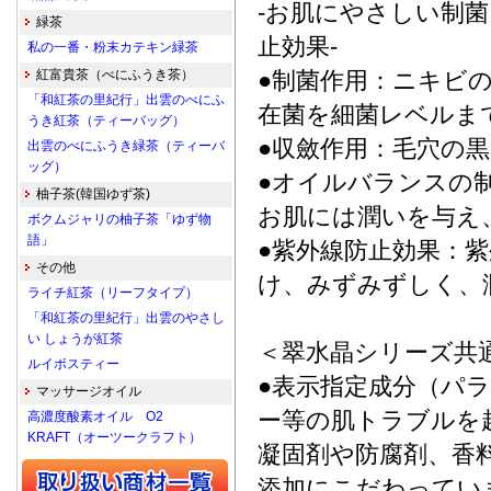
-お肌にやさしい制
緑茶
止効果-
私の一番・粉末カテキン緑茶
紅富貴茶（べにふうき茶）
●制菌作用：ニキビ
「和紅茶の里紀行」出雲のべにふ
在菌を細菌レベルま
うき紅茶（ティーバッグ）
●収斂作用：毛穴の
出雲のべにふうき緑茶（ティーバ
ッグ）
●オイルバランスの
柚子茶(韓国ゆず茶)
お肌には潤いを与え
ボクムジャリの柚子茶「ゆず物
語」
●紫外線防止効果：
その他
け、みずみずしく、
ライチ紅茶（リーフタイプ）
「和紅茶の里紀行」出雲のやさし
い しょうが紅茶
＜翠水晶シリーズ共
ルイボスティー
●表示指定成分（パ
マッサージオイル
ー等の肌トラブルを
高濃度酸素オイル O2
KRAFT（オーツークラフト）
凝固剤や防腐剤、香
添加にこだわってい