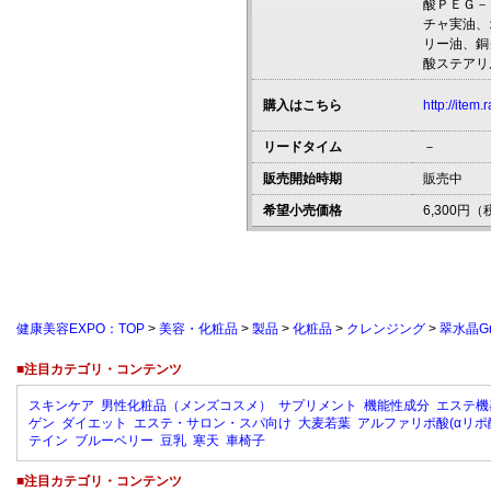
酸ＰＥＧ－
チャ実油、
リー油、銅
酸ステアリ
購入はこちら
http://item.
リードタイム
－
販売開始時期
販売中
希望小売価格
6,300円
健康美容EXPO：TOP
>
美容・化粧品
>
製品
>
化粧品
>
クレンジング
>
翠水晶G
■注目カテゴリ・コンテンツ
スキンケア
男性化粧品（メンズコスメ）
サプリメント
機能性成分
エステ機
ゲン
ダイエット
エステ・サロン・スパ向け
大麦若葉
アルファリポ酸(αリポ
テイン
ブルーベリー
豆乳
寒天
車椅子
■注目カテゴリ・コンテンツ