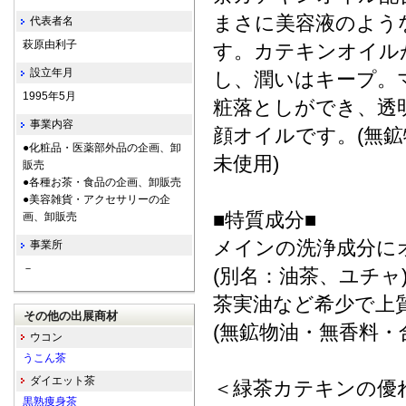
まさに美容液のよう
代表者名
萩原由利子
す。カテキンオイル
設立年月
し、潤いはキープ。
1995年5月
粧落としができ、透
事業内容
顔オイルです。(無
●化粧品・医薬部外品の企画、卸
未使用)
販売
●各種お茶・食品の企画、卸販売
●美容雑貨・アクセサリーの企
■特質成分■
画、卸販売
メインの洗浄成分に
事業所
－
(別名：油茶、ユチ
茶実油など希少で上
その他の出展商材
(無鉱物油・無香料・
ウコン
うこん茶
ダイエット茶
＜緑茶カテキンの優
黒熟痩身茶