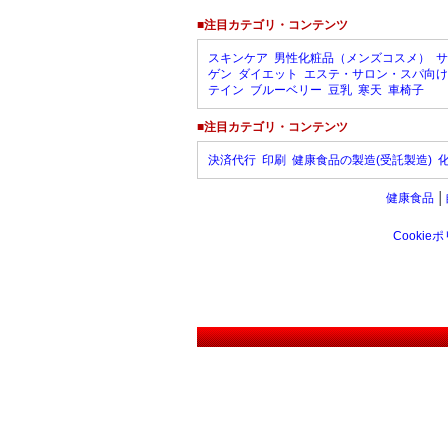
■注目カテゴリ・コンテンツ
スキンケア
男性化粧品（メンズコスメ）
サ
ゲン
ダイエット
エステ・サロン・スパ向け
テイン
ブルーベリー
豆乳
寒天
車椅子
■注目カテゴリ・コンテンツ
決済代行
印刷
健康食品の製造(受託製造)
健康食品
│
Cookie