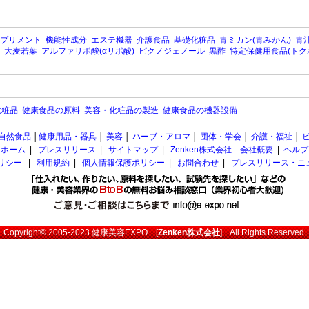
プリメント
機能性成分
エステ機器
介護食品
基礎化粧品
青ミカン(青みかん)
青汁
大麦若葉
アルファリポ酸(αリポ酸)
ピクノジェノール
黒酢
特定保健用食品(トク
化粧品
健康食品の原料
美容・化粧品の製造
健康食品の機器設備
自然食品
│
健康用品・器具
│
美容
│
ハーブ・アロマ
│
団体・学会
│
介護・福祉
│
ホーム
|
プレスリリース
|
サイトマップ
|
Zenken株式会社 会社概要
|
ヘルプ
ポリシー
|
利用規約
|
個人情報保護ポリシー
|
お問合わせ
|
プレスリリース・ニ
Copyright© 2005-2023
健康美容EXPO
[
Zenken株式会社
] All Rights Reserved.