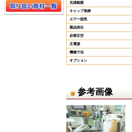
充填範囲
キャップ巻締
エアー脱気
製品排出
必要圧空
主電源
機械寸法
オプション
参考画像