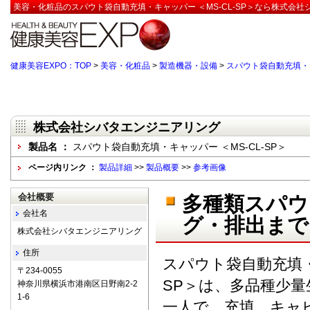
美容・化粧品のスパウト袋自動充填・キャッパー ＜MS-CL-SP＞なら株式会社
健康美容EXPO：TOP
>
美容・化粧品
>
製造機器・設備
>
スパウト袋自動充填・キ
株式会社シバタエンジニアリング
製品名 ：
スパウト袋自動充填・キャッパー ＜MS-CL-SP＞
ページ内リンク ：
製品詳細
>>
製品概要
>>
参考画像
会社概要
多種類スパウ
会社名
グ・排出まで
株式会社シバタエンジニアリング
住所
スパウト袋自動充填・キ
〒234-0055
SP＞は、多品種少
神奈川県横浜市港南区日野南2-2
1-6
一人で、充填、キャ