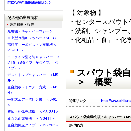
http://www.shibataeng.co.jp/
【 対象物 】
その他の出展商材
・センタースパウト
製造機器・設備
・洗剤、シャンプー
充填機・キャッパーマシーン
卓上型万能キャッパー＜MT-3＞
・化粧品・食品・化
高精度サーボピストン充填機＜
MS-F01＞
インライン型万能キャッパー ＜
MT-8 （Sタイプ、Gタイプ、Tタ
イプ）＞
スパウト袋自動
デスクトップキャッパー ＜MS-
＞ 概要
JP＞
全自動ホットエアー方式 ＜MS-
H＞
手動式エアー洗ビン機 ＜S-01
関連リンク
http://www.shibat
＞
液体・粘体充填機 ＜MS-G31＞
スパウト袋自動充填・キャッパー ＜MS-
液面規正充填機 ＜MS-H4＞
全自動倒立タイプ ＜MS-A02＞
処理能力