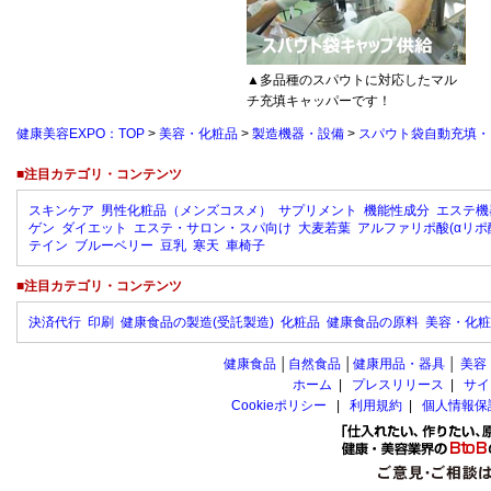
▲多品種のスパウトに対応したマル
チ充填キャッパーです！
健康美容EXPO：TOP
>
美容・化粧品
>
製造機器・設備
>
スパウト袋自動充填・キ
■注目カテゴリ・コンテンツ
スキンケア
男性化粧品（メンズコスメ）
サプリメント
機能性成分
エステ機
ゲン
ダイエット
エステ・サロン・スパ向け
大麦若葉
アルファリポ酸(αリポ
テイン
ブルーベリー
豆乳
寒天
車椅子
■注目カテゴリ・コンテンツ
決済代行
印刷
健康食品の製造(受託製造)
化粧品
健康食品の原料
美容・化粧
健康食品
│
自然食品
│
健康用品・器具
│
美容
ホーム
|
プレスリリース
|
サイ
Cookieポリシー
|
利用規約
|
個人情報保