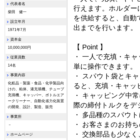
代表者名
行えます。ホルダー
柴田 健一
を供給すると、自動
設立年月
出までを行います。
1971年7月
資本金
【 Point 】
10,000,000円
・ 一人で充填・キ
従業員数
単に操作できます。
14名
・ スパウト袋とキ
事業内容
化粧品・製薬・食品・化学製品向
ると、充填・キャッ
けの、粘体、液充填機、チューブ
・ キャッピング中
充填機、キャッパー、ボトルエア
ークリーナー、自動化省力化装置
際の締付トルクをデ
の開発、設計、製造、販売
・ 多品種のスパウ
事業所
・ お客さまのお持
－
・ 交換部品も少な
ホームページ