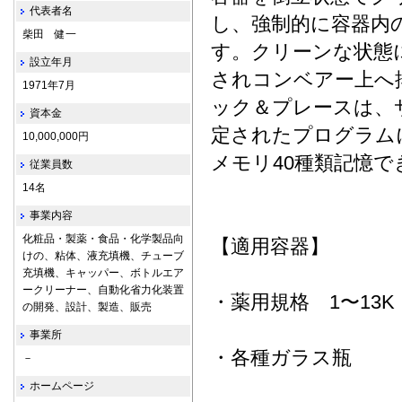
代表者名
し、強制的に容器内
柴田 健一
す。クリーンな状態
設立年月
されコンベアー上へ
1971年7月
ック＆プレースは、
資本金
定されたプログラム
10,000,000円
メモリ40種類記憶で
従業員数
14名
事業内容
化粧品・製薬・食品・化学製品向
【適用容器】
けの、粘体、液充填機、チューブ
充填機、キャッパー、ボトルエア
ークリーナー、自動化省力化装置
・薬用規格 1〜13K
の開発、設計、製造、販売
事業所
・各種ガラス瓶
－
ホームページ