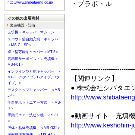
・プラボトル
http://www.shibataeng.co.jp/
その他の出展商材
製造機器・設備
充填機・キャッパーマシーン
スパウト袋自動充填・キャッパー
＜MS-CL-SP＞
卓上型万能キャッパー＜MT-3＞
高精度サーボピストン充填機＜
MS-F01＞
------------------------------
インライン型万能キャッパー ＜
【関連リンク】
MT-8 （Sタイプ、Gタイプ、Tタ
イプ）＞
● 株式会社シバタエ
デスクトップキャッパー ＜MS-
JP＞
http://www.shibataeng.
全自動ホットエアー方式 ＜MS-
H＞
●動画サイト「充填
手動式エアー洗ビン機 ＜S-01
＞
http://www.keshohin-j
液体・粘体充填機 ＜MS-G31＞
液面規正充填機 ＜MS-H4＞