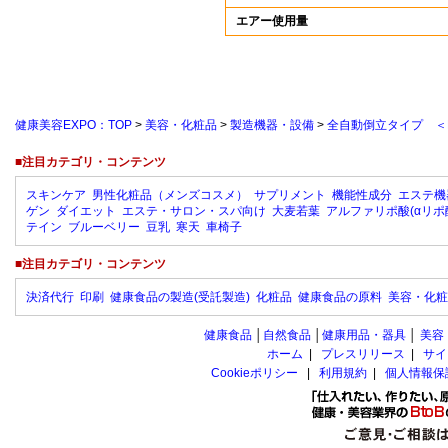
エアー使用量
健康美容EXPO：TOP
>
美容・化粧品
>
製造機器・設備
>
全自動倒立タイプ ＜M
■注目カテゴリ・コンテンツ
スキンケア
男性化粧品（メンズコスメ）
サプリメント
機能性成分
エステ機
ゲン
ダイエット
エステ・サロン・スパ向け
大麦若葉
アルファリポ酸(αリポ
テイン
ブルーベリー
豆乳
寒天
車椅子
■注目カテゴリ・コンテンツ
決済代行
印刷
健康食品の製造(受託製造)
化粧品
健康食品の原料
美容・化粧
健康食品
│
自然食品
│
健康用品・器具
│
美容
ホーム
|
プレスリリース
|
サイ
Cookieポリシー
|
利用規約
|
個人情報保