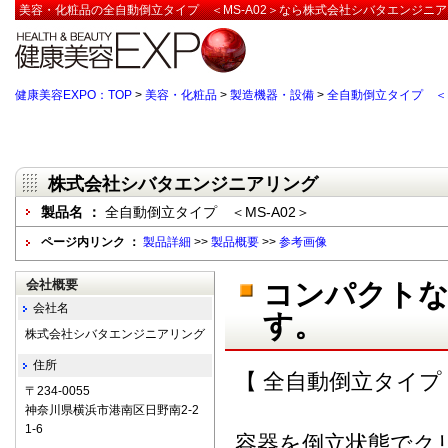
美容・化粧品の全自動倒立タイプ ＜MS-A02＞なら株式会社シバタエンジニア
健康美容EXPO：TOP
>
美容・化粧品
>
製造機器・設備
>
全自動倒立タイプ ＜M
株式会社シバタエンジニアリング
製品名 ：
全自動倒立タイプ ＜MS-A02＞
ページ内リンク ：
製品詳細
>>
製品概要
>>
参考画像
会社概要
コンパクトな
会社名
す。
株式会社シバタエンジニアリング
住所
【 全自動倒立タイプ M
〒234-0055
神奈川県横浜市港南区日野南2-2
1-6
容器を倒立状態でク