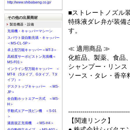
http://www.shibataeng.co.jp/
■ストレートノズル
その他の出展商材
特殊液ダレ弁が装備
製造機器・設備
す。
充填機・キャッパーマシーン
スパウト袋自動充填・キャッパー
＜MS-CL-SP＞
≪ 適用商品 ≫
卓上型万能キャッパー＜MT-3＞
化粧品、製薬、食品
高精度サーボピストン充填機＜
MS-F01＞
シャンプー・リンス
インライン型万能キャッパー ＜
ソース・タレ・香辛
MT-8 （Sタイプ、Gタイプ、Tタ
イプ）＞
デスクトップキャッパー ＜MS-
JP＞
全自動ホットエアー方式 ＜MS-
H＞
------------------------------
手動式エアー洗ビン機 ＜S-01
＞
【関連リンク】
液面規正充填機 ＜MS-H4＞
● 株式会社シバタエ
全自動倒立タイプ ＜MS-A02＞