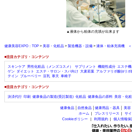
▲液体から粘体の充填が出来ます
健康美容EXPO：TOP
>
美容・化粧品
>
製造機器・設備
>
液体・粘体充填機 ＜M
■注目カテゴリ・コンテンツ
スキンケア
男性化粧品（メンズコスメ）
サプリメント
機能性成分
エステ機
ゲン
ダイエット
エステ・サロン・スパ向け
大麦若葉
アルファリポ酸(αリポ
テイン
ブルーベリー
豆乳
寒天
車椅子
■注目カテゴリ・コンテンツ
決済代行
印刷
健康食品の製造(受託製造)
化粧品
健康食品の原料
美容・化粧
健康食品
│
自然食品
│
健康用品・器具
│
美容
ホーム
|
プレスリリース
|
サイ
Cookieポリシー
|
利用規約
|
個人情報保