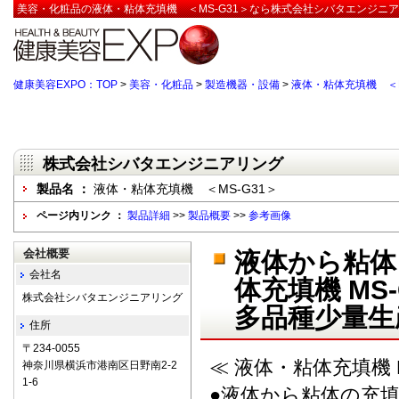
美容・化粧品の液体・粘体充填機 ＜MS-G31＞なら株式会社シバタエンジニア
健康美容EXPO：TOP
>
美容・化粧品
>
製造機器・設備
>
液体・粘体充填機 ＜M
株式会社シバタエンジニアリング
製品名 ：
液体・粘体充填機 ＜MS-G31＞
ページ内リンク ：
製品詳細
>>
製品概要
>>
参考画像
会社概要
液体から粘体
会社名
体充填機 MS
株式会社シバタエンジニアリング
多品種少量生
住所
〒234-0055
≪ 液体・粘体充填機 M
神奈川県横浜市港南区日野南2-2
1-6
●液体から粘体の充