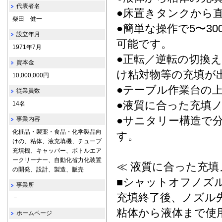
代表者名
●床置きタンクから
柴田 健一
●簡単な操作で5〜30
設立年月
可能です。
1971年7月
●正転／逆転の切換
資本金
け粘対物等の充填が
10,000,000円
●テーブル作業台の
従業員数
●液質に合った充填
14名
●サニタリー構造で
事業内容
化粧品・製薬・食品・化学製品向
す。
けの、粘体、液充填機、チューブ
充填機、キャッパー、ボトルエア
ークリーナー、自動化省力化装置
≪ 液質に合った充填
の開発、設計、製造、販売
■シャットオフノズ
事業所
充填終了後、ノズル
－
粘体から液体まで使
ホームページ