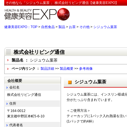
その他なら「シジュウム葉茶 」:株式会社リビング通信【健康美容EXPO】
健康美容EXPO：TOP
>
自然食品
>
製品
>
お茶
>
その他
>
シジュウム葉茶
株式会社リビング通信
製品名 ：
シジュウム葉茶
ページ内リンク ：
製品詳細
>>
製品概要
>>
参考画像
会社概要
シジュウム葉茶
会社名
シジュウム葉茶には、インスリン様成
株式会社リビング通信
分がたっぷり含まれています。
住所
＜ご使用方法＞
〒164-0012
ティーカップに1パック入れ熱湯を注い
東京都中野区本町5-6-10
(1パックで約4杯）
代表者名