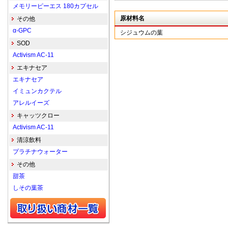
メモリーピーエス 180カプセル
原材料名
その他
α-GPC
シジュウムの葉
SOD
Activism AC-11
エキナセア
エキナセア
イミュンカクテル
アレルイーズ
キャッツクロー
Activism AC-11
清涼飲料
プラチナウォーター
その他
甜茶
しその葉茶