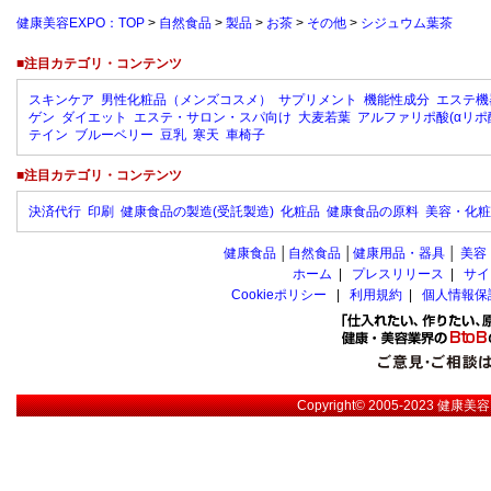
健康美容EXPO：TOP
>
自然食品
>
製品
>
お茶
>
その他
>
シジュウム葉茶
■注目カテゴリ・コンテンツ
スキンケア
男性化粧品（メンズコスメ）
サプリメント
機能性成分
エステ機
ゲン
ダイエット
エステ・サロン・スパ向け
大麦若葉
アルファリポ酸(αリポ
テイン
ブルーベリー
豆乳
寒天
車椅子
■注目カテゴリ・コンテンツ
決済代行
印刷
健康食品の製造(受託製造)
化粧品
健康食品の原料
美容・化粧
健康食品
│
自然食品
│
健康用品・器具
│
美容
ホーム
|
プレスリリース
|
サイ
Cookieポリシー
|
利用規約
|
個人情報保
Copyright© 2005-2023
健康美容