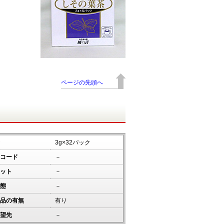
ページの先頭へ
3g×32パック
コード
－
ット
－
態
－
品の有無
有り
望先
－