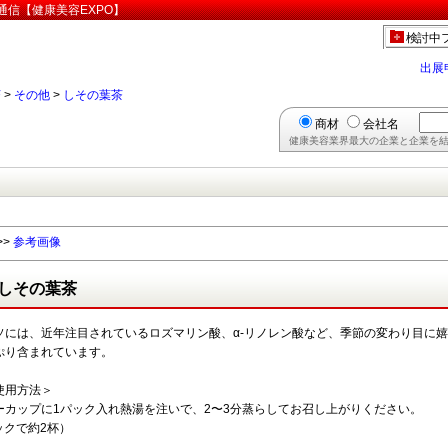
通信【健康美容EXPO】
検討中
出展
茶
>
その他
>
しその葉茶
商材
会社名
健康美容業界最大の企業と企業を結
>>
参考画像
しその葉茶
ソには、近年注目されているロズマリン酸、α-リノレン酸など、季節の変わり目に
ぷり含まれています。
使用方法＞
ーカップに1パック入れ熱湯を注いで、2〜3分蒸らしてお召し上がりください。
ックで約2杯）