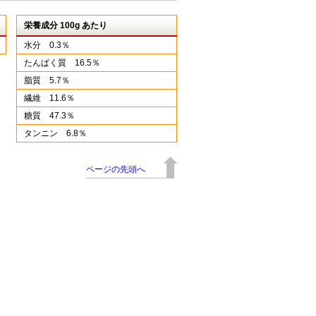
栄養成分 100g あたり
水分 0.3％
たんぱく質 16.5％
脂質 5.7％
繊維 11.6％
糖質 47.3％
タンニン 6.8％
ページの先頭へ