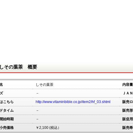
しその葉茶 概要
名
しその葉茶
内容量
ズ
－
ＪＡＮ
はこちら
http://www.vitaminbible.co.jp/item2/hf_03.shtml
販売ロ
ドタイム
－
販売形
開始時期
－
販促用
小売価格
￥2,100 (税込）
販売希