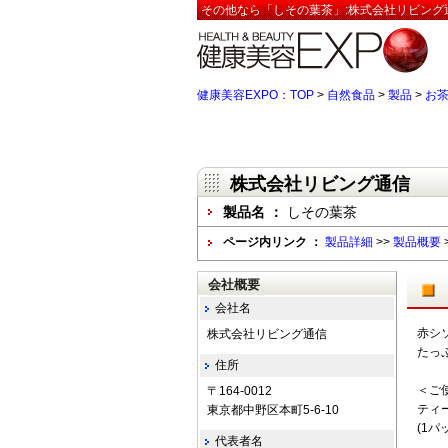
その他なら「しその葉茶」:株式会社リビング
健康美容EXPO：TOP
>
自然食品
>
製品
>
お
株式会社リビング通信
製品名 ：
しその葉茶
ページ内リンク ：
製品詳細
>>
製品概要
会社概要
会社名
赤シ
株式会社リビング通信
たっ
住所
＜ご
〒164-0012
ティ
東京都中野区本町5-6-10
(1パ
代表者名