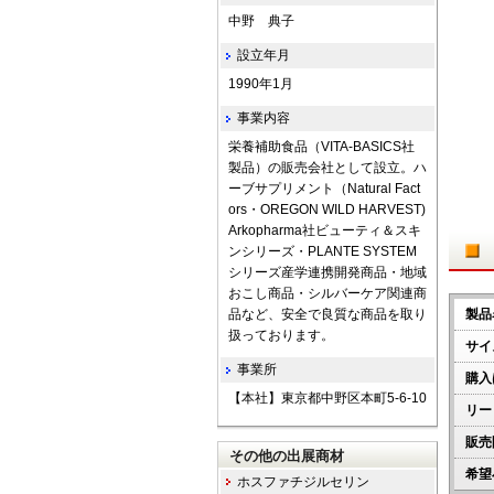
中野 典子
設立年月
1990年1月
事業内容
栄養補助食品（VITA-BASICS社
製品）の販売会社として設立。ハ
ーブサプリメント（Natural Fact
ors・OREGON WILD HARVEST)
Arkopharma社ビューティ＆スキ
ンシリーズ・PLANTE SYSTEM
シリーズ産学連携開発商品・地域
おこし商品・シルバーケア関連商
品など、安全で良質な商品を取り
製品
扱っております。
サイ
事業所
購入
【本社】東京都中野区本町5-6-10
リー
販売
その他の出展商材
希望
ホスファチジルセリン