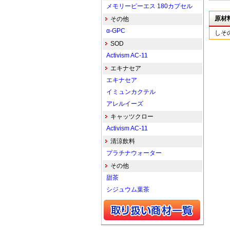
メモリーピーエス 180カプセル
原材
その他
α-GPC
しそ
SOD
Activism AC-11
エキナセア
エキナセア
イミュンカクテル
アレルイーズ
キャッツクロー
Activism AC-11
清涼飲料
プラチナウォーター
その他
甜茶
シジュウム葉茶