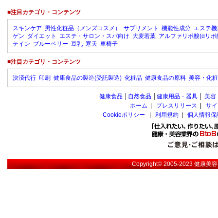
■注目カテゴリ・コンテンツ
スキンケア
男性化粧品（メンズコスメ）
サプリメント
機能性成分
エステ機
ゲン
ダイエット
エステ・サロン・スパ向け
大麦若葉
アルファリポ酸(αリポ
テイン
ブルーベリー
豆乳
寒天
車椅子
■注目カテゴリ・コンテンツ
決済代行
印刷
健康食品の製造(受託製造)
化粧品
健康食品の原料
美容・化粧
健康食品
│
自然食品
│
健康用品・器具
│
美容
ホーム
|
プレスリリース
|
サイ
Cookieポリシー
|
利用規約
|
個人情報保
Copyright© 2005-2023
健康美容