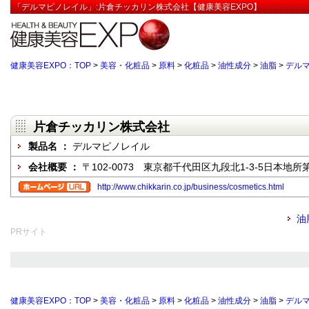
「デルマピノレイル」:片倉チッカリン株式会社【健康美容EXPO】
健康美容EXPO：TOP
>
美容・化粧品
>
原料
>
化粧品
>
油性成分
>
油脂
>
デル
片倉チッカリン株式会社
製品名 ：
デルマピノレイル
会社概要 ：
〒102-0073 東京都千代田区九段北1-3-5日本地
http://www.chikkarin.co.jp/business/cosmetics.html
油
PRサイト
健康美容EXPO：TOP
>
美容・化粧品
>
原料
>
化粧品
>
油性成分
>
油脂
>
デル