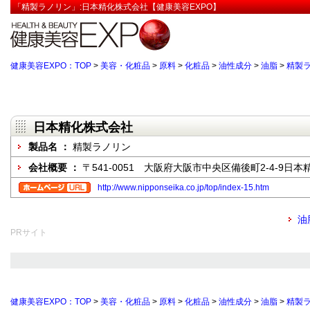
「精製ラノリン」:日本精化株式会社【健康美容EXPO】
健康美容EXPO：TOP
>
美容・化粧品
>
原料
>
化粧品
>
油性成分
>
油脂
>
精製
日本精化株式会社
製品名 ：
精製ラノリン
会社概要 ：
〒541-0051 大阪府大阪市中央区備後町2-4-9日
http://www.nipponseika.co.jp/top/index-15.htm
油
PRサイト
健康美容EXPO：TOP
>
美容・化粧品
>
原料
>
化粧品
>
油性成分
>
油脂
>
精製