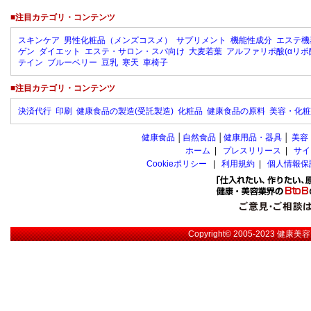
■注目カテゴリ・コンテンツ
スキンケア
男性化粧品（メンズコスメ）
サプリメント
機能性成分
エステ機
ゲン
ダイエット
エステ・サロン・スパ向け
大麦若葉
アルファリポ酸(αリポ
テイン
ブルーベリー
豆乳
寒天
車椅子
■注目カテゴリ・コンテンツ
決済代行
印刷
健康食品の製造(受託製造)
化粧品
健康食品の原料
美容・化粧
健康食品
│
自然食品
│
健康用品・器具
│
美容
ホーム
|
プレスリリース
|
サイ
Cookieポリシー
|
利用規約
|
個人情報保
Copyright© 2005-2023
健康美容