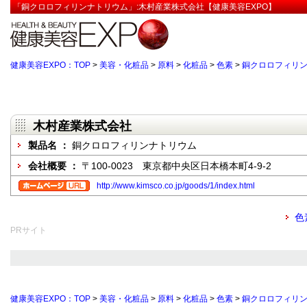
「銅クロロフィリンナトリウム」:木村産業株式会社【健康美容EXPO】
健康美容EXPO：TOP
>
美容・化粧品
>
原料
>
化粧品
>
色素
>
銅クロロフィリ
木村産業株式会社
製品名 ：
銅クロロフィリンナトリウム
会社概要 ：
〒100-0023 東京都中央区日本橋本町4-9-2
http://www.kimsco.co.jp/goods/1/index.html
色
PRサイト
健康美容EXPO：TOP
>
美容・化粧品
>
原料
>
化粧品
>
色素
>
銅クロロフィリ