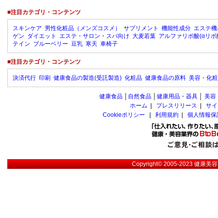
■注目カテゴリ・コンテンツ
スキンケア
男性化粧品（メンズコスメ）
サプリメント
機能性成分
エステ機
ゲン
ダイエット
エステ・サロン・スパ向け
大麦若葉
アルファリポ酸(αリポ
テイン
ブルーベリー
豆乳
寒天
車椅子
■注目カテゴリ・コンテンツ
決済代行
印刷
健康食品の製造(受託製造)
化粧品
健康食品の原料
美容・化粧
健康食品
│
自然食品
│
健康用品・器具
│
美容
ホーム
|
プレスリリース
|
サイ
Cookieポリシー
|
利用規約
|
個人情報保
Copyright© 2005-2023
健康美容