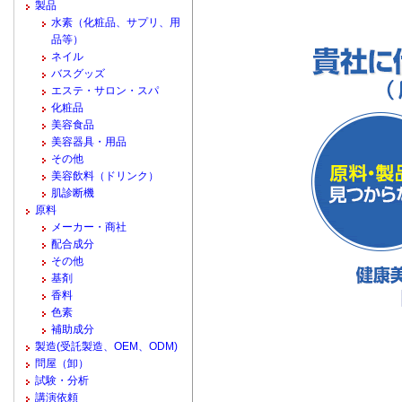
製品
水素（化粧品、サプリ、用
品等）
ネイル
バスグッズ
エステ・サロン・スパ
化粧品
美容食品
美容器具・用品
その他
美容飲料（ドリンク）
肌診断機
原料
メーカー・商社
配合成分
その他
基剤
香料
色素
補助成分
製造(受託製造、OEM、ODM)
問屋（卸）
試験・分析
講演依頼