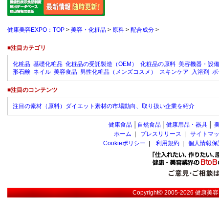
健康美容EXPO：TOP
>
美容・化粧品
>
原料
>
配合成分
>
■注目カテゴリ
化粧品
基礎化粧品
化粧品の受託製造（OEM）
化粧品の原料
美容機器・設
形石鹸
ネイル
美容食品
男性化粧品（メンズコスメ）
スキンケア
入浴剤
ボ
■注目のコンテンツ
注目の素材（原料）ダイエット素材の市場動向、取り扱い企業を紹介
健康食品
│
自然食品
│
健康用品・器具
│
ホーム
|
プレスリリース
|
サイトマ
Cookieポリシー
|
利用規約
|
個人情報保
Copyright© 2005-2026
健康美容