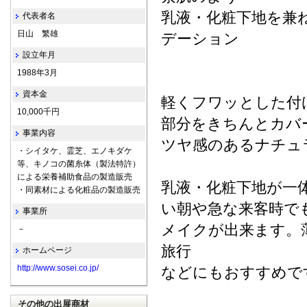
乳液・化粧下地を兼
代表者名
日山 繁雄
デーション
設立年月
1988年3月
資本金
軽くフワッとした付
10,000千円
部分をきちんとカバ
事業内容
ツヤ感のあるナチュ
・シイタケ、霊芝、エノキダケ
等、キノコの菌糸体（製法特許）
による栄養補助食品の製造販売
乳液・化粧下地が一
・同素材による化粧品の製造販売
い朝や急な来客時で
事業所
メイクが出来ます。
－
旅行
ホームページ
http://www.sosei.co.jp/
などにもおすすめで
その他の出展商材