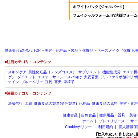
ホワイトパック [ジェルパック]
フェイシャルフォーム [W洗顔フォーム
健康美容EXPO：TOP
>
美容・化粧品
>
製品
>
化粧品
>
ベースメイク（化粧下地
■注目カテゴリ・コンテンツ
スキンケア
男性化粧品（メンズコスメ）
サプリメント
機能性成分
エステ機
ゲン
ダイエット
エステ・サロン・スパ向け
大麦若葉
アルファリポ酸(αリポ
テイン
ブルーベリー
豆乳
寒天
車椅子
■注目カテゴリ・コンテンツ
決済代行
印刷
健康食品の製造(受託製造)
化粧品
健康食品の原料
美容・化粧
健康食品
│
自然食品
│
健康用品・器具
│
美容
ホーム
|
プレスリリース
|
サイ
Cookieポリシー
|
利用規約
|
個人情報保