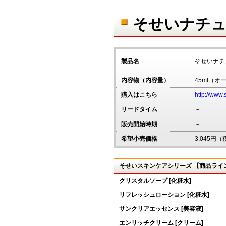
そせいナチュ
製品名
そせいナチ
内容物（内容量）
45ml（
購入はこちら
http://www
リードタイム
－
販売開始時期
－
希望小売価格
3,045円
そせいスキンケアシリーズ 【商品ライ
クリスタルソープ [化粧水]
リフレッシュローション [化粧水]
サンクリアエッセンス [美容液]
エンリッチクリーム [クリーム]