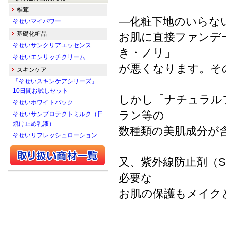
椎茸
―化粧下地のいらな
そせいマイパワー
基礎化粧品
お肌に直接ファンデ
そせいサンクリアエッセンス
き・ノリ」
そせいエンリッチクリーム
が悪くなります。そ
スキンケア
「そせいスキンケアシリーズ」
10日間お試しセット
しかし「ナチュラル
そせいホワイトパック
ラン等の
そせいサンプロテクトミルク（日
焼け止め乳液）
数種類の美肌成分が
そせいリフレッシュローション
又、紫外線防止剤（S
必要な
お肌の保護もメイク