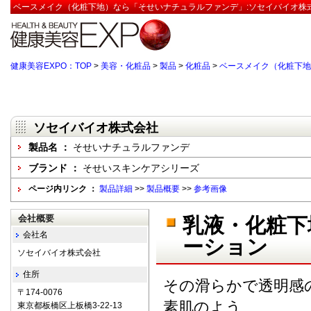
ベースメイク（化粧下地）なら「そせいナチュラルファンデ」:ソセイバイオ株式
健康美容EXPO：TOP
>
美容・化粧品
>
製品
>
化粧品
>
ベースメイク（化粧下地
ソセイバイオ株式会社
製品名 ：
そせいナチュラルファンデ
ブランド ：
そせいスキンケアシリーズ
ページ内リンク ：
製品詳細
>>
製品概要
>>
参考画像
会社概要
乳液・化粧下
会社名
ーション
ソセイバイオ株式会社
住所
その滑らかで透明感
〒174-0076
素肌のよう
東京都板橋区上板橋3-22-13