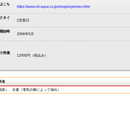
はこち
https://www.nd-aqua.co.jp/shopping/index.html
ドタイ
2営業日
開始時
2006年5月
小売価
12000円（税込み）
料名
国産）、水素（電気分解によって抽出）