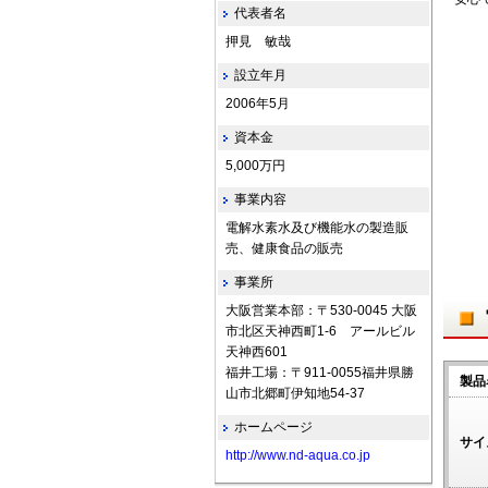
代表者名
押見 敏哉
設立年月
2006年5月
資本金
5,000万円
事業内容
電解水素水及び機能水の製造販
売、健康食品の販売
事業所
大阪営業本部：〒530-0045 大阪
市北区天神西町1-6 アールビル
天神西601
福井工場：〒911-0055福井県勝
製品
山市北郷町伊知地54-37
ホームページ
サイ
http://www.nd-aqua.co.jp