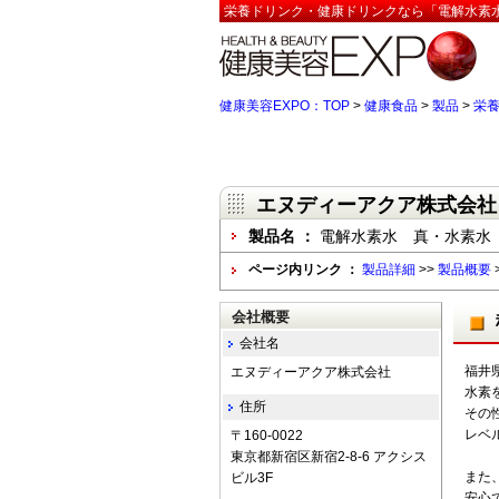
栄養ドリンク・健康ドリンクなら「電解水素水
健康美容EXPO：TOP
>
健康食品
>
製品
>
栄
エヌディーアクア株式会社
製品名 ：
電解水素水 真・水素水
ページ内リンク ：
製品詳細
>>
製品概要
会社概要
会社名
福井
エヌディーアクア株式会社
水素
住所
その性
レベ
〒160-0022
東京都新宿区新宿2-8-6 アクシス
また
ビル3F
安心