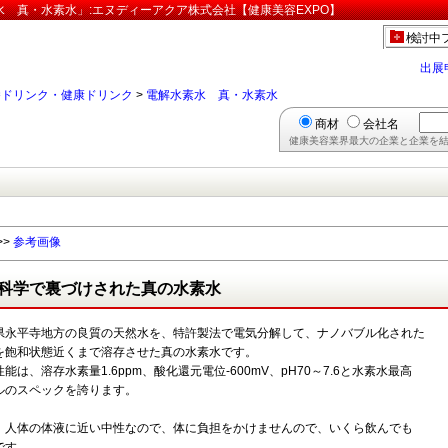
 真・水素水」:エヌディーアクア株式会社【健康美容EXPO】
検討中
出展
養ドリンク・健康ドリンク
>
電解水素水 真・水素水
商材
会社名
健康美容業界最大の企業と企業を結
>>
参考画像
科学で裏づけされた真の水素水
県永平寺地方の良質の天然水を、特許製法で電気分解して、ナノバブル化された
を飽和状態近くまで溶存させた真の水素水です。
能は、溶存水素量1.6ppm、酸化還元電位-600mV、pH70～7.6と水素水最高
ルのスペックを誇ります。
、人体の体液に近い中性なので、体に負担をかけませんので、いくら飲んでも
です。