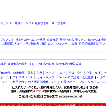
養ドリンク・健康ドリンク
>
電解水素水 真・水素水
プリメント
機能性成分
エステ機器
介護食品
基礎化粧品
青ミカン(青みかん)
青汁
大麦若葉
アルファリポ酸(αリポ酸)
ピクノジェノール
黒酢
特定保健用食品(トク
化粧品
健康食品の原料
美容・化粧品の製造
健康食品の機器設備
自然食品
│
健康用品・器具
│
美容
│
ハーブ・アロマ
│
団体・学会
│
介護・福祉
│
ホーム
|
プレスリリース
|
サイトマップ
|
Zenken株式会社 会社概要
|
ヘルプ
ポリシー
|
利用規約
|
個人情報保護ポリシー
|
お問合わせ
|
プレスリリース・ニ
Copyright© 2005-2023
健康美容EXPO
[
Zenken株式会社
] All Rights Reserved.