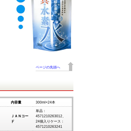
ページの先頭へ
内容量
300ml×24本
単品：
ＪＡＮコー
4571210263012、
m
ド
24個入りケース：
4571210263241