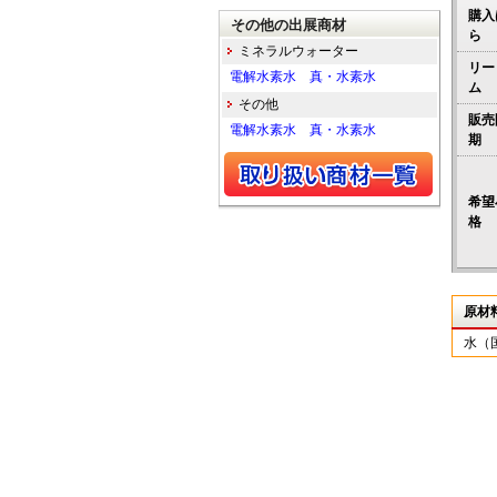
購入
その他の出展商材
ら
ミネラルウォーター
リー
電解水素水 真・水素水
ム
その他
販売
電解水素水 真・水素水
期
希望
格
原材
水（