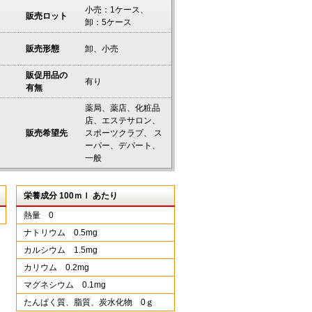
小売：1ケース、
販売ロット
卸：5ケース
販売形態
卸、小売
販促用品の
有り
有無
薬局、薬店、化粧品
店、エステサロン、
販売希望先
スポーツクラブ、 ス
ーパー、デパート、
一般
栄養成分 100ｍｌ あたり
熱量 0
ナトリウム 0.5mg
カルシウム 1.5mg
カリウム 0.2mg
マグネシウム 0.1mg
たんぱく質、脂質、炭水化物 0ｇ