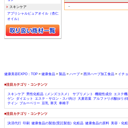
－
スキンケア
アプリシャルピュアオイル（杏仁
オイル）
健康美容EXPO：TOP
>
健康食品
>
製品
>
ハーブ
>
西洋ハーブ加工食品
>
イチ
■注目カテゴリ・コンテンツ
スキンケア
男性化粧品（メンズコスメ）
サプリメント
機能性成分
エステ機
ゲン
ダイエット
エステ・サロン・スパ向け
大麦若葉
アルファリポ酸(αリポ
テイン
ブルーベリー
豆乳
寒天
車椅子
■注目カテゴリ・コンテンツ
決済代行
印刷
健康食品の製造(受託製造)
化粧品
健康食品の原料
美容・化粧