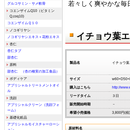
若々しく爽やかな毎
グルコサミン・サメ軟骨
コエンザイムQ10（ビタミン
Q,coq10)
コエンザイムＱ１０
ノコギリヤシ
イチョウ葉エ
ノコギリヤシエキス＋花粉エキス
杏仁
杏仁タブ
甜杏仁
製品名
イチョウ葉
原料
甜杏仁 （杏の種実の加工食品）
ボディケア
サイズ
w60×D50×
アプリシャルトリートメントオイ
購入はこちら
http://www
ル
リードタイム
３日
洗顔
販売開始時期
－
アプリシャルクリーン（洗顔フォ
ーム）
希望小売価格
3,800円(税
基礎化粧品
アプリシャルモイスチャーローシ
原材料名
ョン