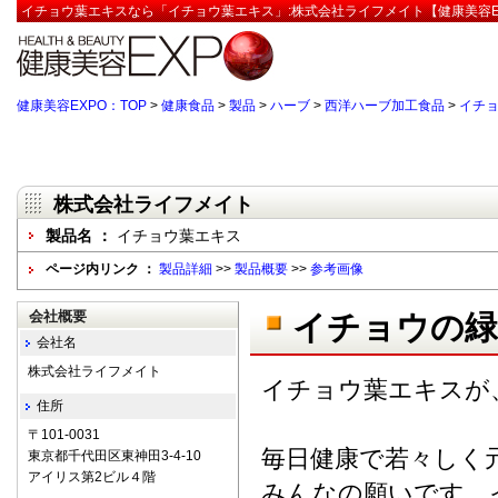
イチョウ葉エキスなら「イチョウ葉エキス」:株式会社ライフメイト【健康美容E
健康美容EXPO：TOP
>
健康食品
>
製品
>
ハーブ
>
西洋ハーブ加工食品
>
イチ
株式会社ライフメイト
製品名 ：
イチョウ葉エキス
ページ内リンク ：
製品詳細
>>
製品概要
>>
参考画像
会社概要
イチョウの緑
会社名
株式会社ライフメイト
イチョウ葉エキスが
住所
〒101-0031
毎日健康で若々しく
東京都千代田区東神田3-4-10
アイリス第2ビル４階
みんなの願いです。