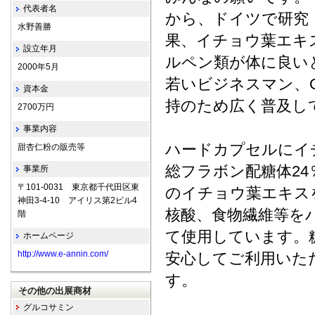
代表者名
から、ドイツで研究
水野善勝
果、イチョウ葉エキ
設立年月
ルペン類が体に良い
2000年5月
若いビジネスマン、
資本金
持のため広く普及し
2700万円
事業内容
ハードカプセルにイチ
甜杏仁粉の販売等
総フラボン配糖体2
事業所
〒101-0031 東京都千代田区東
のイチョウ葉エキス
神田3-4-10 アイリス第2ビル4
核酸、食物繊維等を
階
て使用しています。
ホームページ
http://www.e-annin.com/
安心してご利用いた
す。
その他の出展商材
グルコサミン