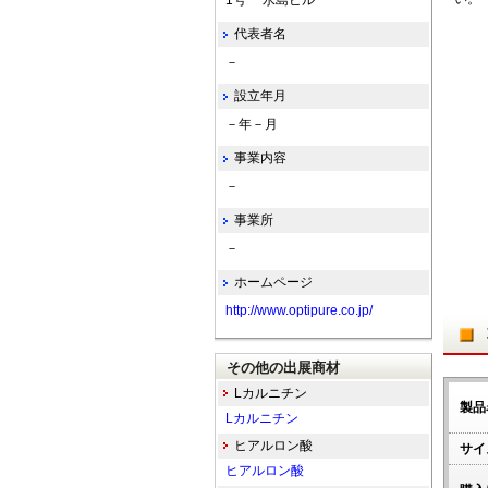
1号 水島ビル
代表者名
－
設立年月
－年－月
事業内容
－
事業所
－
ホームページ
http://www.optipure.co.jp/
その他の出展商材
Lカルニチン
製品
Lカルニチン
ヒアルロン酸
サイ
ヒアルロン酸