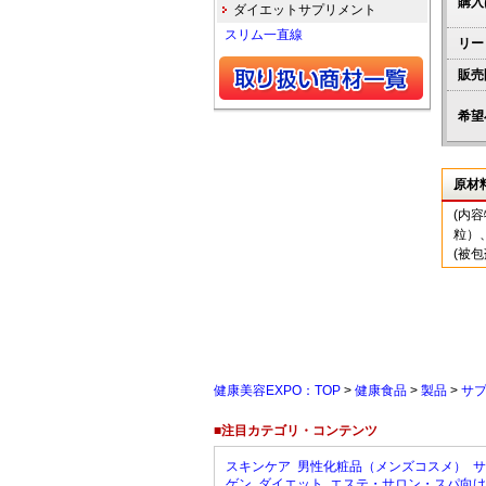
購入
ダイエットサプリメント
スリム一直線
リー
販売
希望
原材
(内
粒）
(被
健康美容EXPO：TOP
>
健康食品
>
製品
>
サ
■注目カテゴリ・コンテンツ
スキンケア
男性化粧品（メンズコスメ）
サ
ゲン
ダイエット
エステ・サロン・スパ向け