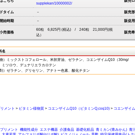
はこちら
販売ロ
supplekan/10000002/
ドタイム
－
販売形
開始時期
－
販促用
60粒 6,825円 (税込) / 240粒 21,000円(税
小売価格
販売希
込）
料名
容物）ミックストコフェロール、米胚芽油、ゼラチン、コエンザイムQ10（30mg/
、ミツロウ、デュナリエラカロテン
包剤）ゼラチン、グリセリン、アナトー色素、酸化チタン
プリメント
>
ビタミン様物質
>
コエンザイムQ10（ビタミンQ,coq10)
>
コエンザイム
プリメント
機能性成分
エステ機器
介護食品
基礎化粧品
青ミカン(青みかん)
青汁
大麦若葉
アルファリポ酸(αリポ酸)
ピクノジェノール
黒酢
特定保健用食品(トク