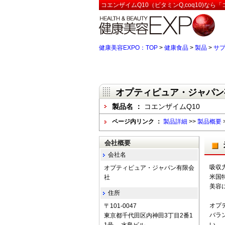
コエンザイムQ10（ビタミンQ,coq10)な
健康美容EXPO：TOP
>
健康食品
>
製品
>
サ
オプティピュア・ジャパン
製品名 ：
コエンザイムQ10
ページ内リンク ：
製品詳細
>>
製品概要
会社概要
会社名
吸収
オプティピュア・ジャパン有限会
米国
社
美容
住所
オプ
〒101-0047
バラ
東京都千代田区内神田3丁目2番1
い。