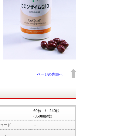
ページの先頭へ
60粒 / 240粒
(350mg/粒）
コード
－