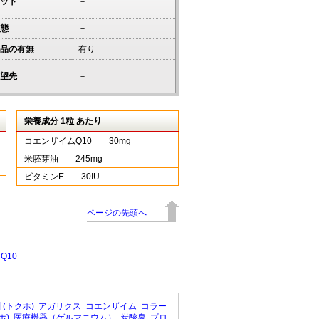
ット
－
態
－
品の有無
有り
望先
－
栄養成分 1粒 あたり
コエンザイムQ10 30mg
米胚芽油 245mg
ビタミンE 30IU
ページの先頭へ
Q10
(トクホ)
アガリクス
コエンザイム
コラー
ホ)
医療機器（ゲルマニウム）
炭酸泉
プロ