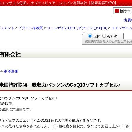
ら「コエンザイムQ10」:オプティピュア・ジャパン有限会社【健康美容EXPO】
検討中
出展
プリメント
>
ビタミン様物質
>
コエンザイムQ10（ビタミンQ,coq10)
>
コエンザイム
商材
会社名
健康美容業界最大の企業と企業を結
有限会社
>>
参考画像
米国特許取得。吸収力バツグンのCoQ10ソフトカプセル♪
力バツグンのCoQ10ソフトカプセル♪
特許取得。
に健康に大注目です。
ティピュアのコエンザイムQ10は細胞の栄養を補助する食品です。
ンスの取れた食事をされたうえ、1日2粒程度を目安に、水などでお召し上がり下さ