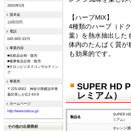
2003年5月
資本金
【ハーブMIX】
1200万円
4種類のハーブ（ド
電話
葉）を熱水抽出した
045-905-3375
体内のたんぱく質が
事業内容
も効果的です。
■化粧品企画・販売
■健康食品企画・販売
■サロンビジネスコンサルティン
グ
事業所
SUPER H
〒225-0002 神奈川県横浜市青
レミアム） 
葉区美しが丘2-43-8
ホームページ
http://www.laface.jp/
SUPER 
製品名
ミアム）
その他の出展商材
オレンジ濃