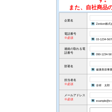
また、自社商品
企業名
Zenken株
電話番号
※必須
03-1234-567
連絡の取れる電
話番号
090-1234-56
部署名
健康美容事
担当者名
※必須
全研 太郎
メールアドレス
※必須
example@e-e