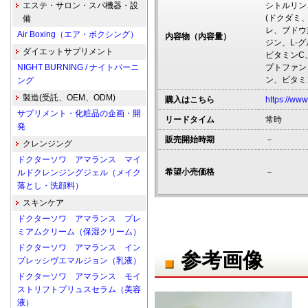
エステ・サロン・スパ機器・設
シトルリン
(ドクダミ
備
レ、ブドウ
Air Boxing（エア・ボクシング）
内容物（内容量）
ジン、L-
ダイエットサプリメント
ビタミンC
NIGHT BURNING / ナイトバーニ
プトファン
ン、ビタミ
ング
製造(受託、OEM、ODM)
購入はこちら
https://www
サプリメント・化粧品の企画・開
リードタイム
常時
発
販売開始時期
－
クレンジング
ドクターソワ アマランス マイ
希望小売価格
－
ルドクレンジングジェル（メイク
落とし・洗顔料）
スキンケア
ドクターソワ アマランス プレ
ミアムクリーム（保湿クリーム）
ドクターソワ アマランス イン
参考画像
プレッシヴエマルジョン（乳液）
ドクターソワ アマランス モイ
ストリフトプリュスセラム（美容
液）