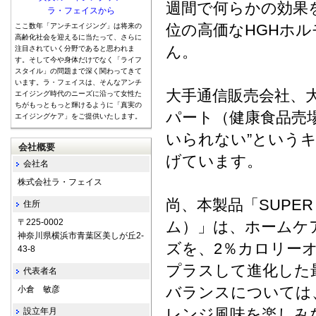
週間で何らかの効果
ラ・フェイスから
位の高価なHGHホ
ここ数年「アンチエイジング」は将来の
高齢化社会を迎えるに当たって、さらに
ん。
注目されていく分野であると思われま
す。そして今や身体だけでなく「ライフ
スタイル」の問題まで深く関わってきて
います。ラ・フェイスは、そんなアンチ
大手通信販売会社、
エイジング時代のニーズに沿って女性た
ちがもっともっと輝けるように「真実の
パート（健康食品売
エイジングケア」をご提供いたします。
いられない”という
会社概要
げています。
会社名
株式会社ラ・フェイス
尚、本製品「SUPER
住所
〒225-0002
ム）」は、ホームケ
神奈川県横浜市青葉区美しが丘2-
ズを、2％カロリーオ
43-8
プラスして進化した
代表者名
バランスについては
小倉 敏彦
レンジ風味を楽しみ
設立年月