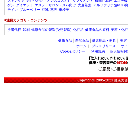
スキンケア
男性化粧品（メンズコスメ）
サプリメント
機能性成分
エステ機
ゲン
ダイエット
エステ・サロン・スパ向け
大麦若葉
アルファリポ酸(αリポ
テイン
ブルーベリー
豆乳
寒天
車椅子
■注目カテゴリ・コンテンツ
決済代行
印刷
健康食品の製造(受託製造)
化粧品
健康食品の原料
美容・化粧
健康食品
│
自然食品
│
健康用品・器具
│
美容
ホーム
|
プレスリリース
|
サイ
Cookieポリシー
|
利用規約
|
個人情報保
Copyright© 2005-2023
健康美容