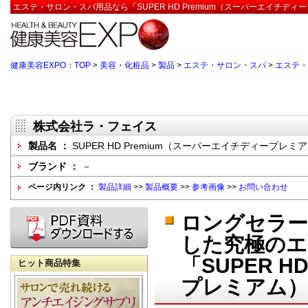
エステ・サロン・スパ用品なら「SUPER HD Premium（スーパーエイチデ
健康美容EXPO：TOP
>
美容・化粧品
>
製品
>
エステ・サロン・スパ
>
エステ・
株式会社ラ・フェイス
製品名 ：
SUPER HD Premium（スーパーエイチディープレミ
ブランド ：
－
ページ内リンク ：
製品詳細
>>
製品概要
>>
参考画像
>>
お問い合わせ
ロングセラー
した究極の
「SUPER 
ヒット商品特集
プレミアム）