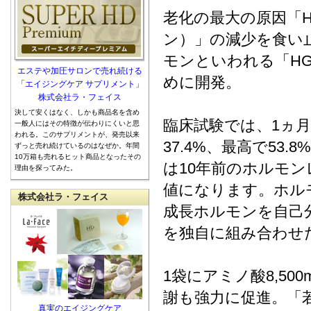
老化の最大の原因「
ン）」の減少を食い
モンといわれる「H
エステや加圧サロンで売れ続ける
めに開発。
「エイジングケア サプリメント」
株式会社ラ・フェイス
決して安くはなく、しかも商品名を含め
臨床試験では、1ヵ月
一般人にはその特徴が伝わりにくいと思
われる。このサプリメントが、発売以来
37.4%、最高で53
ずっと売れ続けているのはなぜか。年間
10万箱も売れるヒット商品となったその
は10年前のホルモ
理由を探ってみた。
値になります。ホル
株式会社ラ・フェイス
成長ホルモンを自己
を独自に組み合わせ
1袋にアミノ酸8,5
謝も強力に促進。「
真実のエイジングケア