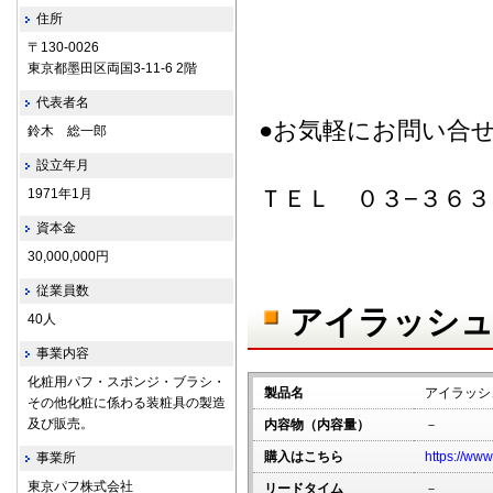
住所
〒130-0026
東京都墨田区両国3-11-6 2階
代表者名
●お気軽にお問い合
鈴木 総一郎
設立年月
ＴＥＬ ０３−３６３
1971年1月
資本金
30,000,000円
従業員数
アイラッシュ
40人
事業内容
化粧用パフ・スポンジ・ブラシ・
製品名
アイラッシ
その他化粧に係わる装粧具の製造
及び販売。
内容物（内容量）
－
購入はこちら
https://www
事業所
東京パフ株式会社
リードタイム
－