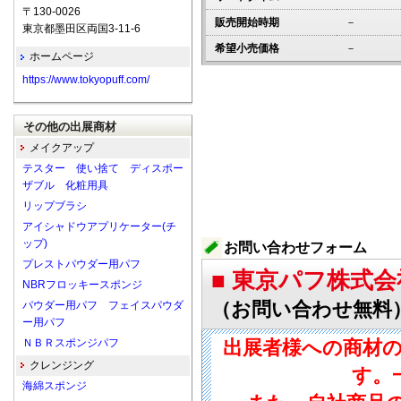
〒130-0026
販売開始時期
－
東京都墨田区両国3-11-6
希望小売価格
－
ホームページ
https://www.tokyopuff.com/
その他の出展商材
メイクアップ
テスター 使い捨て ディスポー
ザブル 化粧用具
リップブラシ
アイシャドウアプリケーター(チ
ップ)
お問い合わせフォーム
プレストパウダー用パフ
■ 東京パフ株式会
NBRフロッキースポンジ
（お問い合わせ無料
パウダー用パフ フェイスパウダ
ー用パフ
ＮＢＲスポンジパフ
出展者様への商材
クレンジング
す。
海綿スポンジ