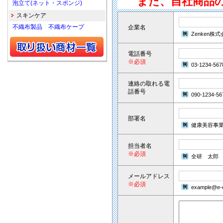
また、自社商品
泡立て(ネット・スポンジ)
スキンケア
不織布製品 不織布ケープ
企業名
Zenken株
電話番号
※必須
03-1234-567
連絡の取れる電
話番号
090-1234-56
部署名
健康美容事
担当者名
※必須
全研 太郎
メールアドレス
※必須
example@e-e