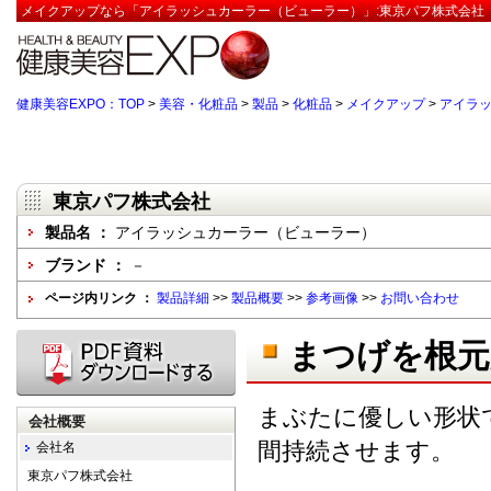
メイクアップなら「アイラッシュカーラー（ビューラー）」:東京パフ株式会社【
健康美容EXPO：TOP
>
美容・化粧品
>
製品
>
化粧品
>
メイクアップ
>
アイラ
東京パフ株式会社
製品名 ：
アイラッシュカーラー（ビューラー）
ブランド ：
－
ページ内リンク ：
製品詳細
>>
製品概要
>>
参考画像
>>
お問い合わせ
まつげを根
まぶたに優しい形状
会社概要
間持続させます。
会社名
東京パフ株式会社