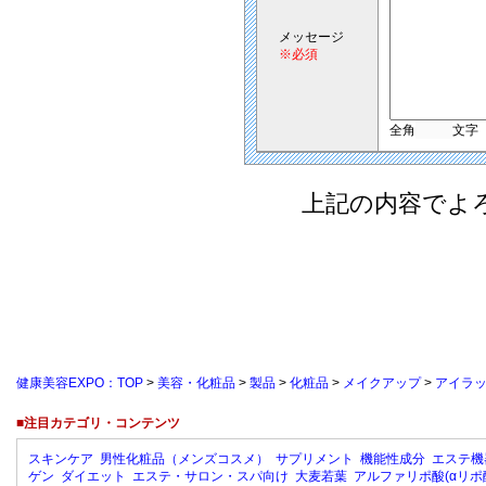
メッセージ
※必須
全角
文字
上記の内容でよ
健康美容EXPO：TOP
>
美容・化粧品
>
製品
>
化粧品
>
メイクアップ
>
アイラ
■注目カテゴリ・コンテンツ
スキンケア
男性化粧品（メンズコスメ）
サプリメント
機能性成分
エステ機
ゲン
ダイエット
エステ・サロン・スパ向け
大麦若葉
アルファリポ酸(αリポ