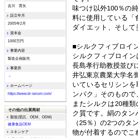
吉川 育矢
味つけ以外100％の
設立年月
料に使用している「
2005年2月
ダイエット、そして
資本金
1000万円
■シルクフィブロイ
事業内容
シルクフィブロイン
製造企画販売
長島孝行助教授並び
事業所
井弘東京農業大学名
－
いているセリシンを
ホームページ
ンパク」そのもので
https://www.dr-serum.com/
またシルクは20種
その他の出展商材
ク質です。絹のタン
製造(受託、OEM、ODM)
（25％）の2つの
健康食品OEM
物が付着するのでこ
スキンケア