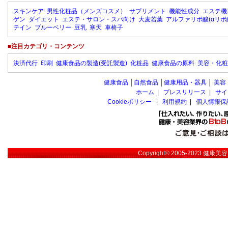
スキンケア
男性化粧品（メンズコスメ）
サプリメント
機能性成分
エステ機
ゲン
ダイエット
エステ・サロン・スパ向け
大麦若葉
アルファリポ酸(αリポ
テイン
ブルーベリー
豆乳
寒天
車椅子
■注目カテゴリ・コンテンツ
決済代行
印刷
健康食品の製造(受託製造)
化粧品
健康食品の原料
美容・化粧
健康食品
│
自然食品
│
健康用品・器具
│
美容
ホーム
|
プレスリリース
|
サイ
Cookieポリシー
|
利用規約
|
個人情報保
Copyright© 2005-2023
健康美容