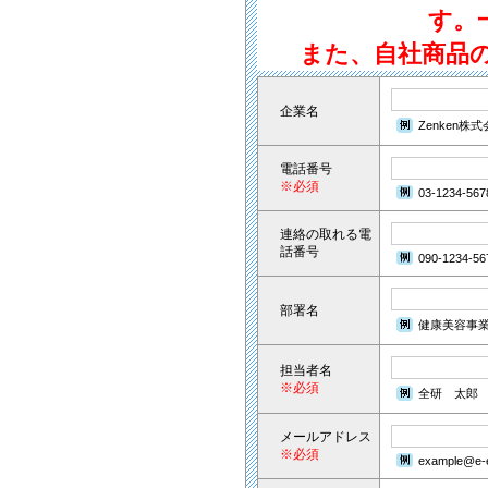
す。
また、自社商品
企業名
Zenken株
電話番号
※必須
03-1234-567
連絡の取れる電
話番号
090-1234-56
部署名
健康美容事
担当者名
※必須
全研 太郎
メールアドレス
※必須
example@e-e