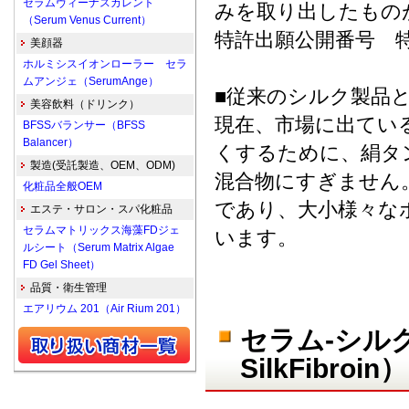
セラムヴィーナスカレント
みを取り出したもの
（Serum Venus Current）
特許出願公開番号 特開平
美顔器
ホルミシスイオンローラー セラ
ムアンジェ（SerumAnge）
■従来のシルク製品
美容飲料（ドリンク）
現在、市場に出てい
BFSSバランサー（BFSS
Balancer）
くするために、絹タ
製造(受託製造、OEM、ODM)
混合物にすぎません
化粧品全般OEM
であり、大小様々な
エステ・サロン・スパ化粧品
セラムマトリックス海藻FDジェ
います。
ルシート（Serum Matrix Algae
FD Gel Sheet）
品質・衛生管理
エアリウム 201（Air Rium 201）
セラム-シルク
SilkFibroi