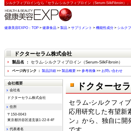
シルクフィブロインなら「セラム-シルクフィブロイン（Serum-SilkFibroin
健康美容EXPO：TOP
>
健康食品
>
製品
>
サプリメント
>
機能性成分
>
シルク
ドクターセラム株式会社
製品名 ：
セラム-シルクフィブロイン（Serum-SilkFibroin）
ページ内リンク ：
製品詳細
>>
製品概要
>>
参考画像
>>
お問い合わせ
会社概要
ドクターセ
会社名
ドクターセラム株式会社
セラム-シルクフィ
住所
応用研究した有望新
〒150-0043
ン』から、独自に開
東京都渋谷区道玄坂1-22-8 4F
です。
代表者名